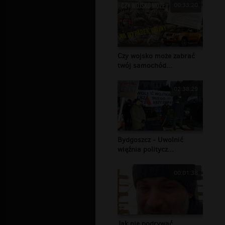
00:33:20
Czy wojsko może zabrać
twój samochód...
02:38:29
Bydgoszcz - Uwolnić
więźnia politycz...
00:01:38
Jak nie podrywać