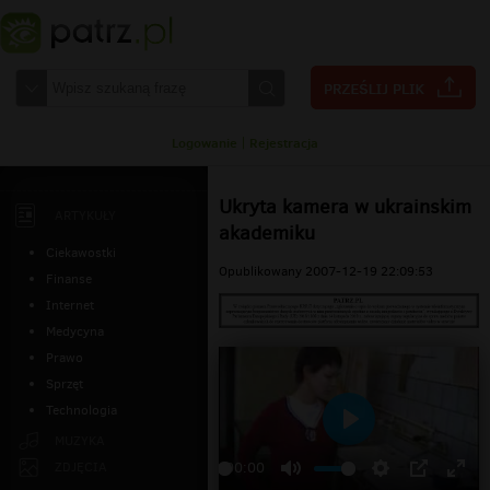
Logowanie
|
Rejestracja
Ukryta kamera w ukrainskim
ARTYKUŁY
akademiku
Ciekawostki
Opublikowany 2007-12-19 22:09:53
Finanse
Internet
Medycyna
Prawo
Sprzęt
Technologia
Odtwarzaj
MUZYKA
ZDJĘCIA
00:00