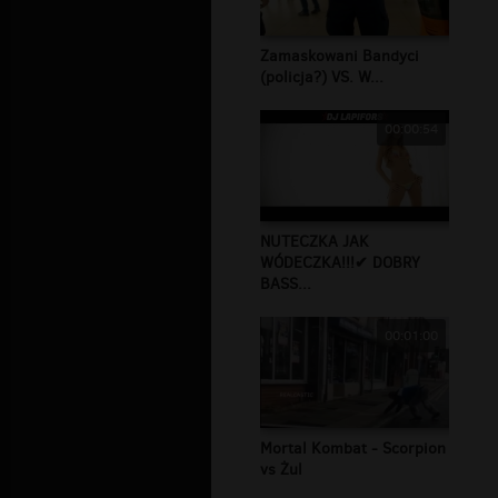
Zamaskowani Bandyci
(policja?) VS. W...
00:00:54
NUTECZKA JAK
WÓDECZKA!!!✔ DOBRY
BASS...
00:01:00
Mortal Kombat - Scorpion
vs Żul