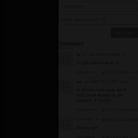
Ja
▪
2013-06-07 20:48:11
To było puszczane w TV
Odpowiedz
0
0
Zgłoś treść
viv
▪
2007-12-21 02:11:24
no Wiorec masz racje ale te
reakcje nie wydaja sie byc
udawane :P hehehe
Odpowiedz
0
0
Zgłoś treść
krzys000
▪
2007-12-20 22:41:48
Ale tam syf...
Odpowiedz
0
0
Zgłoś treść