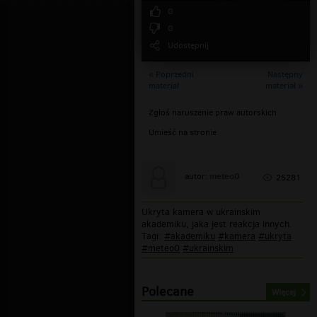
0
0
Udostępnij
« Poprzedni
Następny
materiał
materiał »
Zgłoś naruszenie praw autorskich
Umieść na stronie
meteo0
autor:
25281
Ukryta kamera w ukrainskim
akademiku, jaka jest reakcja innych.
Tagi:
#akademiku
#kamera
#ukryta
#meteo0
#ukrainskim
Polecane
Więcej