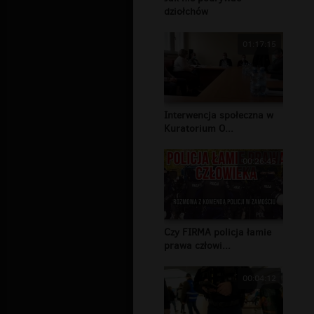
dziołchów
01:17:15
Interwencja społeczna w
Kuratorium O...
00:26:45
Czy FIRMA policja łamie
prawa człowi...
00:04:12