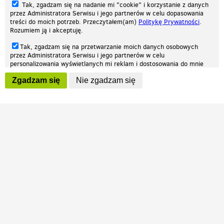
Tak, zgadzam się na nadanie mi "cookie" i korzystanie z danych
przez Administratora Serwisu i jego partnerów w celu dopasowania
treści do moich potrzeb. Przeczytałem(am)
Politykę Prywatności
.
Rozumiem ją i akceptuję.
Nasza strona internetowa używa plików cookies (tzw. ciasteczka) w celach
Tak, zgadzam się na przetwarzanie moich danych osobowych
statystycznych, reklamowych oraz funkcjonalnych. Dzięki nim możemy
przez Administratora Serwisu i jego partnerów w celu
indywidualnie dostosować stronę do twoich potrzeb. Każdy może zaakceptować
personalizowania wyświetlanych mi reklam i dostosowania do mnie
pliki cookies albo ma możliwość wyłączenia ich w przeglądarce, dzięki czemu nie
prezentowanych treści marketingowych. Przeczytałem(am)
Politykę
będą zbierane żadne informacje.
Zgadzam się
Nie zgadzam się
Prywatności
. Rozumiem ją i akceptuję.
Zapoznaj się z naszą polityką prywatności
Ok, rozumiem
Wyrażenie powyższych zgód jest dobrowolne i możesz je w dowolnym
momencie wycofać (na podstronie z
ustawieniami prywatności
),
odznaczając wybraną zgodę i klikając przycisk "nie zgadzam się", z
tym, że wycofanie zgody nie będzie miało wpływu na zgodność z
prawem przetwarzania na podstawie zgody, przed jej wycofaniem.
Patrz.pl
Strona główna
Regulamin
Polityka prywatności
Wszelkie prawa zastrzeżone © 2026 Patrz.pl