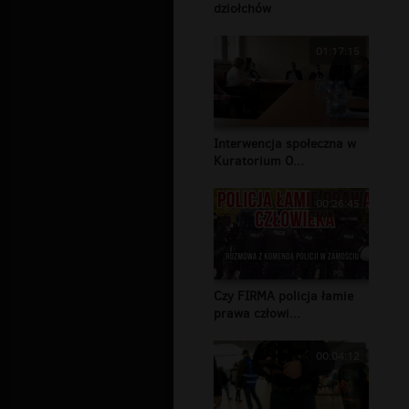
dziołchów
01:17:15
Interwencja społeczna w
Kuratorium O...
00:26:45
Czy FIRMA policja łamie
prawa człowi...
00:04:12