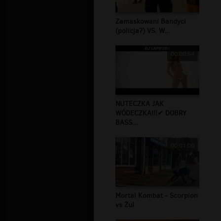
Zamaskowani Bandyci
(policja?) VS. W...
00:00:54
NUTECZKA JAK
WÓDECZKA!!!✔ DOBRY
BASS...
00:01:00
Mortal Kombat - Scorpion
vs Żul