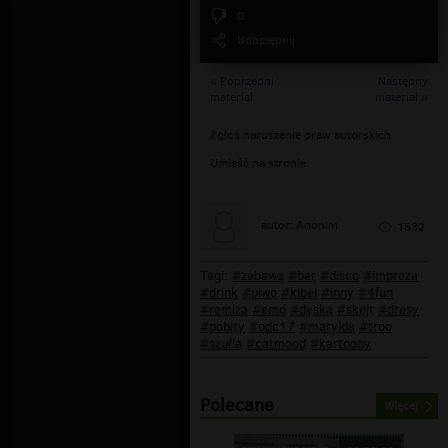
0
Udostępnij
« Poprzedni
Następny
materiał
materiał »
Zgłoś naruszenie praw autorskich
Umieść na stronie
autor: Anonim
1532
Tagi:
#zabawa
#bar
#disco
#impreza
#drink
#piwo
#kibel
#inny
#4fun
#remiza
#emo
#dyska
#skejt
#dresy
#pobity
#odc17
#matylda
#troo
#szufla
#catmood
#kartoony
Polecane
Więcej