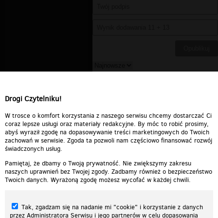
ziom
▪
2009-11-02 16:14:11
ekstra
Drogi Czytelniku!
Odpowiedz
0
0
Zgłoś treść
W trosce o komfort korzystania z naszego serwisu chcemy dostarczać Ci
coraz lepsze usługi oraz materiały redakcyjne. By móc to robić prosimy,
abyś wyraził zgodę na dopasowywanie treści marketingowych do Twoich
zachowań w serwisie. Zgoda ta pozwoli nam częściowo finansować rozwój
świadczonych usług.
Pamiętaj, że dbamy o Twoją prywatność. Nie zwiększymy zakresu
naszych uprawnień bez Twojej zgody. Zadbamy również o bezpieczeństwo
Twoich danych. Wyrażoną zgodę możesz wycofać w każdej chwili.
Tak, zgadzam się na nadanie mi "cookie" i korzystanie z danych
przez Administratora Serwisu i jego partnerów w celu dopasowania