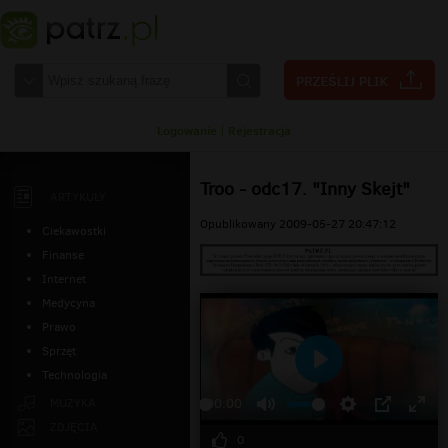
Logowanie
|
Rejestracja
Troo - odc17. "Inny Skejt"
ARTYKUŁY
Opublikowany 2009-05-27 20:47:12
Ciekawostki
Finanse
Internet
Medycyna
Prawo
Sprzęt
Technologia
Odtwarzaj
MUZYKA
00:00
ZDJĘCIA
0