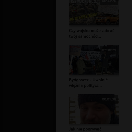
00:33:20
Czy wojsko może zabrać
twój samochód...
02:38:29
Bydgoszcz - Uwolnić
więźnia politycz...
00:01:38
Jak nie podrywać