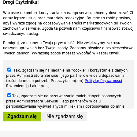
ciebie
Drogi Czytelniku!
Odpowiedz
0
0
Zgłoś treść
W trosce o komfort korzystania z naszego serwisu chcemy dostarczać Ci
coraz lepsze usługi oraz materiały redakcyjne. By móc to robić prosimy,
abyś wyraził zgodę na dopasowywanie treści marketingowych do Twoich
zachowań w serwisie. Zgoda ta pozwoli nam częściowo finansować rozwój
świadczonych usług.
Pamiętaj, że dbamy o Twoją prywatność. Nie zwiększymy zakresu
naszych uprawnień bez Twojej zgody. Zadbamy również o bezpieczeństwo
Twoich danych. Wyrażoną zgodę możesz wycofać w każdej chwili.
Tak, zgadzam się na nadanie mi "cookie" i korzystanie z danych
przez Administratora Serwisu i jego partnerów w celu dopasowania
treści do moich potrzeb. Przeczytałem(am)
Politykę Prywatności
.
Rozumiem ją i akceptuję.
Nasza strona internetowa używa plików cookies (tzw. ciasteczka) w celach
Tak, zgadzam się na przetwarzanie moich danych osobowych
statystycznych, reklamowych oraz funkcjonalnych. Dzięki nim możemy
przez Administratora Serwisu i jego partnerów w celu
indywidualnie dostosować stronę do twoich potrzeb. Każdy może zaakceptować
personalizowania wyświetlanych mi reklam i dostosowania do mnie
pliki cookies albo ma możliwość wyłączenia ich w przeglądarce, dzięki czemu nie
prezentowanych treści marketingowych. Przeczytałem(am)
Politykę
będą zbierane żadne informacje.
Zgadzam się
Nie zgadzam się
Prywatności
. Rozumiem ją i akceptuję.
Zapoznaj się z naszą polityką prywatności
Ok, rozumiem
Wyrażenie powyższych zgód jest dobrowolne i możesz je w dowolnym
momencie wycofać (na podstronie z
ustawieniami prywatności
),
odznaczając wybraną zgodę i klikając przycisk "nie zgadzam się", z