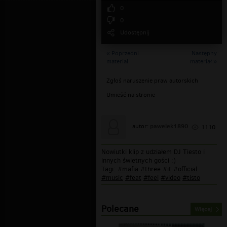
0
0
Udostępnij
« Poprzedni
Następny
materiał
materiał »
Zgłoś naruszenie praw autorskich
Umieść na stronie
pawelek1890
autor:
1110
Nowiutki klip z udziałem DJ Tiesto i
innych świetnych gości :)
Tagi:
#mafia
#three
#it
#official
#music
#feat
#feel
#video
#tisto
Polecane
Więcej