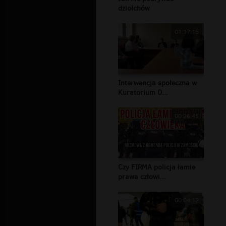
dziołchów
01:17:15
Interwencja społeczna w
Kuratorium O...
00:26:45
Czy FIRMA policja łamie
prawa człowi...
00:04:12