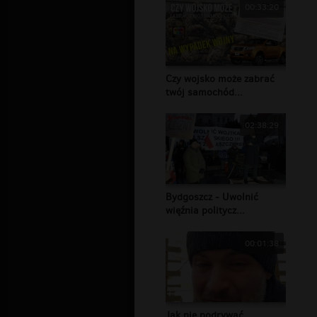
00:33:20
Czy wojsko może zabrać
twój samochód...
02:38:29
Bydgoszcz - Uwolnić
więźnia politycz...
00:01:38
Jak nie podrywać