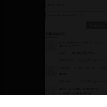
krystianstecewicz199
▪
2011-
09-11 11:53:56
zaje...... bit, tego kawałka.
Odpowiedz
0
0
Zgłoś treść
radoszyn
▪
2010-05-13 14:32:21
dobre
Odpowiedz
0
0
Zgłoś treść
DELETED_42087_metalmania
▪
2009-12-12 05:59:08
Respekcik za dodanie tego
filmiku, czekam na następne od