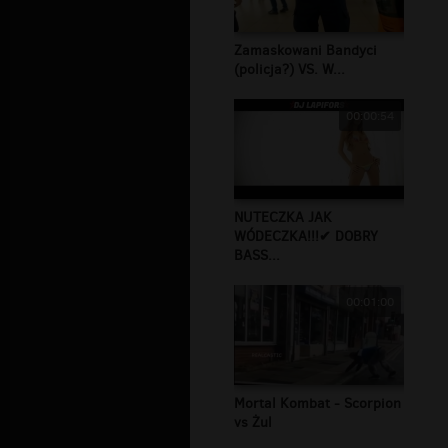
Zamaskowani Bandyci
(policja?) VS. W...
00:00:54
NUTECZKA JAK
WÓDECZKA!!!✔ DOBRY
BASS...
00:01:00
Mortal Kombat - Scorpion
vs Żul