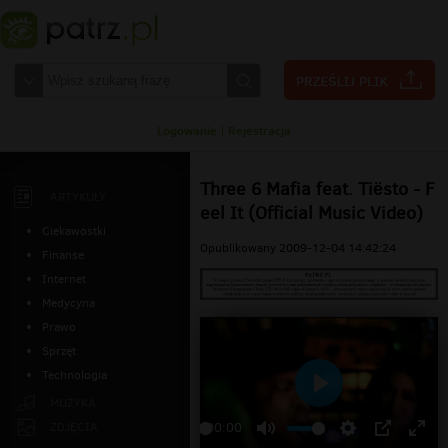
Logowanie
|
Rejestracja
Three 6 Mafia feat. Tiësto - F
ARTYKUŁY
eel It (Official Music Video)
Ciekawostki
Opublikowany 2009-12-04 14:42:24
Finanse
Internet
Medycyna
Prawo
Sprzęt
Technologia
Odtwarzaj
MUZYKA
ZDJĘCIA
00:00