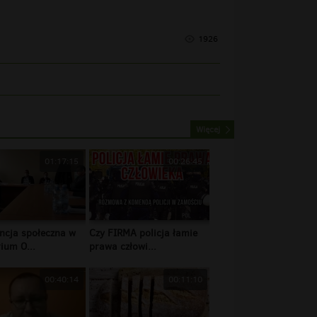
1926
Więcej
01:17:15
00:26:45
ncja społeczna w
Czy FIRMA policja łamie
ium O...
prawa człowi...
00:40:14
00:11:10