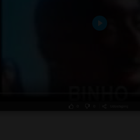
Odtwarzaj
0
0
Udostępnij