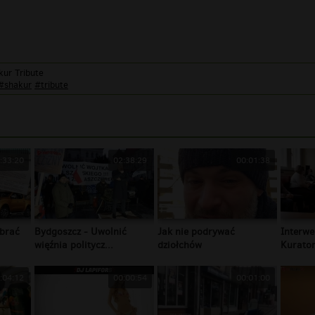
ur Tribute
#shakur
#tribute
:33:20
02:38:29
00:01:38
brać
Bydgoszcz - Uwolnić
Jak nie podrywać
Interwe
więźnia politycz...
dziołchów
Kurator
:04:12
00:00:54
00:01:00