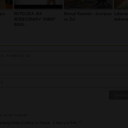
yci
NUTECZKA JAK
Mortal Kombat - Scorpion
Lekarze
WÓDECZKA!!!✔ DOBRY
vs Żul
dokumen
BASS...
8-12-30 15:54:48
oung-thats tru!Rest in Peace...I love you Pac :*