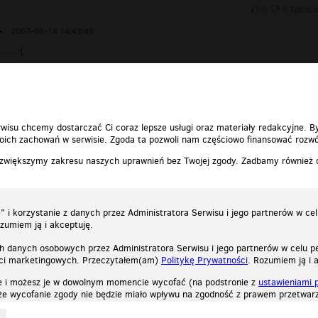
0
0
Zgłoś t
▪
2007-08-14 14:43:43
......(
0
0
Zgłoś t
wisu chcemy dostarczać Ci coraz lepsze usługi oraz materiały redakcyjne. B
ich zachowań w serwisie. Zgoda ta pozwoli nam częściowo finansować rozwó
 zwiększymy zakresu naszych uprawnień bez Twojej zgody. Zadbamy również
 i korzystanie z danych przez Administratora Serwisu i jego partnerów w ce
ozumiem ją i akceptuję.
h danych osobowych przez Administratora Serwisu i jego partnerów w celu pe
ści marketingowych. Przeczytałem(am)
Politykę Prywatności
. Rozumiem ją i 
e i możesz je w dowolnym momencie wycofać (na podstronie z
ustawieniami 
, że wycofanie zgody nie będzie miało wpływu na zgodność z prawem przetwarz
ystycznych, reklamowych oraz funkcjonalnych. Dzięki nim możemy indywidualnie dost
liwość wyłączenia ich w przeglądarce, dzięki czemu nie będą zbierane żadne informa