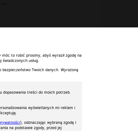
reść
reść
y móc to robić prosimy, abyś wyraził zgodę na
j świadczonych usług.
 o bezpieczeństwo Twoich danych. Wyrażoną
lu dopasowania treści do moich potrzeb.
rsonalizowania wyświetlanych mi reklam i
akceptuję.
prywatności
), odznaczając wybraną zgodę i
ania na podstawie zgody, przed jej
osować stronę do twoich potrzeb. Każdy może zaakceptować pliki cookies albo ma
cje.