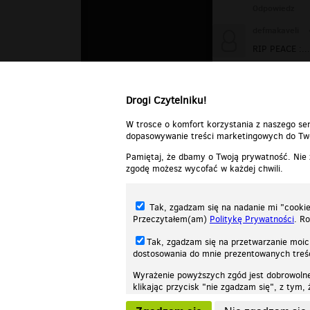
Odpowiedz
defmakaveli
RIP PEACE :....
Odpowiedz
Drogi Czytelniku!
W trosce o komfort korzystania z naszego ser
dopasowywanie treści marketingowych do Two
Pamiętaj, że dbamy o Twoją prywatność. Nie
zgodę możesz wycofać w każdej chwili.
Tak, zgadzam się na nadanie mi "cookie"
Przeczytałem(am)
Politykę Prywatności
. R
Tak, zgadzam się na przetwarzanie moic
dostosowania do mnie prezentowanych tre
Wyrażenie powyższych zgód jest dobrowoln
klikając przycisk "nie zgadzam się", z tym
Nasza strona internetowa używa plików cookies (tzw. ciasteczka) w celach stat
wycofaniem.
moż