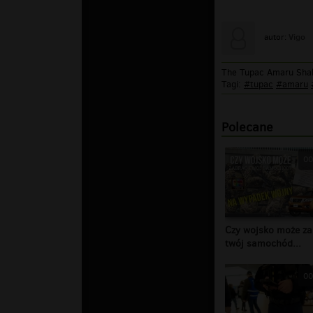
Vigo
autor:
The Tupac Amaru Shak
Tagi:
#tupac
#amaru
Polecane
00
Czy wojsko może za
twój samochód...
00