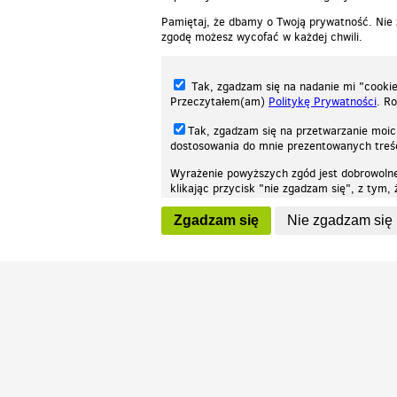
Pamiętaj, że dbamy o Twoją prywatność. Nie
zgodę możesz wycofać w każdej chwili.
Tak, zgadzam się na nadanie mi "cookie"
Przeczytałem(am)
Politykę Prywatności
. R
Tak, zgadzam się na przetwarzanie moic
dostosowania do mnie prezentowanych tre
Wyrażenie powyższych zgód jest dobrowoln
klikając przycisk "nie zgadzam się", z tym
Nasza strona internetowa używa plików cookies (tzw. ciasteczka) w celach stat
wycofaniem.
moż
Zgadzam się
Nie zgadzam się