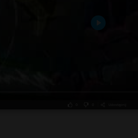
Odtwarzaj
0
0
Udostępnij