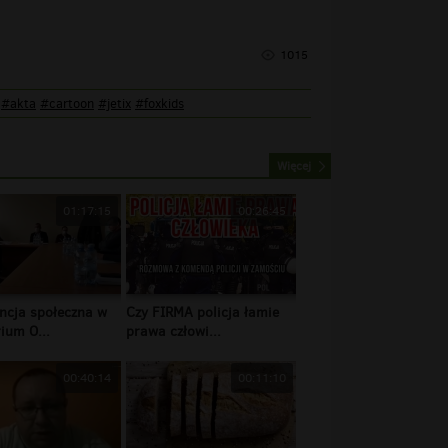
1015
#akta
#cartoon
#jetix
#foxkids
Więcej
01:17:15
00:26:45
ncja społeczna w
Czy FIRMA policja łamie
ium O...
prawa człowi...
00:40:14
00:11:10