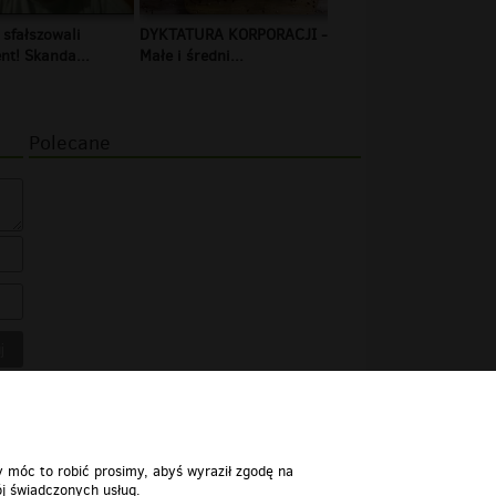
 sfałszowali
DYKTATURA KORPORACJI -
t! Skanda...
Małe i średni...
Polecane
y móc to robić prosimy, abyś wyraził zgodę na
j świadczonych usług.