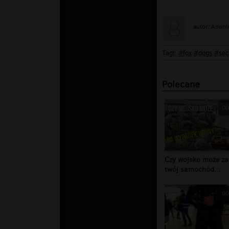
autor: Anon
Tagi:
#fox
#dogs
#sec
Polecane
00
Czy wojsko może za
twój samochód...
00