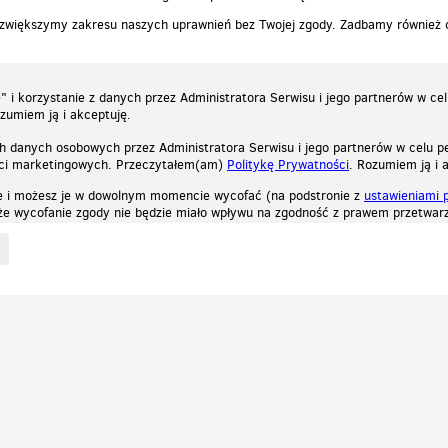
 zwiększymy zakresu naszych uprawnień bez Twojej zgody. Zadbamy również
 i korzystanie z danych przez Administratora Serwisu i jego partnerów w ce
ozumiem ją i akceptuję.
h danych osobowych przez Administratora Serwisu i jego partnerów w celu pe
ści marketingowych. Przeczytałem(am)
Politykę Prywatności
. Rozumiem ją i 
e i możesz je w dowolnym momencie wycofać (na podstronie z
ustawieniami 
, że wycofanie zgody nie będzie miało wpływu na zgodność z prawem przetwarz
ystycznych, reklamowych oraz funkcjonalnych. Dzięki nim możemy indywidualnie dost
liwość wyłączenia ich w przeglądarce, dzięki czemu nie będą zbierane żadne informa
Zapoznaj się z naszą polityką prywatności
Ok, rozumiem