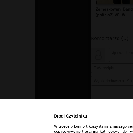
Zamaskowani Band
(policja?) VS. W...
Komentarze (0)
Drogi Czytelniku!
W trosce o komfort korzystania z naszego ser
dopasowywanie treści marketingowych do Two