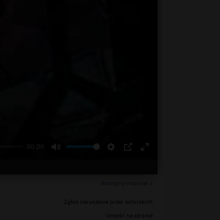
00:00
Następny materiał »
Zgłoś naruszenie praw autorskich
Umieść na stronie