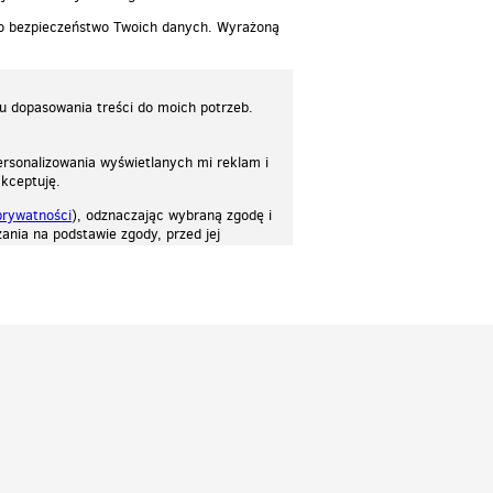
 o bezpieczeństwo Twoich danych. Wyrażoną
lu dopasowania treści do moich potrzeb.
rsonalizowania wyświetlanych mi reklam i
akceptuję.
prywatności
), odznaczając wybraną zgodę i
ania na podstawie zgody, przed jej
osować stronę do twoich potrzeb. Każdy może zaakceptować pliki cookies albo ma
cje.
Patrz.pl