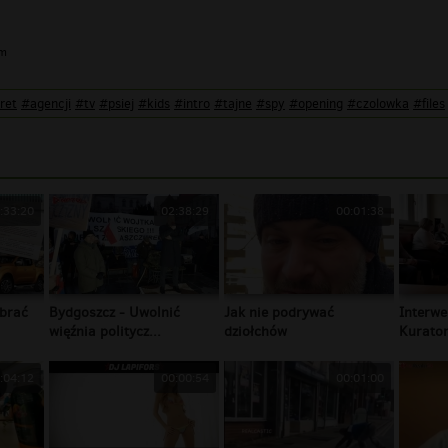
im
ret
#agencji
#tv
#psiej
#kids
#intro
#tajne
#spy
#opening
#czolowka
#files
:33:20
02:38:29
00:01:38
brać
Bydgoszcz - Uwolnić
Jak nie podrywać
Interwe
więźnia politycz...
dziołchów
Kurator
:04:12
00:00:54
00:01:00