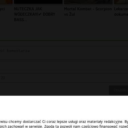
yci
NUTECZKA JAK
Mortal Kombat - Scorpion
Lekarze
WÓDECZKA!!!✔ DOBRY
vs Żul
dokumen
BASS...
wisu chcemy dostarczać Ci coraz lepsze usługi oraz materiały redakcyjne. B
ich zachowań w serwisie. Zgoda ta pozwoli nam częściowo finansować rozwó