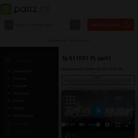
Logowanie
|
Rejestracja
Tg S11E01 PL part1
ARTYKUŁY
Opublikowany 2009-05-30 19:35:16
Ciekawostki
Finanse
Internet
Medycyna
Prawo
Sprzęt
Technologia
Odtwarzaj
MUZYKA
00:00
ZDJĘCIA
0