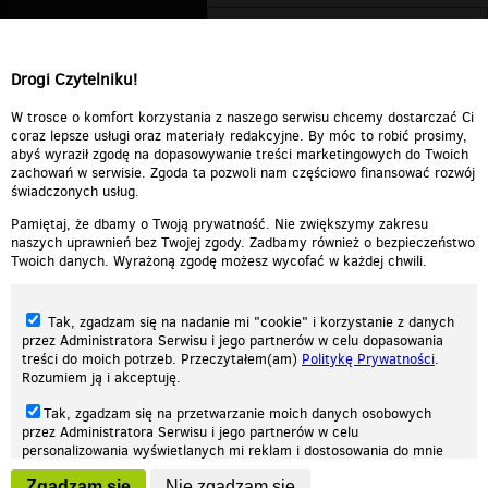
Drogi Czytelniku!
W trosce o komfort korzystania z naszego serwisu chcemy dostarczać Ci
coraz lepsze usługi oraz materiały redakcyjne. By móc to robić prosimy,
abyś wyraził zgodę na dopasowywanie treści marketingowych do Twoich
zachowań w serwisie. Zgoda ta pozwoli nam częściowo finansować rozwój
świadczonych usług.
Pamiętaj, że dbamy o Twoją prywatność. Nie zwiększymy zakresu
naszych uprawnień bez Twojej zgody. Zadbamy również o bezpieczeństwo
Twoich danych. Wyrażoną zgodę możesz wycofać w każdej chwili.
Tak, zgadzam się na nadanie mi "cookie" i korzystanie z danych
przez Administratora Serwisu i jego partnerów w celu dopasowania
treści do moich potrzeb. Przeczytałem(am)
Politykę Prywatności
.
Rozumiem ją i akceptuję.
Nasza strona internetowa używa plików cookies (tzw. ciasteczka) w celach
Tak, zgadzam się na przetwarzanie moich danych osobowych
statystycznych, reklamowych oraz funkcjonalnych. Dzięki nim możemy
przez Administratora Serwisu i jego partnerów w celu
indywidualnie dostosować stronę do twoich potrzeb. Każdy może zaakceptować
personalizowania wyświetlanych mi reklam i dostosowania do mnie
pliki cookies albo ma możliwość wyłączenia ich w przeglądarce, dzięki czemu nie
prezentowanych treści marketingowych. Przeczytałem(am)
Politykę
będą zbierane żadne informacje.
Zgadzam się
Nie zgadzam się
Prywatności
. Rozumiem ją i akceptuję.