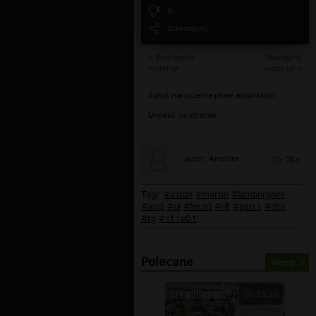
0
Udostępnij
« Poprzedni
Następny
materiał
materiał »
Zgłoś naruszenie praw autorskich
Umieść na stronie
autor: Anonim
754
Tagi:
#aston
#martin
#lamborghini
#audi
#pl
#ferari
#r8
#part1
#dzir
#tg
#s11e01
Polecane
Więcej
00:33:20