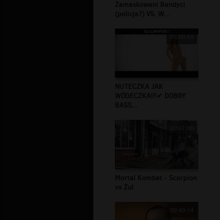
Zamaskowani Bandyci
(policja?) VS. W...
00:00:54
NUTECZKA JAK
WÓDECZKA!!!✔ DOBRY
BASS...
00:01:00
Mortal Kombat - Scorpion
vs Żul
00:40:14