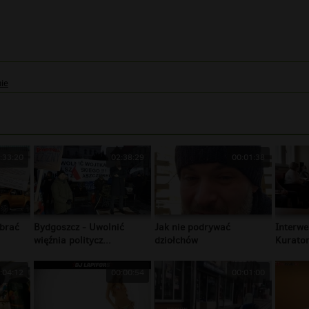
ie
:33:20
02:38:29
00:01:38
brać
Bydgoszcz - Uwolnić
Jak nie podrywać
Interwe
więźnia politycz...
dziołchów
Kurator
:04:12
00:00:54
00:01:00