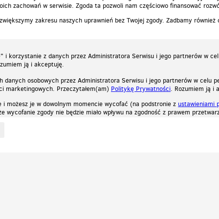
ich zachowań w serwisie. Zgoda ta pozwoli nam częściowo finansować rozwó
 zwiększymy zakresu naszych uprawnień bez Twojej zgody. Zadbamy również
 i korzystanie z danych przez Administratora Serwisu i jego partnerów w ce
ozumiem ją i akceptuję.
h danych osobowych przez Administratora Serwisu i jego partnerów w celu pe
ści marketingowych. Przeczytałem(am)
Politykę Prywatności
. Rozumiem ją i 
e i możesz je w dowolnym momencie wycofać (na podstronie z
ustawieniami 
, że wycofanie zgody nie będzie miało wpływu na zgodność z prawem przetwarz
ystycznych, reklamowych oraz funkcjonalnych. Dzięki nim możemy indywidualnie dost
liwość wyłączenia ich w przeglądarce, dzięki czemu nie będą zbierane żadne informa
Zapoznaj się z naszą polityką prywatności
Ok, rozumiem