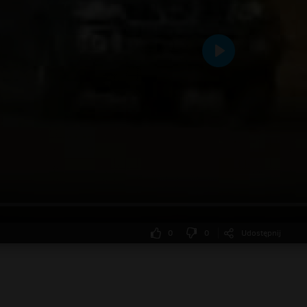
Odtwarzaj
0
0
Udostępnij