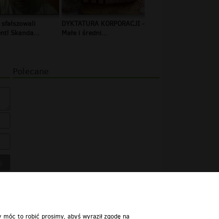
 sfałszowali
DYKTATURA KORPORACJI -
t! Skanda...
Małe i średni...
Polecane
y móc to robić prosimy, abyś wyraził zgodę na