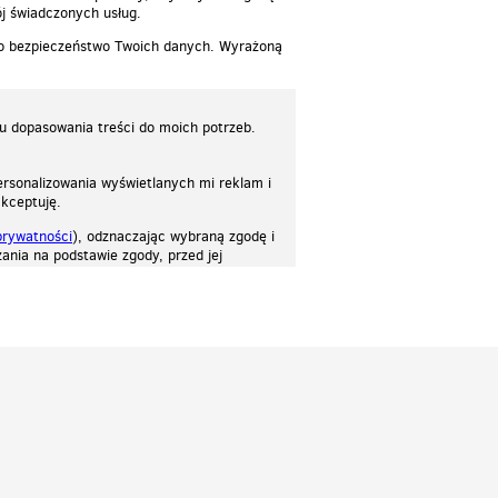
j świadczonych usług.
 o bezpieczeństwo Twoich danych. Wyrażoną
lu dopasowania treści do moich potrzeb.
rsonalizowania wyświetlanych mi reklam i
akceptuję.
prywatności
), odznaczając wybraną zgodę i
ania na podstawie zgody, przed jej
osować stronę do twoich potrzeb. Każdy może zaakceptować pliki cookies albo ma
cje.