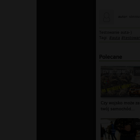
steniu
autor:
Testowanie auta-)
Tagi:
#auta
#testowan
Polecane
00
Czy wojsko może za
twój samochód...
00