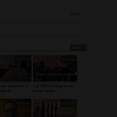
973
Więcej
01:17:15
00:26:45
ncja społeczna w
Czy FIRMA policja łamie
ium O...
prawa człowi...
00:40:14
00:11:10