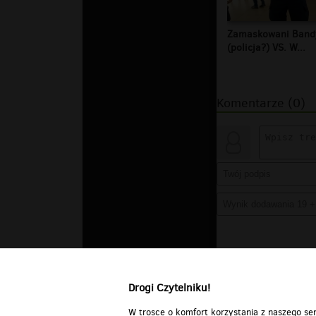
Zamaskowani Band
(policja?) VS. W...
Komentarze (0)
Drogi Czytelniku!
W trosce o komfort korzystania z naszego ser