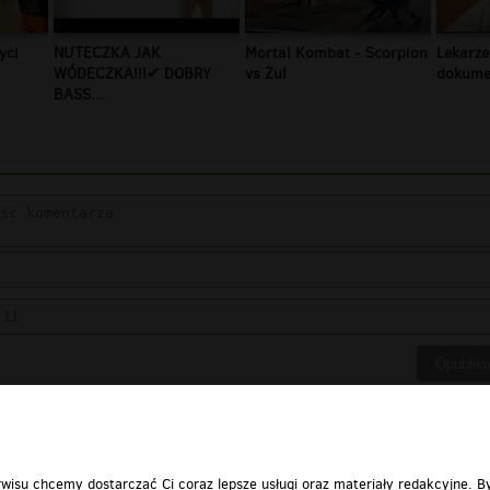
yci
NUTECZKA JAK
Mortal Kombat - Scorpion
Lekarze
WÓDECZKA!!!✔ DOBRY
vs Żul
dokumen
BASS...
wisu chcemy dostarczać Ci coraz lepsze usługi oraz materiały redakcyjne. B