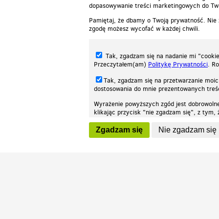
dopasowywanie treści marketingowych do Two
Pamiętaj, że dbamy o Twoją prywatność. Nie
zgodę możesz wycofać w każdej chwili.
Tak, zgadzam się na nadanie mi "cookie"
Przeczytałem(am)
Politykę Prywatności
. R
Tak, zgadzam się na przetwarzanie moic
dostosowania do mnie prezentowanych tre
Wyrażenie powyższych zgód jest dobrowoln
klikając przycisk "nie zgadzam się", z tym
Nasza strona internetowa używa plików cookies (tzw. ciasteczka) w celach stat
wycofaniem.
moż
Zgadzam się
Nie zgadzam się