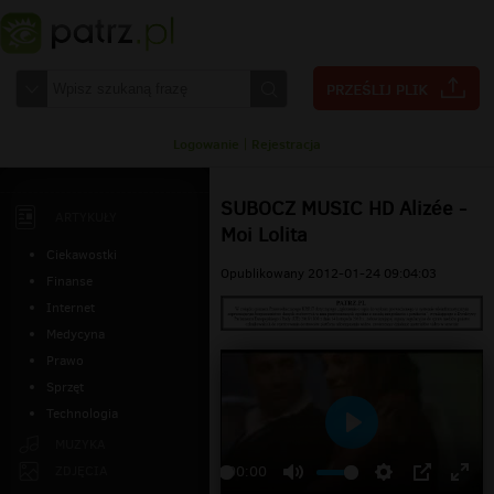
Logowanie
|
Rejestracja
SUBOCZ MUSIC HD Alizée -
ARTYKUŁY
Moi Lolita
Ciekawostki
Opublikowany 2012-01-24 09:04:03
Finanse
Internet
Medycyna
Prawo
Sprzęt
Technologia
Odtwarzaj
MUZYKA
ZDJĘCIA
00:00