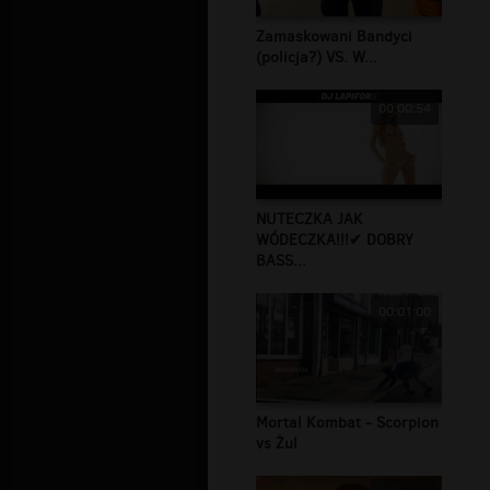
Zamaskowani Bandyci
(policja?) VS. W...
00:00:54
NUTECZKA JAK
WÓDECZKA!!!✔ DOBRY
BASS...
00:01:00
Mortal Kombat - Scorpion
vs Żul