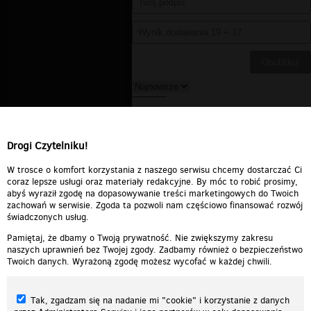
DELETED_4C423_barbbie
▪
2012-02-01 05:59:19
Hahahaha! Niezłe;)
Drogi Czytelniku!
Odpowiedz
0
0
Zgłoś treść
W trosce o komfort korzystania z naszego serwisu chcemy dostarczać Ci
coraz lepsze usługi oraz materiały redakcyjne. By móc to robić prosimy,
abyś wyraził zgodę na dopasowywanie treści marketingowych do Twoich
zachowań w serwisie. Zgoda ta pozwoli nam częściowo finansować rozwój
świadczonych usług.
Pamiętaj, że dbamy o Twoją prywatność. Nie zwiększymy zakresu
naszych uprawnień bez Twojej zgody. Zadbamy również o bezpieczeństwo
Twoich danych. Wyrażoną zgodę możesz wycofać w każdej chwili.
Tak, zgadzam się na nadanie mi "cookie" i korzystanie z danych