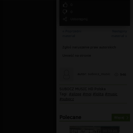
0
0
Udostępnij
« Poprzedni
Następny
materiał
materiał »
Zgłoś naruszenie praw autorskich
Umieść na stronie
subocz_music
autor:
946
SUBOCZ MUSIC HD Polska
Tagi:
#alizee
#moi
#lolita
#music
#subocz
Polecane
Więcej
00:33:20