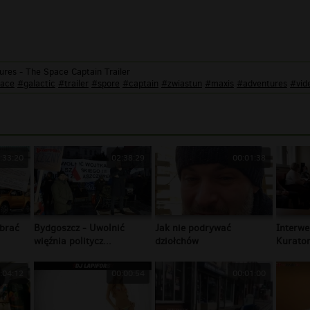
ures - The Space Captain Trailer
ace
#galactic
#trailer
#spore
#captain
#zwiastun
#maxis
#adventures
#vid
:33:20
02:38:29
00:01:38
brać
Bydgoszcz - Uwolnić
Jak nie podrywać
Interwe
więźnia politycz...
dziołchów
Kurator
:04:12
00:00:54
00:01:00