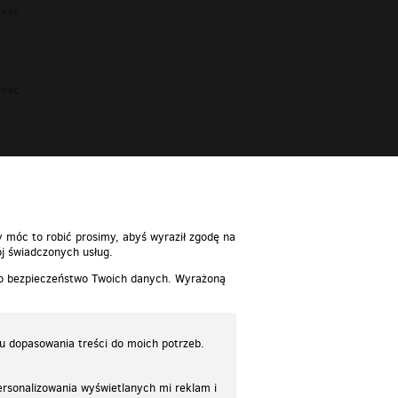
reść
reść
reść
y móc to robić prosimy, abyś wyraził zgodę na
j świadczonych usług.
 o bezpieczeństwo Twoich danych. Wyrażoną
lu dopasowania treści do moich potrzeb.
rsonalizowania wyświetlanych mi reklam i