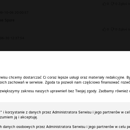
0
0
Zgłoś t
9-10-06 20:00:57
ie Spore
0
0
Zgłoś t
06-30 12:37:54
0
0
Zgłoś t
wisu chcemy dostarczać Ci coraz lepsze usługi oraz materiały redakcyjne. B
ich zachowań w serwisie. Zgoda ta pozwoli nam częściowo finansować rozwó
 zwiększymy zakresu naszych uprawnień bez Twojej zgody. Zadbamy również
 i korzystanie z danych przez Administratora Serwisu i jego partnerów w ce
ozumiem ją i akceptuję.
h danych osobowych przez Administratora Serwisu i jego partnerów w celu pe