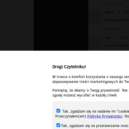
Odpowiedz
Matrix
▪
200
Wole poprzedn
Odpowiedz
aaa
▪
2009-
aaale badziew
Odpowiedz
Drogi Czytelniku!
W trosce o komfort korzystania z naszego ser
dopasowywanie treści marketingowych do Two
Pamiętaj, że dbamy o Twoją prywatność. Nie
zgodę możesz wycofać w każdej chwili.
Tak, zgadzam się na nadanie mi "cookie"
Przeczytałem(am)
Politykę Prywatności
. R
Tak, zgadzam się na przetwarzanie moic