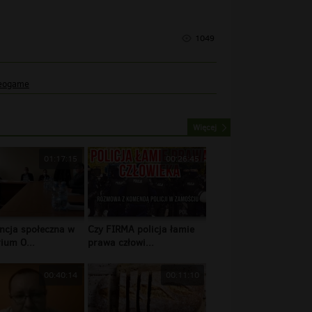
1049
eogame
Więcej
01:17:15
00:26:45
ncja społeczna w
Czy FIRMA policja łamie
ium O...
prawa człowi...
00:40:14
00:11:10