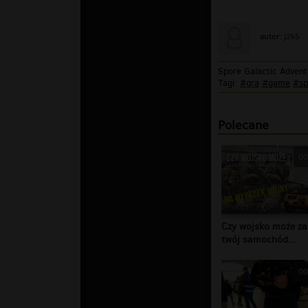
j2k5
autor:
Spore Galactic Advent
Tagi:
#gra
#game
#sp
Polecane
00
Czy wojsko może za
twój samochód...
00