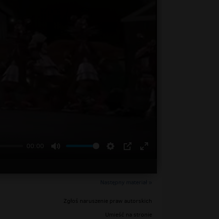
00:00
Następny materiał »
Zgłoś naruszenie praw autorskich
Umieść na stronie