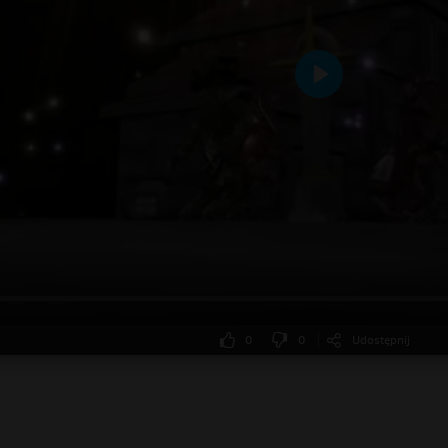
Odtwarzaj
0
0
Udostępnij