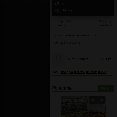
0
Udostępnij
« Poprzedni
Następny
materiał
materiał »
Zgłoś naruszenie praw autorskich
Umieść na stronie
autor: Anonim
927
Tagi:
#angela
#crazy
#simek
#s53
Polecane
Więcej
00:33:20