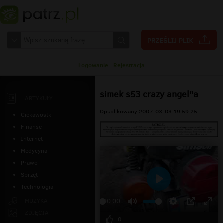
Logowanie
|
Rejestracja
simek s53 crazy angel"a
ARTYKUŁY
Opublikowany 2007-03-03 19:59:25
Ciekawostki
Finanse
Internet
Medycyna
Prawo
Sprzęt
Technologia
Odtwarzaj
MUZYKA
00:00
ZDJĘCIA
0