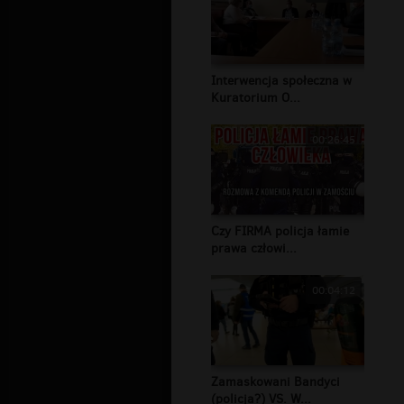
Interwencja społeczna w
Kuratorium O...
00:26:45
Czy FIRMA policja łamie
prawa człowi...
00:04:12
Zamaskowani Bandyci
(policja?) VS. W...