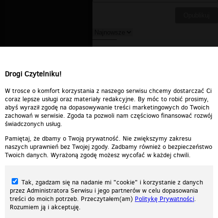
simson
▪
2009-09-11 19:56:47
to jest maszyna tylko jak bys miał
tumik w orginale to by było coś....
Drogi Czytelniku!
Odpowiedz
0
0
Zgłoś treść
W trosce o komfort korzystania z naszego serwisu chcemy dostarczać Ci
coraz lepsze usługi oraz materiały redakcyjne. By móc to robić prosimy,
abyś wyraził zgodę na dopasowywanie treści marketingowych do Twoich
zachowań w serwisie. Zgoda ta pozwoli nam częściowo finansować rozwój
świadczonych usług.
Pamiętaj, że dbamy o Twoją prywatność. Nie zwiększymy zakresu
naszych uprawnień bez Twojej zgody. Zadbamy również o bezpieczeństwo
Twoich danych. Wyrażoną zgodę możesz wycofać w każdej chwili.
Tak, zgadzam się na nadanie mi "cookie" i korzystanie z danych
przez Administratora Serwisu i jego partnerów w celu dopasowania
treści do moich potrzeb. Przeczytałem(am)
Politykę Prywatności
.
Rozumiem ją i akceptuję.