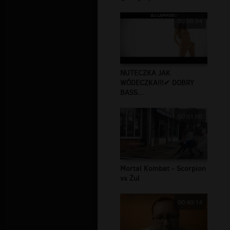
00:00:54
NUTECZKA JAK
WÓDECZKA!!!✔ DOBRY
BASS...
00:01:00
Mortal Kombat - Scorpion
vs Żul
00:40:14