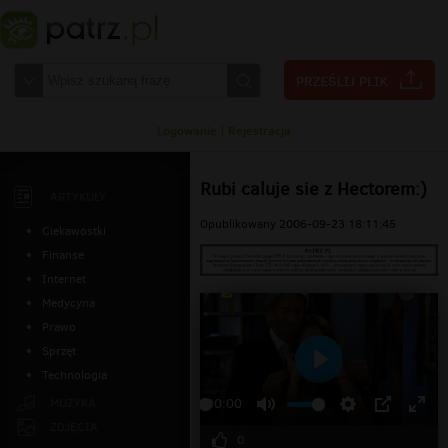
Logowanie
|
Rejestracja
Rubi caluje sie z Hectorem:)
ARTYKUŁY
Opublikowany 2006-09-23 18:11:45
Ciekawostki
Finanse
Internet
Medycyna
Prawo
Sprzęt
Technologia
Odtwarzaj
MUZYKA
00:00
ZDJĘCIA
0