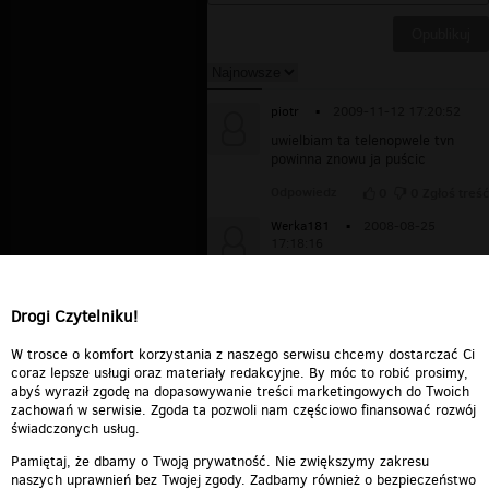
piotr
▪
2009-11-12 17:20:52
uwielbiam ta telenopwele tvn
powinna znowu ja puścic
Odpowiedz
0
0
Zgłoś treść
Werka181
▪
2008-08-25
17:18:16
Posidam cała Cene mrzen apo
polsku na dvd. Mail
Werka181@onet.eu
Drogi Czytelniku!
Odpowiedz
0
0
Zgłoś treść
W trosce o komfort korzystania z naszego serwisu chcemy dostarczać Ci
coraz lepsze usługi oraz materiały redakcyjne. By móc to robić prosimy,
abyś wyraził zgodę na dopasowywanie treści marketingowych do Twoich
zachowań w serwisie. Zgoda ta pozwoli nam częściowo finansować rozwój
świadczonych usług.
Pamiętaj, że dbamy o Twoją prywatność. Nie zwiększymy zakresu
naszych uprawnień bez Twojej zgody. Zadbamy również o bezpieczeństwo