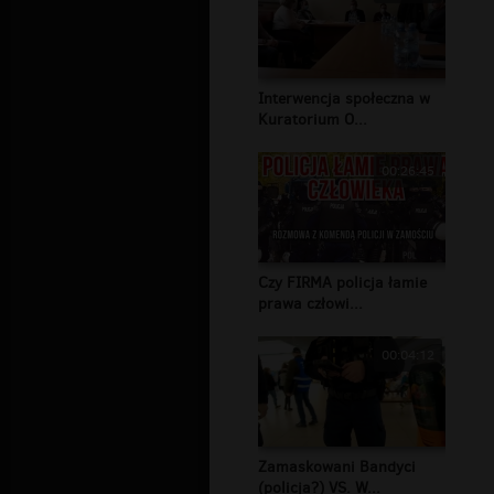
Interwencja społeczna w
Kuratorium O...
00:26:45
Czy FIRMA policja łamie
prawa człowi...
00:04:12
Zamaskowani Bandyci
(policja?) VS. W...