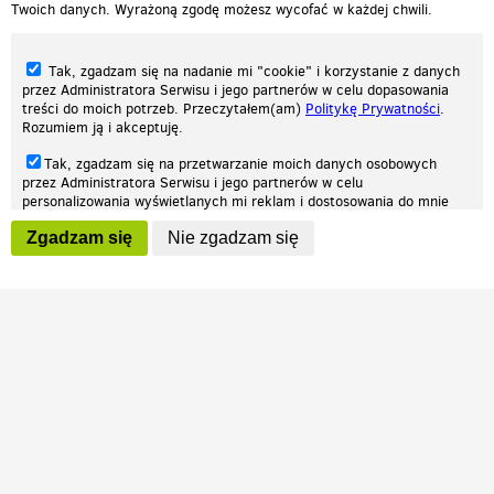
Twoich danych. Wyrażoną zgodę możesz wycofać w każdej chwili.
Tak, zgadzam się na nadanie mi "cookie" i korzystanie z danych
przez Administratora Serwisu i jego partnerów w celu dopasowania
treści do moich potrzeb. Przeczytałem(am)
Politykę Prywatności
.
Rozumiem ją i akceptuję.
Nasza strona internetowa używa plików cookies (tzw. ciasteczka) w celach
Tak, zgadzam się na przetwarzanie moich danych osobowych
statystycznych, reklamowych oraz funkcjonalnych. Dzięki nim możemy
przez Administratora Serwisu i jego partnerów w celu
indywidualnie dostosować stronę do twoich potrzeb. Każdy może zaakceptować
personalizowania wyświetlanych mi reklam i dostosowania do mnie
pliki cookies albo ma możliwość wyłączenia ich w przeglądarce, dzięki czemu nie
prezentowanych treści marketingowych. Przeczytałem(am)
Politykę
będą zbierane żadne informacje.
Zgadzam się
Nie zgadzam się
Prywatności
. Rozumiem ją i akceptuję.
Zapoznaj się z naszą polityką prywatności
Ok, rozumiem
Wyrażenie powyższych zgód jest dobrowolne i możesz je w dowolnym
momencie wycofać (na podstronie z
ustawieniami prywatności
),
odznaczając wybraną zgodę i klikając przycisk "nie zgadzam się", z
tym, że wycofanie zgody nie będzie miało wpływu na zgodność z
prawem przetwarzania na podstawie zgody, przed jej wycofaniem.
Patrz.pl
Strona główna