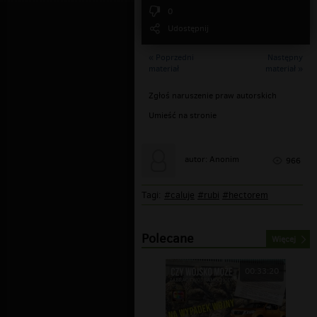
0
Udostępnij
« Poprzedni
Następny
materiał
materiał »
Zgłoś naruszenie praw autorskich
Umieść na stronie
autor: Anonim
966
Tagi:
#caluje
#rubi
#hectorem
Polecane
Więcej
00:33:20