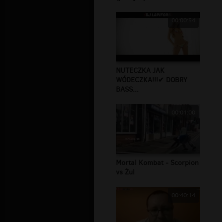
00:00:54
NUTECZKA JAK
WÓDECZKA!!!✔ DOBRY
BASS...
00:01:00
Mortal Kombat - Scorpion
vs Żul
00:40:14