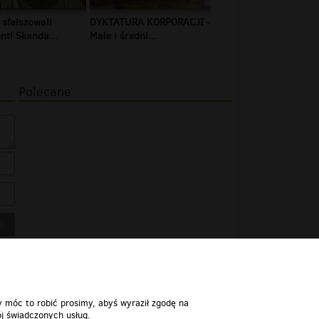
 sfałszowali
DYKTATURA KORPORACJI -
t! Skanda...
Małe i średni...
Polecane
y móc to robić prosimy, abyś wyraził zgodę na
j świadczonych usług.