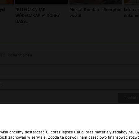
yci
NUTECZKA JAK
Mortal Kombat - Scorpion
Lekarze
WÓDECZKA!!!✔ DOBRY
vs Żul
dokumen
BASS...
wisu chcemy dostarczać Ci coraz lepsze usługi oraz materiały redakcyjne. B
ich zachowań w serwisie. Zgoda ta pozwoli nam częściowo finansować rozwó