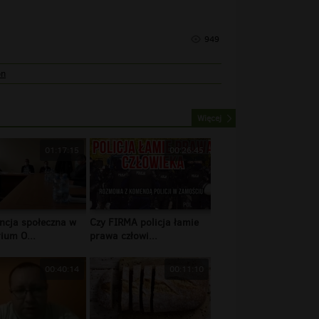
949
on
Więcej
01:17:15
00:26:45
ncja społeczna w
Czy FIRMA policja łamie
ium O...
prawa człowi...
00:40:14
00:11:10