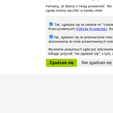
Pamiętaj, że dbamy o Twoją prywatność. Nie
zgodę możesz wycofać w każdej chwili.
Tak, zgadzam się na nadanie mi "cookie"
Przeczytałem(am)
Politykę Prywatności
. R
Tak, zgadzam się na przetwarzanie moic
dostosowania do mnie prezentowanych tre
Wyrażenie powyższych zgód jest dobrowoln
klikając przycisk "nie zgadzam się", z tym
Nasza strona internetowa używa plików cookies (tzw. ciasteczka) w celach stat
wycofaniem.
moż
Zgadzam się
Nie zgadzam się