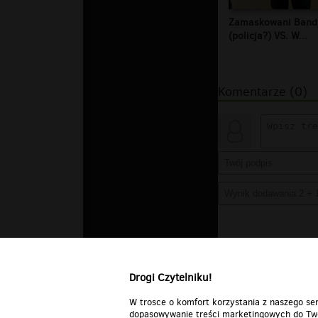
Zamaskowani Band
(policja?) VS. W...
Komentarze (0)
Drogi Czytelniku!
W trosce o komfort korzystania z naszego ser
dopasowywanie treści marketingowych do Two