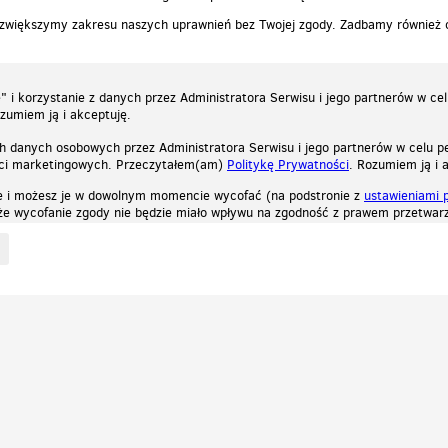
 zwiększymy zakresu naszych uprawnień bez Twojej zgody. Zadbamy również
 i korzystanie z danych przez Administratora Serwisu i jego partnerów w ce
ozumiem ją i akceptuję.
h danych osobowych przez Administratora Serwisu i jego partnerów w celu pe
ści marketingowych. Przeczytałem(am)
Politykę Prywatności
. Rozumiem ją i 
e i możesz je w dowolnym momencie wycofać (na podstronie z
ustawieniami 
, że wycofanie zgody nie będzie miało wpływu na zgodność z prawem przetwarz
ystycznych, reklamowych oraz funkcjonalnych. Dzięki nim możemy indywidualnie dost
liwość wyłączenia ich w przeglądarce, dzięki czemu nie będą zbierane żadne informa
Zapoznaj się z naszą polityką prywatności
Ok, rozumiem