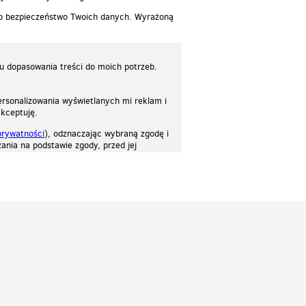
 o bezpieczeństwo Twoich danych. Wyrażoną
lu dopasowania treści do moich potrzeb.
rsonalizowania wyświetlanych mi reklam i
akceptuję.
prywatności
), odznaczając wybraną zgodę i
ania na podstawie zgody, przed jej
osować stronę do twoich potrzeb. Każdy może zaakceptować pliki cookies albo ma
cje.
Patrz.pl