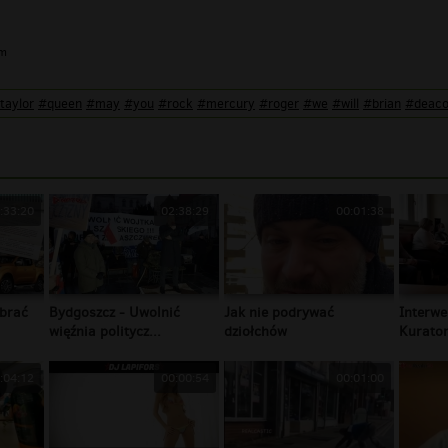
im
taylor
#queen
#may
#you
#rock
#mercury
#roger
#we
#will
#brian
#deac
:33:20
02:38:29
00:01:38
brać
Bydgoszcz - Uwolnić
Jak nie podrywać
Interwe
więźnia politycz...
dziołchów
Kurator
:04:12
00:00:54
00:01:00