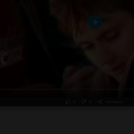
Odtwarzaj
0
0
Udostępnij