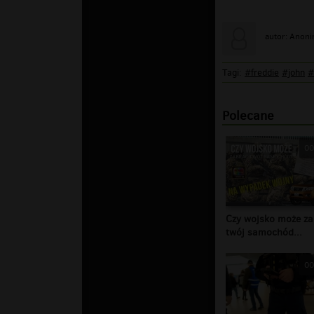
autor: Anon
Tagi:
#freddie
#john
#
Polecane
00
Czy wojsko może za
twój samochód...
00