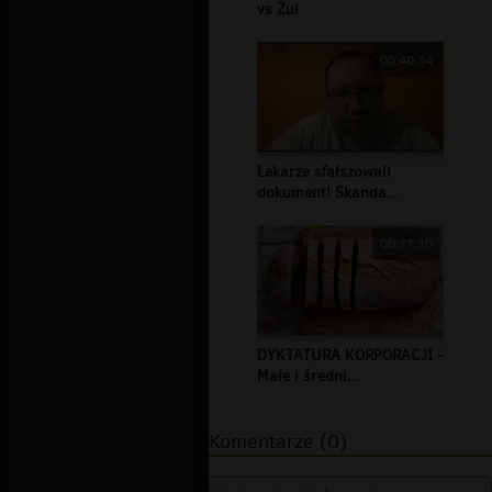
vs Żul
00:40:14
Lekarze sfałszowali
dokument! Skanda...
00:11:10
DYKTATURA KORPORACJI -
Małe i średni...
Komentarze (0)