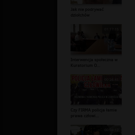
Jak nie podrywać
dziołchów
01:17:15
Interwencja społeczna w
Kuratorium O...
00:26:45
Czy FIRMA policja łamie
prawa człowi...
00:04:12