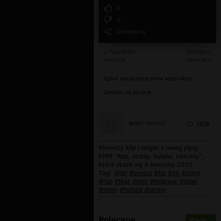
0
0
Udostępnij
« Poprzedni
Następny
materiał
materiał »
Zgłoś naruszenie praw autorskich
Umieść na stronie
skura3
autor:
1828
Pierwszy klip i singiel z nowej płyty
PMM "Rap, stresy, hulana, interesy",
która ukaże się 8 Kwietnia 2010
Tagi:
#daj
#prosto
#bit
#mi
#ostry
#rap
#feat
#ostr
#interesy
#label
#pmm
#hulana
#stresy
Polecane
Więcej