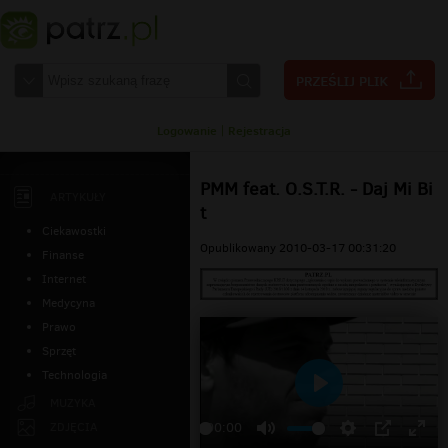
Logowanie
|
Rejestracja
PMM feat. O.S.T.R. - Daj Mi Bi
ARTYKUŁY
t
Ciekawostki
Opublikowany 2010-03-17 00:31:20
Finanse
Internet
Medycyna
Prawo
Sprzęt
Technologia
Odtwarzaj
MUZYKA
ZDJĘCIA
00:00