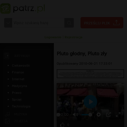
Logowanie
|
Rejestracja
Pluto głodny, Pluto zły
ARTYKUŁY
Opublikowany 2010-06-21 17:33:01
Ciekawostki
Finanse
Internet
Medycyna
Prawo
Sprzęt
Technologia
Odtwarzaj
MUZYKA
00:00
ZDJĘCIA
0