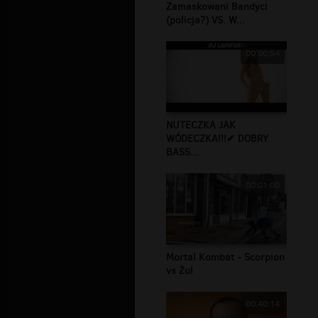
Zamaskowani Bandyci
(policja?) VS. W...
00:00:54
NUTECZKA JAK
WÓDECZKA!!!✔ DOBRY
BASS...
00:01:00
Mortal Kombat - Scorpion
vs Żul
00:40:14