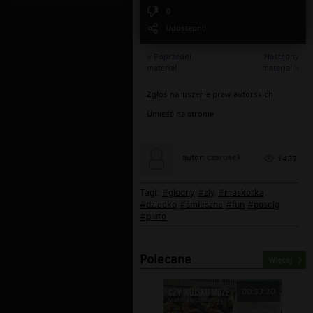
0
Udostępnij
« Poprzedni
Następny
materiał
materiał »
Zgłoś naruszenie praw autorskich
Umieść na stronie
czarusek
autor:
1427
Tagi:
#glodny
#zly
#maskotka
#dziecko
#śmieszne
#fun
#poscig
#pluto
Polecane
Więcej
00:33:20