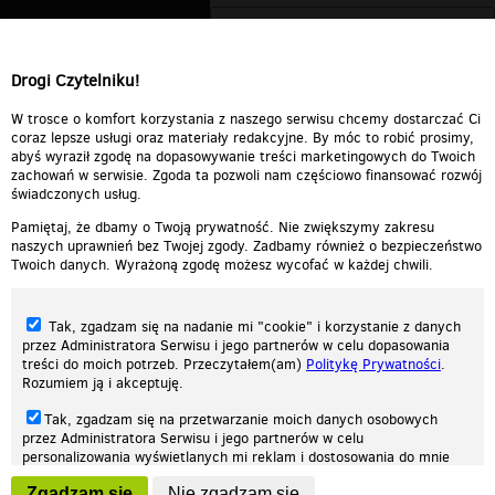
Drogi Czytelniku!
W trosce o komfort korzystania z naszego serwisu chcemy dostarczać Ci
coraz lepsze usługi oraz materiały redakcyjne. By móc to robić prosimy,
abyś wyraził zgodę na dopasowywanie treści marketingowych do Twoich
zachowań w serwisie. Zgoda ta pozwoli nam częściowo finansować rozwój
świadczonych usług.
Pamiętaj, że dbamy o Twoją prywatność. Nie zwiększymy zakresu
naszych uprawnień bez Twojej zgody. Zadbamy również o bezpieczeństwo
Twoich danych. Wyrażoną zgodę możesz wycofać w każdej chwili.
Tak, zgadzam się na nadanie mi "cookie" i korzystanie z danych
przez Administratora Serwisu i jego partnerów w celu dopasowania
treści do moich potrzeb. Przeczytałem(am)
Politykę Prywatności
.
Rozumiem ją i akceptuję.
Nasza strona internetowa używa plików cookies (tzw. ciasteczka) w celach
Tak, zgadzam się na przetwarzanie moich danych osobowych
statystycznych, reklamowych oraz funkcjonalnych. Dzięki nim możemy
przez Administratora Serwisu i jego partnerów w celu
indywidualnie dostosować stronę do twoich potrzeb. Każdy może zaakceptować
personalizowania wyświetlanych mi reklam i dostosowania do mnie
pliki cookies albo ma możliwość wyłączenia ich w przeglądarce, dzięki czemu nie
prezentowanych treści marketingowych. Przeczytałem(am)
Politykę
będą zbierane żadne informacje.
Zgadzam się
Nie zgadzam się
Prywatności
. Rozumiem ją i akceptuję.