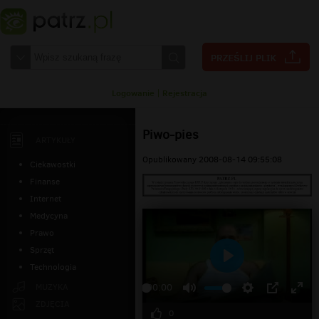
Logowanie
|
Rejestracja
Piwo-pies
ARTYKUŁY
Opublikowany 2008-08-14 09:55:08
Ciekawostki
Finanse
Internet
Medycyna
Prawo
Sprzęt
Technologia
Odtwarzaj
MUZYKA
00:00
ZDJĘCIA
0