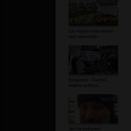
00:33:20
Czy wojsko może zabrać
twój samochód...
02:38:29
Bydgoszcz - Uwolnić
więźnia politycz...
00:01:38
Jak nie podrywać