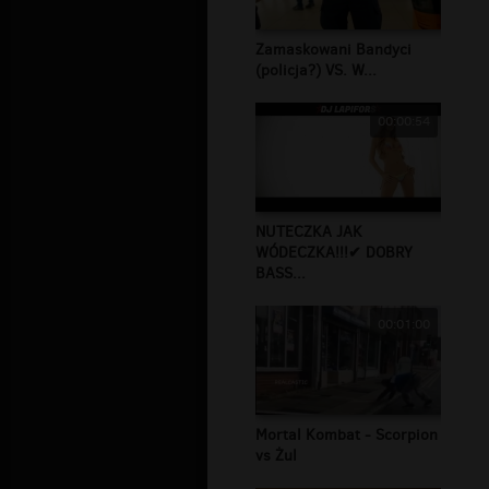
Zamaskowani Bandyci
(policja?) VS. W...
00:00:54
NUTECZKA JAK
WÓDECZKA!!!✔ DOBRY
BASS...
00:01:00
Mortal Kombat - Scorpion
vs Żul