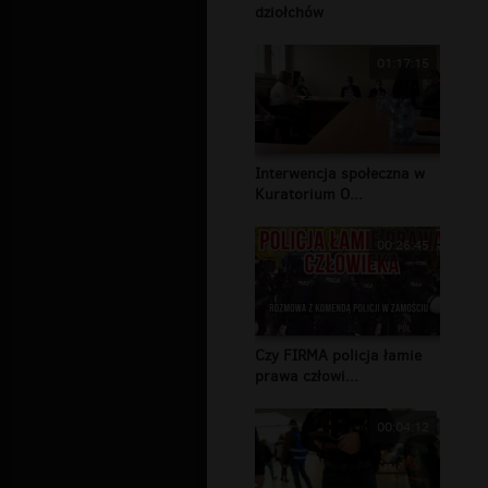
dziołchów
01:17:15
Interwencja społeczna w
Kuratorium O...
00:26:45
Czy FIRMA policja łamie
prawa człowi...
00:04:12