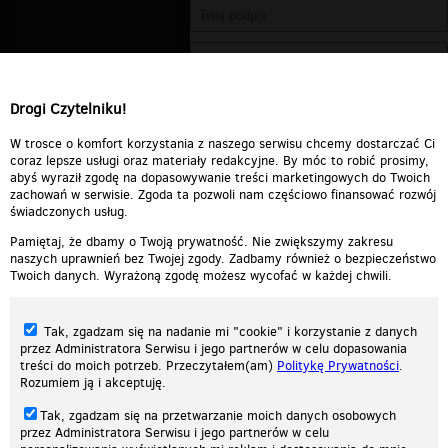
Drogi Czytelniku!
W trosce o komfort korzystania z naszego serwisu chcemy dostarczać Ci
coraz lepsze usługi oraz materiały redakcyjne. By móc to robić prosimy,
abyś wyraził zgodę na dopasowywanie treści marketingowych do Twoich
zachowań w serwisie. Zgoda ta pozwoli nam częściowo finansować rozwój
świadczonych usług.
Pamiętaj, że dbamy o Twoją prywatność. Nie zwiększymy zakresu
naszych uprawnień bez Twojej zgody. Zadbamy również o bezpieczeństwo
Twoich danych. Wyrażoną zgodę możesz wycofać w każdej chwili.
Tak, zgadzam się na nadanie mi "cookie" i korzystanie z danych
przez Administratora Serwisu i jego partnerów w celu dopasowania
treści do moich potrzeb. Przeczytałem(am)
Politykę Prywatności
.
Rozumiem ją i akceptuję.
Nasza strona internetowa używa plików cookies (tzw. ciasteczka) w celach
Tak, zgadzam się na przetwarzanie moich danych osobowych
statystycznych, reklamowych oraz funkcjonalnych. Dzięki nim możemy
przez Administratora Serwisu i jego partnerów w celu
indywidualnie dostosować stronę do twoich potrzeb. Każdy może zaakceptować