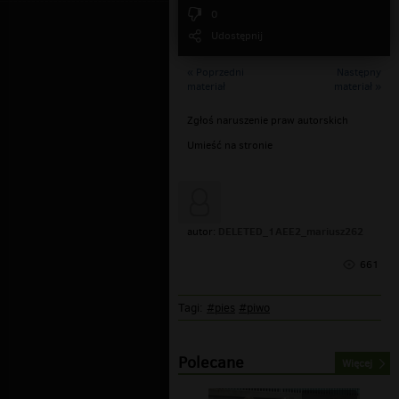
0
Udostępnij
« Poprzedni
Następny
materiał
materiał »
Zgłoś naruszenie praw autorskich
Umieść na stronie
DELETED_1AEE2_mariusz262
autor:
661
Tagi:
#pies
#piwo
Polecane
Więcej