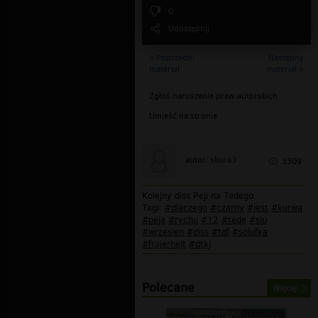
0
Udostępnij
« Poprzedni
Następny
materiał
materiał »
Zgłoś naruszenie praw autorskich
Umieść na stronie
skura3
autor:
3309
Kolejny diss Peji na Tedego
Tagi:
#dlaczego
#czarny
#jest
#kurwa
#peja
#rychu
#12
#tede
#slu
#wrzesien
#diss
#tdf
#solufka
#frajerhejt
#dtkj
Polecane
Więcej