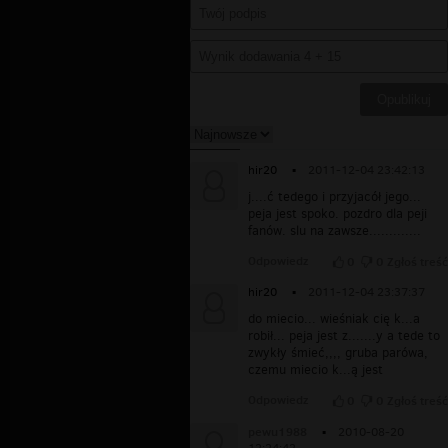
hir20
▪
2011-12-04 23:42:13
j....ć tedego i przyjacół jego...
peja jest spoko. pozdro dla peji
fanów. slu na zawsze.............
Odpowiedz
0
0
Zgłoś treść
hir20
▪
2011-12-04 23:37:37
do miecio... wieśniak cię k...a
robił... peja jest z.......y a tede to
zwykły śmieć,,,, gruba parówa,
czemu miecio k...ą jest
Odpowiedz
0
0
Zgłoś treść
pewu1988
▪
2010-08-20