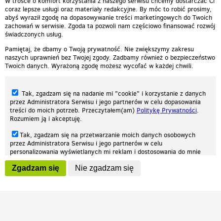
W trosce o komfort korzystania z naszego serwisu chcemy dostarczać Ci
coraz lepsze usługi oraz materiały redakcyjne. By móc to robić prosimy,
abyś wyraził zgodę na dopasowywanie treści marketingowych do Twoich
zachowań w serwisie. Zgoda ta pozwoli nam częściowo finansować rozwój
świadczonych usług.
Pamiętaj, że dbamy o Twoją prywatność. Nie zwiększymy zakresu
naszych uprawnień bez Twojej zgody. Zadbamy również o bezpieczeństwo
Twoich danych. Wyrażoną zgodę możesz wycofać w każdej chwili.
Tak, zgadzam się na nadanie mi "cookie" i korzystanie z danych
przez Administratora Serwisu i jego partnerów w celu dopasowania
treści do moich potrzeb. Przeczytałem(am)
Politykę Prywatności
.
Rozumiem ją i akceptuję.
Nasza strona internetowa używa plików cookies (tzw. ciasteczka) w celach
Tak, zgadzam się na przetwarzanie moich danych osobowych
statystycznych, reklamowych oraz funkcjonalnych. Dzięki nim możemy
przez Administratora Serwisu i jego partnerów w celu
indywidualnie dostosować stronę do twoich potrzeb. Każdy może zaakceptować
personalizowania wyświetlanych mi reklam i dostosowania do mnie
pliki cookies albo ma możliwość wyłączenia ich w przeglądarce, dzięki czemu nie
prezentowanych treści marketingowych. Przeczytałem(am)
Politykę
będą zbierane żadne informacje.
Zgadzam się
Nie zgadzam się
Prywatności
. Rozumiem ją i akceptuję.
Zapoznaj się z naszą polityką prywatności
Ok, rozumiem
Wyrażenie powyższych zgód jest dobrowolne i możesz je w dowolnym
momencie wycofać (na podstronie z
ustawieniami prywatności
),
odznaczając wybraną zgodę i klikając przycisk "nie zgadzam się", z
tym, że wycofanie zgody nie będzie miało wpływu na zgodność z
prawem przetwarzania na podstawie zgody, przed jej wycofaniem.