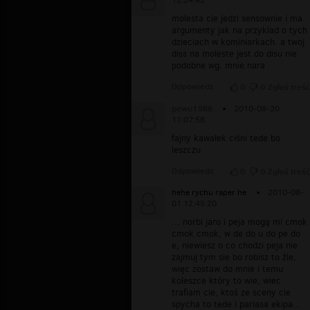
12:24:42
molesta cie jedzi sensownie i ma
argumenty jak na przyklad o tych
dzieciach w kominiarkach. a twoj
diss na moleste jest do disu nie
podobne wg. mnie.nara
Odpowiedz
0
0
Zgłoś treść
pewu1988
▪
2010-08-20
11:07:58
fajny kawałek ciśni tede bo
leszczu
Odpowiedz
0
0
Zgłoś treść
hehe rychu raper he
▪
2010-08-
01 12:45:20
... norbi jaro i peja mogą mi cmok
cmok cmok, w de do u do pe do
e, niewiesz o co chodzi peja nie
zajmuj tym sie bo robisz to źle,
więc zostaw do mnie i temu
koleszce który to wie, wiec
trafiam cie, ktoś ze sceny cie
spycha to tede i pariasa ekipa...