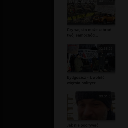
00:33:20
Czy wojsko może zabrać
twój samochód...
02:38:29
Bydgoszcz - Uwolnić
więźnia politycz...
00:01:38
Jak nie podrywać