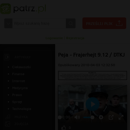
Logowanie
|
Rejestracja
Peja - Frajerhejt 9.12 / DTKJ
ARTYKUŁY
Opublikowany 2010-04-03 12:32:50
Ciekawostki
Finanse
Internet
Medycyna
Prawo
Sprzęt
Technologia
Odtwarzaj
MUZYKA
00:00
ZDJĘCIA
0