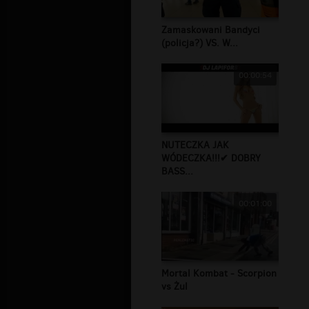
Zamaskowani Bandyci
(policja?) VS. W...
00:00:54
NUTECZKA JAK
WÓDECZKA!!!✔ DOBRY
BASS...
00:01:00
Mortal Kombat - Scorpion
vs Żul