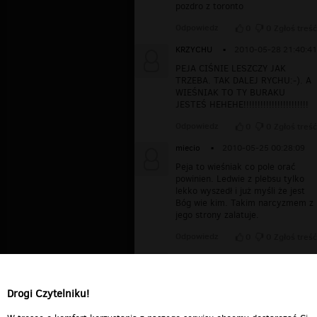
pozdro z toronto
Odpowiedz
0
0
Zgłoś treść
KRZYCHU
▪
2010-05-28 21:40:41
PEJA CIŚNIE LESZCZY JAK
TRZEBA. TAK DALEJ RYCHU:-). A
WIEŚNIAK TO TY BURAKU
JESTEŚ HEHEHE!!!!!!!!!!!!!!!!!!!!!!!
Odpowiedz
0
0
Zgłoś treść
miecio
▪
2010-05-25 00:28:09
Peja to wieśniak co pole orać
powinien. Ledwie z plebsu tylko
lekko wyszedł i już myśli że jest
Bóg wie kim. Takim narcyzmem z
jego strony zalatuje.
Odpowiedz
0
0
Zgłoś treść
william007
▪
2010-04-17
10:25:13
Elegancki kawałek:) SLU RPS!!!
Drogi Czytelniku!
Odpowiedz
0
0
Zgłoś treść