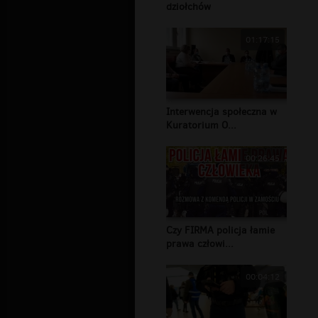
dziołchów
01:17:15
Interwencja społeczna w
Kuratorium O...
00:26:45
Czy FIRMA policja łamie
prawa człowi...
00:04:12