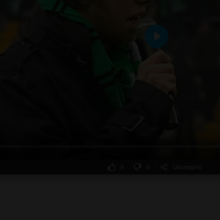
Odtwarzaj
0
0
Udostępnij