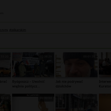
ain
czyny
#pilkarskim
:33:20
02:38:29
00:01:38
brać
Bydgoszcz - Uwolnić
Jak nie podrywać
Interwe
więźnia politycz...
dziołchów
Kurator
:04:12
00:00:54
00:01:00