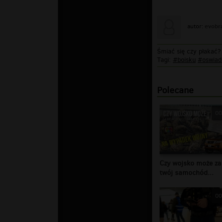
evobr
autor:
Śmiać się czy płakać?
Tagi:
#boisku
#oswiad
Polecane
00
Czy wojsko może za
twój samochód...
00