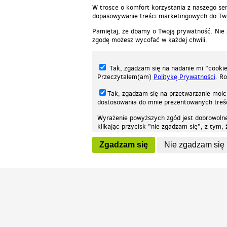
W trosce o komfort korzystania z naszego ser
dopasowywanie treści marketingowych do Two
Pamiętaj, że dbamy o Twoją prywatność. Nie
zgodę możesz wycofać w każdej chwili.
Tak, zgadzam się na nadanie mi "cookie"
Przeczytałem(am)
Politykę Prywatności
. R
Tak, zgadzam się na przetwarzanie moic
dostosowania do mnie prezentowanych tre
Wyrażenie powyższych zgód jest dobrowoln
klikając przycisk "nie zgadzam się", z tym
Nasza strona internetowa używa plików cookies (tzw. ciasteczka) w celach stat
wycofaniem.
moż
Zgadzam się
Nie zgadzam się