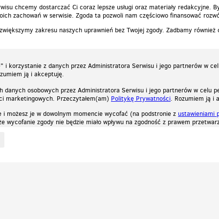
wisu chcemy dostarczać Ci coraz lepsze usługi oraz materiały redakcyjne. B
ich zachowań w serwisie. Zgoda ta pozwoli nam częściowo finansować rozwó
 zwiększymy zakresu naszych uprawnień bez Twojej zgody. Zadbamy również
 i korzystanie z danych przez Administratora Serwisu i jego partnerów w ce
ozumiem ją i akceptuję.
h danych osobowych przez Administratora Serwisu i jego partnerów w celu pe
ści marketingowych. Przeczytałem(am)
Politykę Prywatności
. Rozumiem ją i 
e i możesz je w dowolnym momencie wycofać (na podstronie z
ustawieniami 
, że wycofanie zgody nie będzie miało wpływu na zgodność z prawem przetwarz
ystycznych, reklamowych oraz funkcjonalnych. Dzięki nim możemy indywidualnie dost
liwość wyłączenia ich w przeglądarce, dzięki czemu nie będą zbierane żadne informa
Zapoznaj się z naszą polityką prywatności
Ok, rozumiem