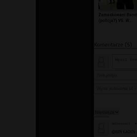
Zamaskowani Band
(policja?) VS. W...
Komentarze (5)
whiteman1
▪
@BIN LADEN a 