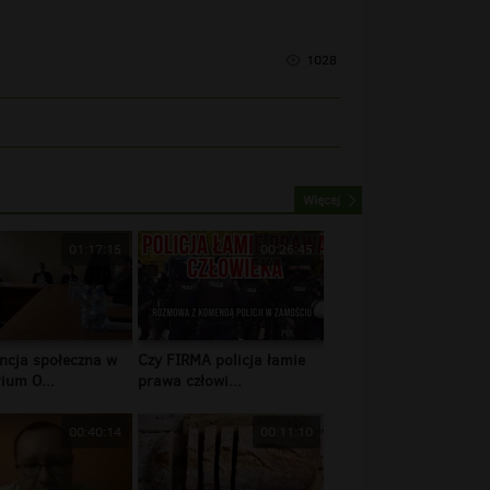
1028
Więcej
01:17:15
00:26:45
ncja społeczna w
Czy FIRMA policja łamie
ium O...
prawa człowi...
00:40:14
00:11:10