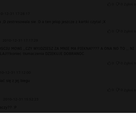
0
0
Zgłoś t
0-12-31 17:28:17
 ;D zestresowala sie :D a ten jelop jeszcze z kartki czytal ;X
0
0
Zgłoś t
2010-12-31 17:17:29
CIU MOWI ,,CZY WYJDZIESZ ZA MNIE MA PIEKNA???? A ONA NO TO ,, NI
.LAJ!!!koniec tłumaczenia DZIEKUJE DOBRANOC
0
0
Zgłoś t
10-12-31 17:12:00
ać się z jej biegu
0
0
Zgłoś t
2010-12-31 15:52:23
aczy?? :P
0
0
Zgłoś t