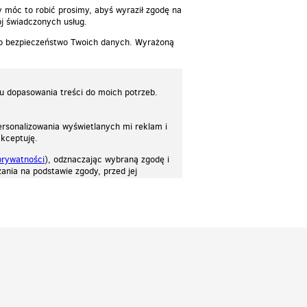
y móc to robić prosimy, abyś wyraził zgodę na
j świadczonych usług.
 o bezpieczeństwo Twoich danych. Wyrażoną
lu dopasowania treści do moich potrzeb.
rsonalizowania wyświetlanych mi reklam i
akceptuję.
prywatności
), odznaczając wybraną zgodę i
ania na podstawie zgody, przed jej
osować stronę do twoich potrzeb. Każdy może zaakceptować pliki cookies albo ma
cje.