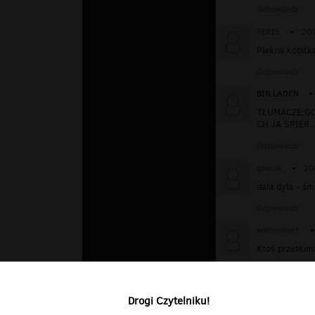
Odpowiedz
PEPIS
▪
201
Piekna kobitka
Odpowiedz
BIN LADEN
▪
TŁUMACZE:GOS
CH.JA SPIER.
Odpowiedz
gbacik
▪
20
dała dyla - śmi
Odpowiedz
whiteman1
▪
Ktoś przetłum
Odpowiedz
Drogi Czytelniku!