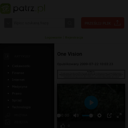
Logowanie
|
Rejestracja
One Vision
ARTYKUŁY
Opublikowany 2009-07-22 10:03:23
Ciekawostki
Finanse
Internet
Medycyna
Prawo
Sprzęt
Technologia
Odtwarzaj
MUZYKA
00:00
ZDJĘCIA
0