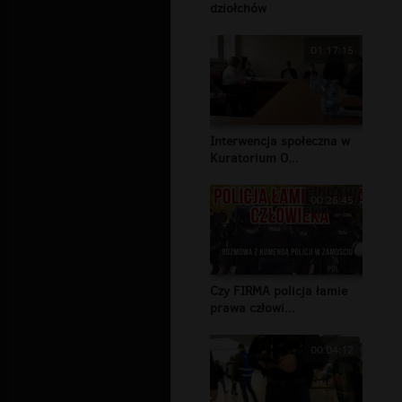
dziołchów
01:17:15
Interwencja społeczna w
Kuratorium O...
00:26:45
Czy FIRMA policja łamie
prawa człowi...
00:04:12