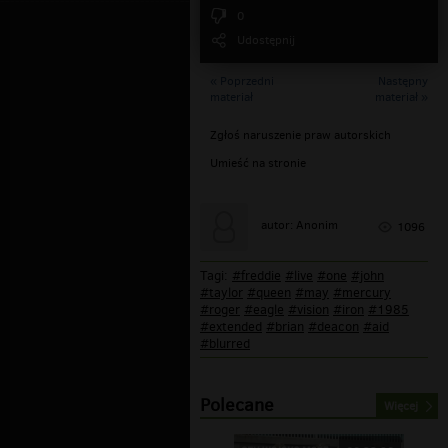
0
Udostępnij
« Poprzedni
Następny
materiał
materiał »
Zgłoś naruszenie praw autorskich
Umieść na stronie
autor: Anonim
1096
Tagi:
#freddie
#live
#one
#john
#taylor
#queen
#may
#mercury
#roger
#eagle
#vision
#iron
#1985
#extended
#brian
#deacon
#aid
#blurred
Polecane
Więcej