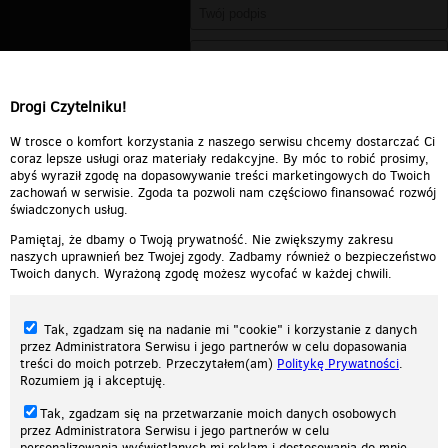
Drogi Czytelniku!
W trosce o komfort korzystania z naszego serwisu chcemy dostarczać Ci
coraz lepsze usługi oraz materiały redakcyjne. By móc to robić prosimy,
abyś wyraził zgodę na dopasowywanie treści marketingowych do Twoich
zachowań w serwisie. Zgoda ta pozwoli nam częściowo finansować rozwój
świadczonych usług.
Pamiętaj, że dbamy o Twoją prywatność. Nie zwiększymy zakresu
naszych uprawnień bez Twojej zgody. Zadbamy również o bezpieczeństwo
Twoich danych. Wyrażoną zgodę możesz wycofać w każdej chwili.
Tak, zgadzam się na nadanie mi "cookie" i korzystanie z danych
przez Administratora Serwisu i jego partnerów w celu dopasowania
treści do moich potrzeb. Przeczytałem(am)
Politykę Prywatności
.
Rozumiem ją i akceptuję.
Nasza strona internetowa używa plików cookies (tzw. ciasteczka) w celach
Tak, zgadzam się na przetwarzanie moich danych osobowych
statystycznych, reklamowych oraz funkcjonalnych. Dzięki nim możemy
przez Administratora Serwisu i jego partnerów w celu
indywidualnie dostosować stronę do twoich potrzeb. Każdy może zaakceptować
personalizowania wyświetlanych mi reklam i dostosowania do mnie