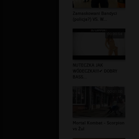
Zamaskowani Bandyci
(policja?) VS. W...
00:00:54
NUTECZKA JAK
WÓDECZKA!!!✔ DOBRY
BASS...
00:01:00
Mortal Kombat - Scorpion
vs Żul