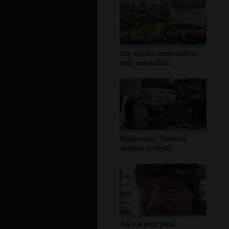
00:33:20
Czy wojsko może zabrać
twój samochód...
02:38:29
Bydgoszcz - Uwolnić
więźnia politycz...
00:01:38
Jak nie podrywać