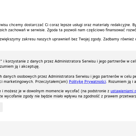
0
0
Zgłoś t
wisu chcemy dostarczać Ci coraz lepsze usługi oraz materiały redakcyjne. B
ich zachowań w serwisie. Zgoda ta pozwoli nam częściowo finansować rozwó
 zwiększymy zakresu naszych uprawnień bez Twojej zgody. Zadbamy również
 i korzystanie z danych przez Administratora Serwisu i jego partnerów w ce
ozumiem ją i akceptuję.
h danych osobowych przez Administratora Serwisu i jego partnerów w celu pe
ści marketingowych. Przeczytałem(am)
Politykę Prywatności
. Rozumiem ją i 
e i możesz je w dowolnym momencie wycofać (na podstronie z
ustawieniami 
, że wycofanie zgody nie będzie miało wpływu na zgodność z prawem przetwarz
ystycznych, reklamowych oraz funkcjonalnych. Dzięki nim możemy indywidualnie dost
liwość wyłączenia ich w przeglądarce, dzięki czemu nie będą zbierane żadne informa
Zapoznaj się z naszą polityką prywatności
Ok, rozumiem