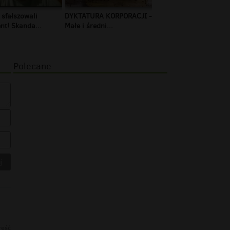
 sfałszowali
DYKTATURA KORPORACJI -
t! Skanda...
Małe i średni...
Polecane
reść