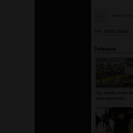
autor: Anon
Tagi:
#nowe
#skalki
Polecane
00
Czy wojsko może za
twój samochód...
00