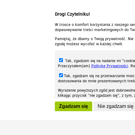
Odpowiedz
Drogi Czytelniku!
W trosce o komfort korzystania z naszego ser
dopasowywanie treści marketingowych do Two
Pamiętaj, że dbamy o Twoją prywatność. Nie
zgodę możesz wycofać w każdej chwili.
Tak, zgadzam się na nadanie mi "cookie"
Przeczytałem(am)
Politykę Prywatności
. R
Tak, zgadzam się na przetwarzanie moic
dostosowania do mnie prezentowanych tre
Wyrażenie powyższych zgód jest dobrowoln
klikając przycisk "nie zgadzam się", z tym
Nasza strona internetowa używa plików cookies (tzw. ciasteczka) w celach stat
wycofaniem.
moż
Zgadzam się
Nie zgadzam się