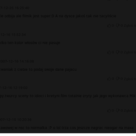
7-12-25 16:25:40
 odbija ale filmik jest super:D A na dysce jakoś tak nie tacyliście
0
0
Zgłoś t
12-16 15:52:34
tylko ten kolor włosów ci nie pasuje
0
0
Zgłoś t
2007-12-16 14:16:08
cwaniak z ciebie to podaj swoje dane pajacu
0
0
Zgłoś t
-12-16 12:19:02
upy.twurcy sceny to idioci i kretyni.film totalnie zryty jak jego wykonawca Mik
0
0
Zgłoś t
07-12-15 10:20:36
tawowej w nsc to normalka :P o lol trza cos jeszcze nagrac nieogar na maxa