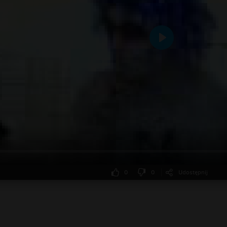
Odtwarzaj
0
0
Udostępnij