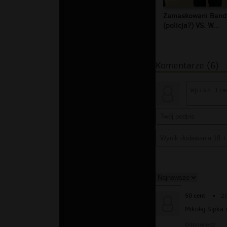
Zamaskowani Band
(policja?) VS. W...
Komentarze (6)
50 cent
▪
2
Mikołaj Sipka 
Odpowiedz