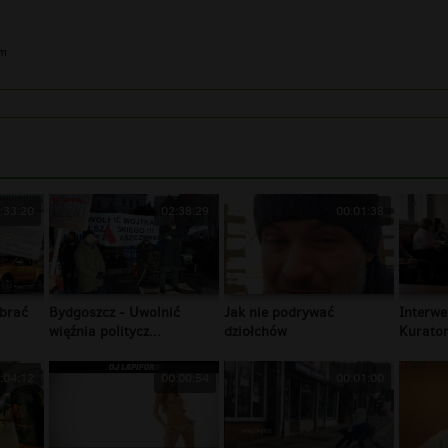
im
:33:20
02:38:29
00:01:38
brać
Bydgoszcz - Uwolnić
Jak nie podrywać
Interwe
więźnia politycz...
dziołchów
Kurator
:04:12
00:00:54
00:01:00