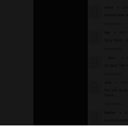
zanuś
▪
200
hehehe wam ale
Odpowiedz
Pati
▪
2007-
fajny filmik...
Odpowiedz
... Sipa ...
▪
do 2pac Taki 
Odpowiedz
2Pac
▪
2007
film jest do d
Sipka...
Odpowiedz
KlaKIer
▪
20
w szkole pods