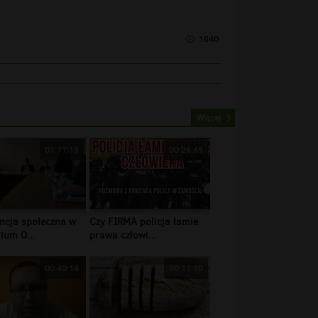
1640
Więcej
01:17:15
00:26:45
ncja społeczna w
Czy FIRMA policja łamie
ium O...
prawa człowi...
00:40:14
00:11:10