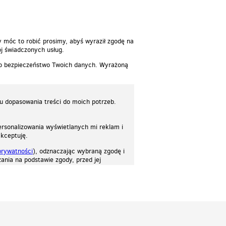
reść
y móc to robić prosimy, abyś wyraził zgodę na
j świadczonych usług.
 o bezpieczeństwo Twoich danych. Wyrażoną
lu dopasowania treści do moich potrzeb.
rsonalizowania wyświetlanych mi reklam i
akceptuję.
prywatności
), odznaczając wybraną zgodę i
ania na podstawie zgody, przed jej
osować stronę do twoich potrzeb. Każdy może zaakceptować pliki cookies albo ma
cje.