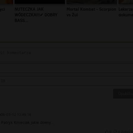
yci
NUTECZKA JAK
Mortal Kombat - Scorpion
Lekarze
WÓDECZKA!!!✔ DOBRY
vs Żul
dokumen
BASS...
008-03-12 12:45:16
i Patryk Kmieciak jakie downy...
0
0
Zgłoś t