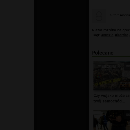
autor: Anon
Niezła rozróba na gr
Tagi:
#niezla
#kartka
Polecane
00
Czy wojsko może za
twój samochód...
00