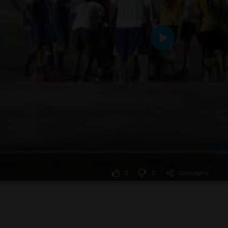
Odtwarzaj
0
0
Udostępnij