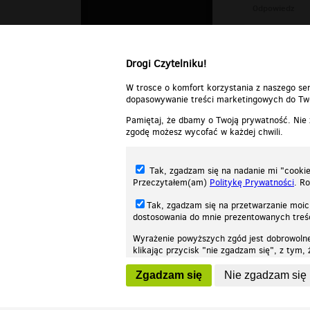
Odpowiedz
kriris
▪
201
gdzie ta rozr
Drogi Czytelniku!
Odpowiedz
W trosce o komfort korzystania z naszego ser
dopasowywanie treści marketingowych do Two
Pamiętaj, że dbamy o Twoją prywatność. Nie
zgodę możesz wycofać w każdej chwili.
Tak, zgadzam się na nadanie mi "cookie"
Przeczytałem(am)
Politykę Prywatności
. R
Tak, zgadzam się na przetwarzanie moic
dostosowania do mnie prezentowanych tre
Wyrażenie powyższych zgód jest dobrowoln
klikając przycisk "nie zgadzam się", z tym
Nasza strona internetowa używa plików cookies (tzw. ciasteczka) w celach stat
wycofaniem.
moż
Zgadzam się
Nie zgadzam się