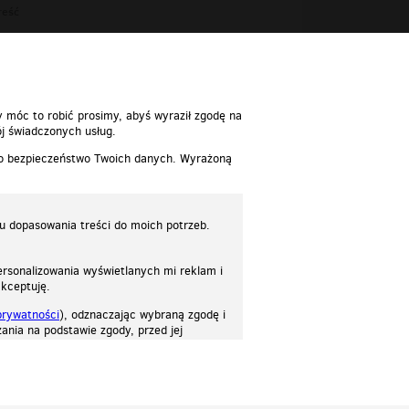
reść
reść
y móc to robić prosimy, abyś wyraził zgodę na
j świadczonych usług.
 o bezpieczeństwo Twoich danych. Wyrażoną
lu dopasowania treści do moich potrzeb.
rsonalizowania wyświetlanych mi reklam i
akceptuję.
prywatności
), odznaczając wybraną zgodę i
ania na podstawie zgody, przed jej
osować stronę do twoich potrzeb. Każdy może zaakceptować pliki cookies albo ma
cje.