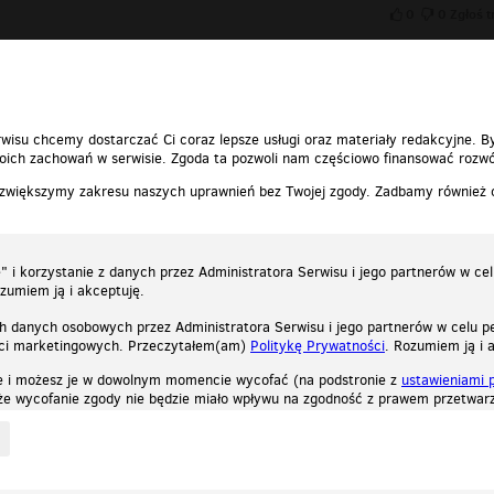
0
0
Zgłoś t
0-11-07 16:57:59
óba?
0
0
Zgłoś t
wisu chcemy dostarczać Ci coraz lepsze usługi oraz materiały redakcyjne. B
ich zachowań w serwisie. Zgoda ta pozwoli nam częściowo finansować rozwó
 zwiększymy zakresu naszych uprawnień bez Twojej zgody. Zadbamy również
 i korzystanie z danych przez Administratora Serwisu i jego partnerów w ce
ozumiem ją i akceptuję.
h danych osobowych przez Administratora Serwisu i jego partnerów w celu pe
ści marketingowych. Przeczytałem(am)
Politykę Prywatności
. Rozumiem ją i 
e i możesz je w dowolnym momencie wycofać (na podstronie z
ustawieniami 
, że wycofanie zgody nie będzie miało wpływu na zgodność z prawem przetwarz
ystycznych, reklamowych oraz funkcjonalnych. Dzięki nim możemy indywidualnie dost
liwość wyłączenia ich w przeglądarce, dzięki czemu nie będą zbierane żadne informa
Zapoznaj się z naszą polityką prywatności
Ok, rozumiem