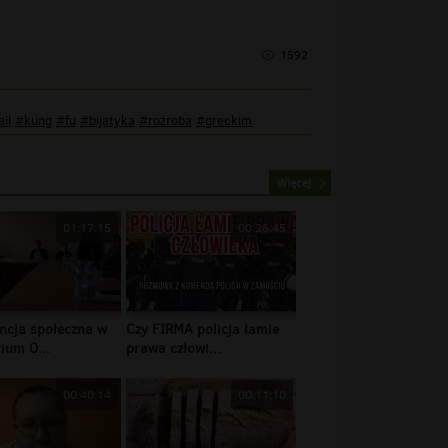
1592
ail
#kung
#fu
#bijatyka
#rozroba
#greckim
Więcej
01:17:15
00:26:45
ncja społeczna w
Czy FIRMA policja łamie
ium O...
prawa człowi...
00:40:14
00:11:10