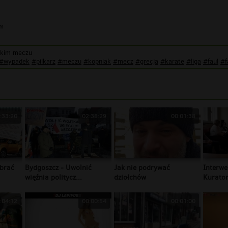
im
eckim meczu
#wypadek
#pilkarz
#meczu
#kopniak
#mecz
#grecja
#karate
#liga
#faul
#f
:33:20
02:38:29
00:01:38
brać
Bydgoszcz - Uwolnić
Jak nie podrywać
Interwe
więźnia politycz...
dziołchów
Kurator
:04:12
00:00:54
00:01:00