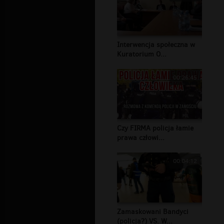
Interwencja społeczna w
Kuratorium O...
00:26:45
Czy FIRMA policja łamie
prawa człowi...
00:04:12
Zamaskowani Bandyci
(policja?) VS. W...