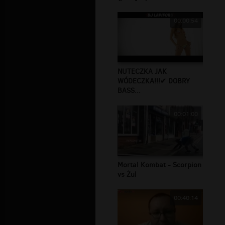
00:00:54
NUTECZKA JAK
WÓDECZKA!!!✔ DOBRY
BASS...
00:01:00
Mortal Kombat - Scorpion
vs Żul
00:40:14