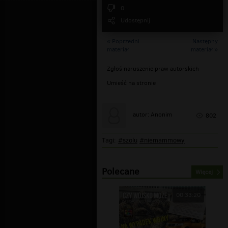
0
Udostępnij
« Poprzedni
Następny
materiał
materiał »
Zgłoś naruszenie praw autorskich
Umieść na stronie
autor: Anonim
802
Tagi:
#szolu
#niemammowy
Polecane
Więcej
00:33:20