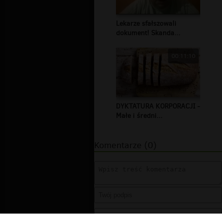
Lekarze sfałszowali
dokument! Skanda...
00:11:10
DYKTATURA KORPORACJI -
Małe i średni...
Komentarze (0)