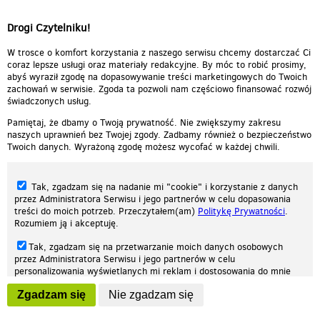
Drogi Czytelniku!
W trosce o komfort korzystania z naszego serwisu chcemy dostarczać Ci
coraz lepsze usługi oraz materiały redakcyjne. By móc to robić prosimy,
abyś wyraził zgodę na dopasowywanie treści marketingowych do Twoich
zachowań w serwisie. Zgoda ta pozwoli nam częściowo finansować rozwój
świadczonych usług.
Pamiętaj, że dbamy o Twoją prywatność. Nie zwiększymy zakresu
naszych uprawnień bez Twojej zgody. Zadbamy również o bezpieczeństwo
Twoich danych. Wyrażoną zgodę możesz wycofać w każdej chwili.
Tak, zgadzam się na nadanie mi "cookie" i korzystanie z danych
przez Administratora Serwisu i jego partnerów w celu dopasowania
treści do moich potrzeb. Przeczytałem(am)
Politykę Prywatności
.
Rozumiem ją i akceptuję.
Nasza strona internetowa używa plików cookies (tzw. ciasteczka) w celach
Tak, zgadzam się na przetwarzanie moich danych osobowych
statystycznych, reklamowych oraz funkcjonalnych. Dzięki nim możemy
przez Administratora Serwisu i jego partnerów w celu
indywidualnie dostosować stronę do twoich potrzeb. Każdy może zaakceptować
personalizowania wyświetlanych mi reklam i dostosowania do mnie
pliki cookies albo ma możliwość wyłączenia ich w przeglądarce, dzięki czemu nie
prezentowanych treści marketingowych. Przeczytałem(am)
Politykę
będą zbierane żadne informacje.
Zgadzam się
Nie zgadzam się
Prywatności
. Rozumiem ją i akceptuję.
Zapoznaj się z naszą polityką prywatności
Ok, rozumiem
Wyrażenie powyższych zgód jest dobrowolne i możesz je w dowolnym