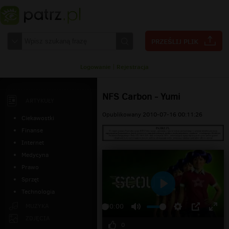
Logowanie
|
Rejestracja
NFS Carbon - Yumi
ARTYKUŁY
Opublikowany 2010-07-16 00:11:26
Ciekawostki
Finanse
Internet
Medycyna
Prawo
Sprzęt
Technologia
Odtwarzaj
MUZYKA
00:00
ZDJĘCIA
0