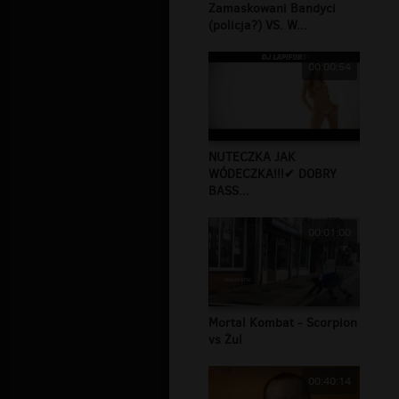
Zamaskowani Bandyci
(policja?) VS. W...
00:00:54
NUTECZKA JAK
WÓDECZKA!!!✔ DOBRY
BASS...
00:01:00
Mortal Kombat - Scorpion
vs Żul
00:40:14