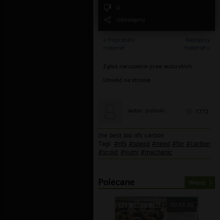
0
Udostępnij
« Poprzedni
Następny
materiał
materiał »
Zgłoś naruszenie praw autorskich
Umieść na stronie
pulaski
autor:
1772
the best bio nfs carbon
Tagi:
#nfs
#speed
#need
#for
#carbon
#scout
#yumi
#mechanic
Polecane
Więcej
00:33:20