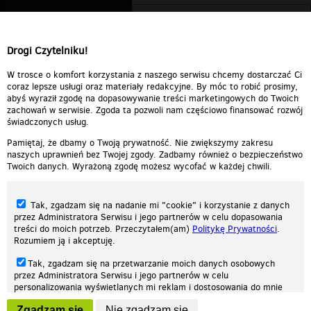
Drogi Czytelniku!
W trosce o komfort korzystania z naszego serwisu chcemy dostarczać Ci
coraz lepsze usługi oraz materiały redakcyjne. By móc to robić prosimy,
abyś wyraził zgodę na dopasowywanie treści marketingowych do Twoich
zachowań w serwisie. Zgoda ta pozwoli nam częściowo finansować rozwój
świadczonych usług.
Pamiętaj, że dbamy o Twoją prywatność. Nie zwiększymy zakresu
naszych uprawnień bez Twojej zgody. Zadbamy również o bezpieczeństwo
Twoich danych. Wyrażoną zgodę możesz wycofać w każdej chwili.
Tak, zgadzam się na nadanie mi "cookie" i korzystanie z danych
przez Administratora Serwisu i jego partnerów w celu dopasowania
treści do moich potrzeb. Przeczytałem(am)
Politykę Prywatności
.
Rozumiem ją i akceptuję.
Nasza strona internetowa używa plików cookies (tzw. ciasteczka) w celach
Tak, zgadzam się na przetwarzanie moich danych osobowych
statystycznych, reklamowych oraz funkcjonalnych. Dzięki nim możemy
przez Administratora Serwisu i jego partnerów w celu
indywidualnie dostosować stronę do twoich potrzeb. Każdy może zaakceptować
personalizowania wyświetlanych mi reklam i dostosowania do mnie
pliki cookies albo ma możliwość wyłączenia ich w przeglądarce, dzięki czemu nie
prezentowanych treści marketingowych. Przeczytałem(am)
Politykę
będą zbierane żadne informacje.
Zgadzam się
Nie zgadzam się
Prywatności
. Rozumiem ją i akceptuję.