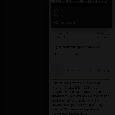
00:00
0
0
Udostępnij
« Poprzedni
Następny
materiał
materiał »
Zgłoś naruszenie praw autorskich
Umieść na stronie
epartnerzy
autor:
1142
Pobierz pełną wersję audiobooka:
http:// 17 września 1939 r. do
Hadyńkowiec nawiało burzę. Pełna
autentyzmu audioksiążka o dramatach
polsko-ukraińskiej rodziny, którą
nawałnica wojny rozrzuciła po całym
świecie. Wspaniała interpretacja
Ksawerego Jasieńskiego.