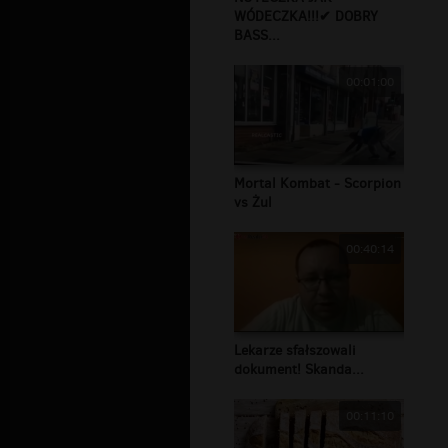
WÓDECZKA!!!✔ DOBRY
BASS...
00:01:00
Mortal Kombat - Scorpion
vs Żul
00:40:14
Lekarze sfałszowali
dokument! Skanda...
00:11:10