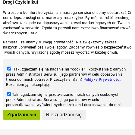
Mega wypas!
Drogi Czytelniku!
Odpowiedz
0
0
Zgłoś treść
W trosce o komfort korzystania z naszego serwisu chcemy dostarczać Ci
coraz lepsze usługi oraz materiały redakcyjne. By móc to robić prosimy,
abyś wyraził zgodę na dopasowywanie treści marketingowych do Twoich
zachowań w serwisie. Zgoda ta pozwoli nam częściowo finansować rozwój
świadczonych usług.
Pamiętaj, że dbamy o Twoją prywatność. Nie zwiększymy zakresu
naszych uprawnień bez Twojej zgody. Zadbamy również o bezpieczeństwo
Twoich danych. Wyrażoną zgodę możesz wycofać w każdej chwili.
Tak, zgadzam się na nadanie mi "cookie" i korzystanie z danych
przez Administratora Serwisu i jego partnerów w celu dopasowania
treści do moich potrzeb. Przeczytałem(am)
Politykę Prywatności
.
Rozumiem ją i akceptuję.
Nasza strona internetowa używa plików cookies (tzw. ciasteczka) w celach
Tak, zgadzam się na przetwarzanie moich danych osobowych
statystycznych, reklamowych oraz funkcjonalnych. Dzięki nim możemy
przez Administratora Serwisu i jego partnerów w celu
indywidualnie dostosować stronę do twoich potrzeb. Każdy może zaakceptować
personalizowania wyświetlanych mi reklam i dostosowania do mnie
pliki cookies albo ma możliwość wyłączenia ich w przeglądarce, dzięki czemu nie
prezentowanych treści marketingowych. Przeczytałem(am)
Politykę
będą zbierane żadne informacje.
Zgadzam się
Nie zgadzam się
Prywatności
. Rozumiem ją i akceptuję.
Zapoznaj się z naszą polityką prywatności
Ok, rozumiem
Wyrażenie powyższych zgód jest dobrowolne i możesz je w dowolnym
momencie wycofać (na podstronie z
ustawieniami prywatności
),
odznaczając wybraną zgodę i klikając przycisk "nie zgadzam się", z