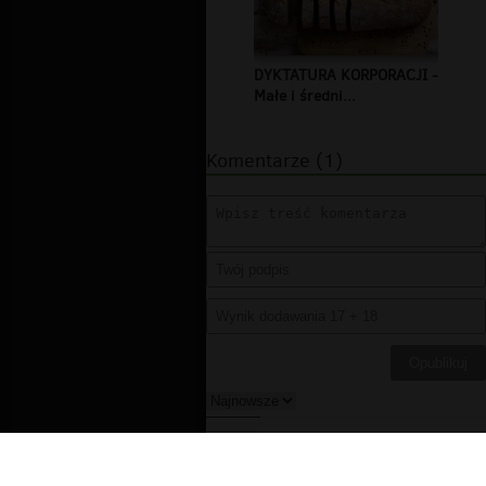
DYKTATURA KORPORACJI -
Małe i średni...
Komentarze (1)
DELETED_275EE_falko
▪
2012-
02-15 05:59:11