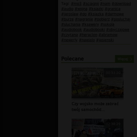
Tagi:
#mp3
#sciagnij
#nam
#download
#audio
#wojna
#ksiazki
#granica
#jaroslaw
#do
#ksiazka
#darmowe
#burze
#nagranie
#pobierz
#posluchaj
#sluchania
#ksawery
#sokola
#audiobook
#audiobooki
#obyczajowe
#czytana
#heraclon
#abramow
#newerly
#nawialo
#jasienski
Polecane
Więcej
00:33:20
Czy wojsko może zabrać
twój samochód...
02:38:29