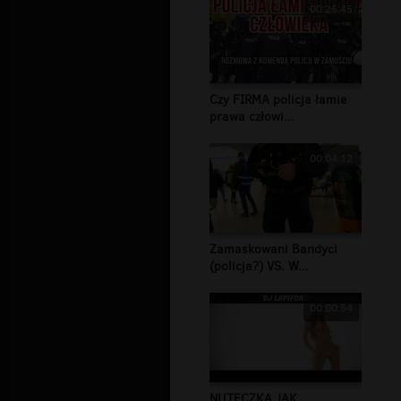
00:26:45
Czy FIRMA policja łamie
prawa człowi...
00:04:12
Zamaskowani Bandyci
(policja?) VS. W...
00:00:54
NUTECZKA JAK