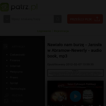
Logowanie
|
Rejestracja
Nawiało nam burzę - Jarosła
ARTYKUŁY
w Abramow-Newerly - audio
Ciekawostki
book, mp3
Finanse
Opublikowany 2012-02-07 13:59:35
Internet
Medycyna
Prawo
Sprzęt
Technologia
MUZYKA
Odtwarzaj
ZDJĘCIA