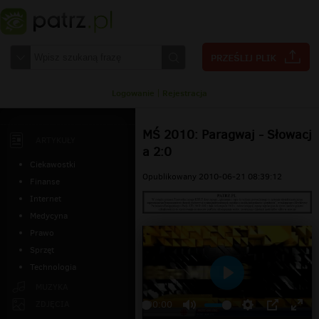
Logowanie
|
Rejestracja
MŚ 2010: Paragwaj - Słowacj
ARTYKUŁY
a 2:0
Ciekawostki
Opublikowany 2010-06-21 08:39:12
Finanse
Internet
Medycyna
Prawo
Sprzęt
Technologia
Odtwarzaj
MUZYKA
ZDJĘCIA
00:00