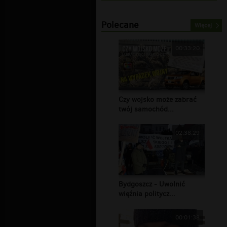
Polecane
Więcej
00:33:20
Czy wojsko może zabrać
twój samochód...
02:38:29
Bydgoszcz - Uwolnić
więźnia politycz...
00:01:38