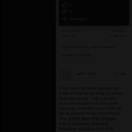
0
0
Udostępnij
« Poprzedni
Następny
materiał
materiał »
Zgłoś naruszenie praw autorskich
Umieść na stronie
surtv
autor:
776
Przez ponad 90 minut podopieczni
Vladimira Weissa nie stworzyli żadnej
dogodnej sytuacji. Jedyny groźny
strzał oddali dopiero w doliczonym
czasie gry (bramkarz Justo Villar nie
dał się pokonać Robertowi Vittkowi).
Tagi:
#world
#cup
#fifa
#mundial
#2010
#slowacja
#paragwaj
#paraguay
#slovakia
#stv
#cbc