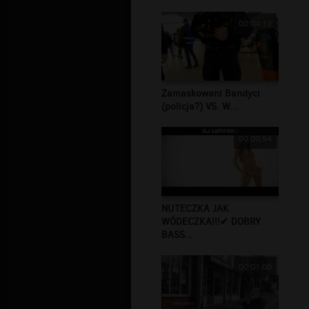
00:04:12
Zamaskowani Bandyci
(policja?) VS. W...
00:00:54
NUTECZKA JAK
WÓDECZKA!!!✔ DOBRY
BASS...
00:01:00