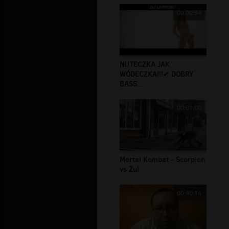
00:00:54
NUTECZKA JAK
WÓDECZKA!!!✔ DOBRY
BASS...
00:01:00
Mortal Kombat - Scorpion
vs Żul
00:40:14