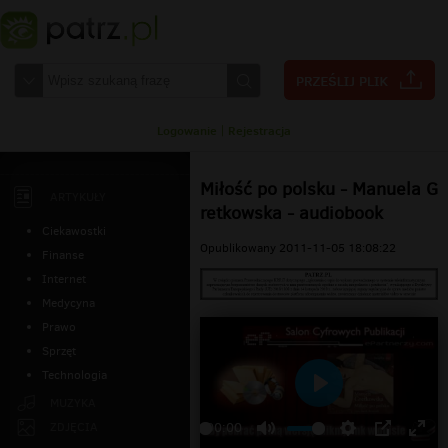
Logowanie
|
Rejestracja
Miłość po polsku - Manuela G
ARTYKUŁY
retkowska - audiobook
Ciekawostki
Opublikowany 2011-11-05 18:08:22
Finanse
Internet
Medycyna
Prawo
Sprzęt
Technologia
Odtwarzaj
MUZYKA
ZDJĘCIA
00:00