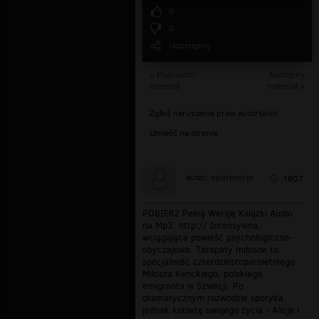
0
0
Udostępnij
« Poprzedni
Następny
materiał
materiał »
Zgłoś naruszenie praw autorskich
Umieść na stronie
epartnerzy
autor:
1807
POBIERZ Pełną Wersję Książki Audio
na Mp3: http:// Intensywna,
wciągająca powieść psychologiczno-
obyczajowa. Tarapaty miłosne to
specjalność czterdziestoparoletniego
Miłosza Kenckiego, polskiego
emigranta w Szwecji. Po
dramatycznym rozwodzie spotyka
jednak kobietę swojego życia - Alicje i