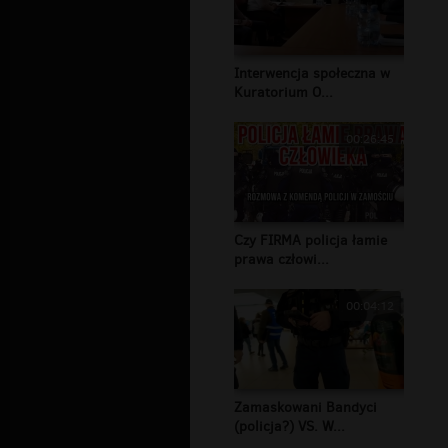
Interwencja społeczna w
Kuratorium O...
00:26:45
Czy FIRMA policja łamie
prawa człowi...
00:04:12
Zamaskowani Bandyci
(policja?) VS. W...