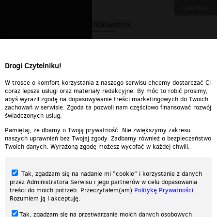
DELETED_BBAB3_piotras20
▪
2011-11-13 05:59:10
Czy aby w tytule nie ma błędu?
Drogi Czytelniku!
Odpowiedz
0
0
Zgłoś treść
W trosce o komfort korzystania z naszego serwisu chcemy dostarczać Ci
coraz lepsze usługi oraz materiały redakcyjne. By móc to robić prosimy,
abyś wyraził zgodę na dopasowywanie treści marketingowych do Twoich
zachowań w serwisie. Zgoda ta pozwoli nam częściowo finansować rozwój
świadczonych usług.
Pamiętaj, że dbamy o Twoją prywatność. Nie zwiększymy zakresu
naszych uprawnień bez Twojej zgody. Zadbamy również o bezpieczeństwo
Twoich danych. Wyrażoną zgodę możesz wycofać w każdej chwili.
Tak, zgadzam się na nadanie mi "cookie" i korzystanie z danych
przez Administratora Serwisu i jego partnerów w celu dopasowania
treści do moich potrzeb. Przeczytałem(am)
Politykę Prywatności
.
Rozumiem ją i akceptuję.
Nasza strona internetowa używa plików cookies (tzw. ciasteczka) w celach
Tak, zgadzam się na przetwarzanie moich danych osobowych