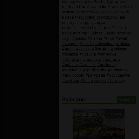
dla niej wraca do Polski. Czy ta para
mądrych i wrażliwych ludzi wykorzysta
szanse na szczęśliwy związek? Czy w
Polsce tradycyjnej obyczajowo, ale
chaotycznie goniącej za
nowoczesnością i kasą miłość jest w
ogóle możliwa? Lektor: Jacek Rozenek
Tagi:
#polska
#piekna
#mp3
#swiat
#sciagnij
#polsku
#download
#milosc
#audio
#ksiazki
#film
#do
#milosne
#ksiazka
#uczucia
#darmowe
#literatura
#manuela
#nagranie
#pobierz
#zwiazek
#posluchaj
#sluchania
#gretkowska
#audiobook
#audiobooki
#perypetie
#obyczajowe
#czytana
#beletrystyka
#tarapaty
Polecane
Więcej
00:33:20