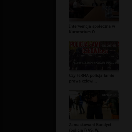
Interwencja społeczna w
Kuratorium O...
00:26:45
Czy FIRMA policja łamie
prawa człowi...
00:04:12
Zamaskowani Bandyci
(policja?) VS. W...