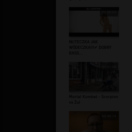
00:00:54
NUTECZKA JAK
WÓDECZKA!!!✔ DOBRY
BASS...
00:01:00
Mortal Kombat - Scorpion
vs Żul
00:40:14