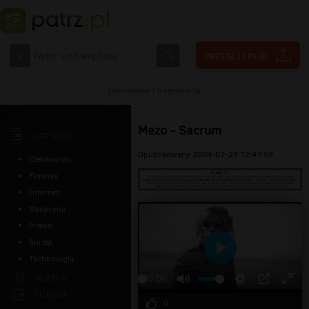
Logowanie
|
Rejestracja
Mezo - Sacrum
ARTYKUŁY
Opublikowany 2009-07-23 12:47:59
Ciekawostki
Finanse
Internet
Medycyna
Prawo
Sprzęt
Technologia
Odtwarzaj
MUZYKA
00:00
ZDJĘCIA
0