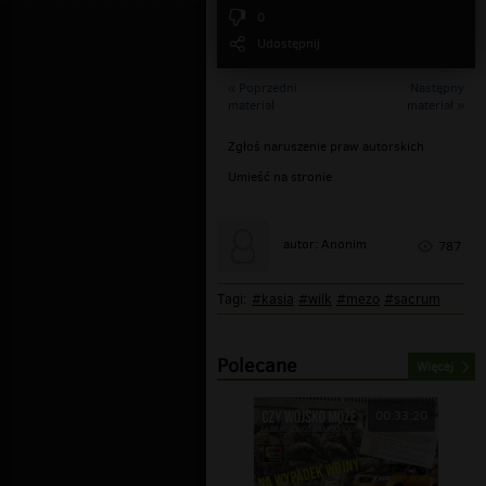
0
Udostępnij
« Poprzedni
Następny
materiał
materiał »
Zgłoś naruszenie praw autorskich
Umieść na stronie
autor: Anonim
787
Tagi:
#kasia
#wilk
#mezo
#sacrum
Polecane
Więcej
00:33:20