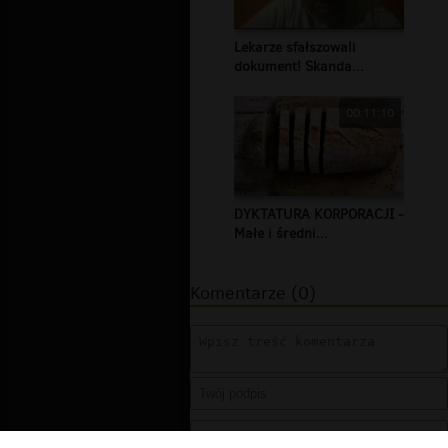
Lekarze sfałszowali
dokument! Skanda...
00:11:10
DYKTATURA KORPORACJI -
Małe i średni...
Komentarze (0)