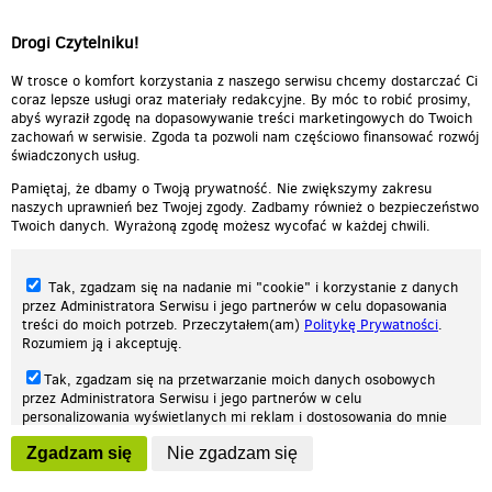
Drogi Czytelniku!
W trosce o komfort korzystania z naszego serwisu chcemy dostarczać Ci
coraz lepsze usługi oraz materiały redakcyjne. By móc to robić prosimy,
abyś wyraził zgodę na dopasowywanie treści marketingowych do Twoich
zachowań w serwisie. Zgoda ta pozwoli nam częściowo finansować rozwój
świadczonych usług.
Pamiętaj, że dbamy o Twoją prywatność. Nie zwiększymy zakresu
naszych uprawnień bez Twojej zgody. Zadbamy również o bezpieczeństwo
Twoich danych. Wyrażoną zgodę możesz wycofać w każdej chwili.
Tak, zgadzam się na nadanie mi "cookie" i korzystanie z danych
przez Administratora Serwisu i jego partnerów w celu dopasowania
treści do moich potrzeb. Przeczytałem(am)
Politykę Prywatności
.
Rozumiem ją i akceptuję.
Nasza strona internetowa używa plików cookies (tzw. ciasteczka) w celach
Tak, zgadzam się na przetwarzanie moich danych osobowych
statystycznych, reklamowych oraz funkcjonalnych. Dzięki nim możemy
przez Administratora Serwisu i jego partnerów w celu
indywidualnie dostosować stronę do twoich potrzeb. Każdy może zaakceptować
personalizowania wyświetlanych mi reklam i dostosowania do mnie
pliki cookies albo ma możliwość wyłączenia ich w przeglądarce, dzięki czemu nie
prezentowanych treści marketingowych. Przeczytałem(am)
Politykę
będą zbierane żadne informacje.
Zgadzam się
Nie zgadzam się
Prywatności
. Rozumiem ją i akceptuję.
Zapoznaj się z naszą polityką prywatności
Ok, rozumiem
Wyrażenie powyższych zgód jest dobrowolne i możesz je w dowolnym