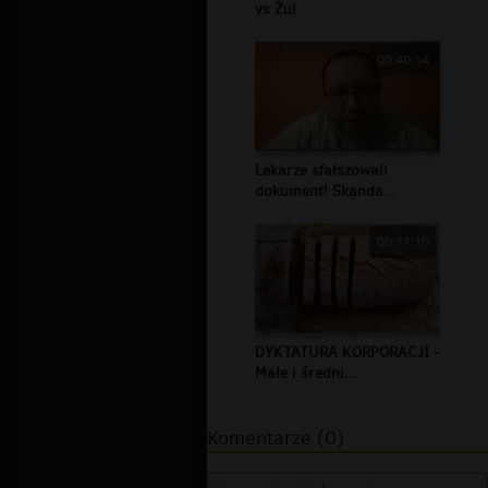
vs Żul
00:40:14
Lekarze sfałszowali
dokument! Skanda...
00:11:10
DYKTATURA KORPORACJI -
Małe i średni...
Komentarze (0)