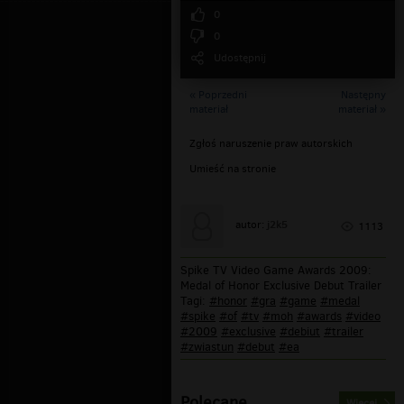
0
0
Udostępnij
« Poprzedni
Następny
materiał
materiał »
Zgłoś naruszenie praw autorskich
Umieść na stronie
j2k5
autor:
1113
Spike TV Video Game Awards 2009:
Medal of Honor Exclusive Debut Trailer
Tagi:
#honor
#gra
#game
#medal
#spike
#of
#tv
#moh
#awards
#video
#2009
#exclusive
#debiut
#trailer
#zwiastun
#debut
#ea
Polecane
Więcej