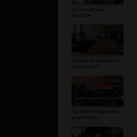
Jak nie podrywać
dziołchów
01:17:15
Interwencja społeczna w
Kuratorium O...
00:26:45
Czy FIRMA policja łamie
prawa człowi...
00:04:12