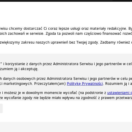
wisu chcemy dostarczać Ci coraz lepsze usługi oraz materiały redakcyjne. B
ich zachowań w serwisie. Zgoda ta pozwoli nam częściowo finansować rozwó
 zwiększymy zakresu naszych uprawnień bez Twojej zgody. Zadbamy również
 i korzystanie z danych przez Administratora Serwisu i jego partnerów w ce
ozumiem ją i akceptuję.
h danych osobowych przez Administratora Serwisu i jego partnerów w celu pe
ści marketingowych. Przeczytałem(am)
Politykę Prywatności
. Rozumiem ją i 
e i możesz je w dowolnym momencie wycofać (na podstronie z
ustawieniami 
, że wycofanie zgody nie będzie miało wpływu na zgodność z prawem przetwarz
ystycznych, reklamowych oraz funkcjonalnych. Dzięki nim możemy indywidualnie dost
liwość wyłączenia ich w przeglądarce, dzięki czemu nie będą zbierane żadne informa
Zapoznaj się z naszą polityką prywatności
Ok, rozumiem