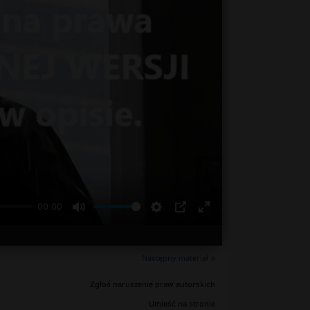
00:00
Następny materiał »
Zgłoś naruszenie praw autorskich
Umieść na stronie