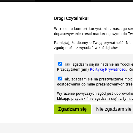
Drogi Czytelniku!
W trosce o komfort korzystania z naszego ser
dopasowywanie treści marketingowych do Two
Pamiętaj, że dbamy o Twoją prywatność. Nie
zgodę możesz wycofać w każdej chwili.
Tak, zgadzam się na nadanie mi "cookie"
Przeczytałem(am)
Politykę Prywatności
. R
Tak, zgadzam się na przetwarzanie moic
dostosowania do mnie prezentowanych tre
Wyrażenie powyższych zgód jest dobrowoln
klikając przycisk "nie zgadzam się", z tym
Nasza strona internetowa używa plików cookies (tzw. ciasteczka) w celach stat
wycofaniem.
moż
Zgadzam się
Nie zgadzam się