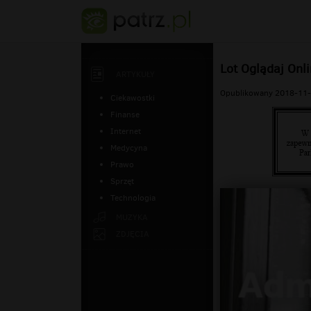
Lot Oglądaj Onl
ARTYKUŁY
Opublikowany 2018-11-
Ciekawostki
Finanse
Internet
Medycyna
Prawo
Sprzęt
Technologia
MUZYKA
ZDJĘCIA