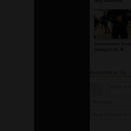
twój samochód...
00
Zamaskowani Band
(policja?) VS. W...
Komentarze (0)