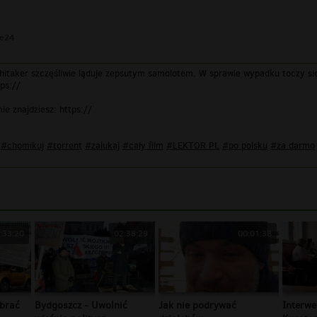
le24
Whitaker szczęśliwie ląduje zepsutym samolotem. W sprawie wypadku toczy si
tps://
mie znajdziesz: https://
#chomikuj
#torrent
#zalukaj
#cały film
#LEKTOR PL
#po polsku
#za darmo
:33:20
02:38:29
00:01:38
brać
Bydgoszcz - Uwolnić
Jak nie podrywać
Interwe