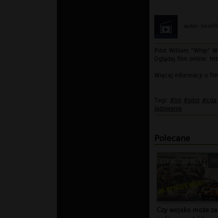
bestfi
autor:
Pilot William "Whip" 
Oglądaj film online: ht
Więcej informacji o fil
Tagi:
#lot
#pilot
#cda
lądowanie
Polecane
00
Czy wojsko może za