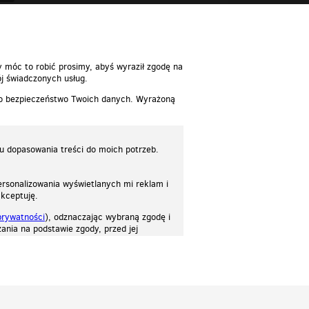
y móc to robić prosimy, abyś wyraził zgodę na
j świadczonych usług.
 o bezpieczeństwo Twoich danych. Wyrażoną
lu dopasowania treści do moich potrzeb.
rsonalizowania wyświetlanych mi reklam i
akceptuję.
prywatności
), odznaczając wybraną zgodę i
ania na podstawie zgody, przed jej
osować stronę do twoich potrzeb. Każdy może zaakceptować pliki cookies albo ma
cje.