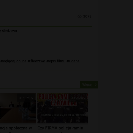
3078
ę śledztwo.
#oglądaj online
#śledztwo
#opis filmu
#udane
Więcej
01:17:15
00:26:45
ncja społeczna w
Czy FIRMA policja łamie