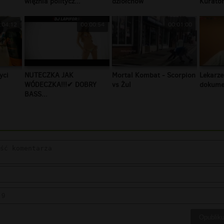
więźnia politycz...
dziołchów
Kurator
:04:12
00:00:54
00:01:00
yci
NUTECZKA JAK
Mortal Kombat - Scorpion
Lekarze
WÓDECZKA!!!✔ DOBRY
vs Żul
dokumen
BASS...