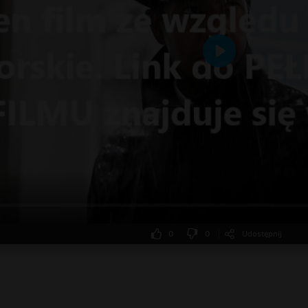
Odtwarzaj
0
0
Udostępnij