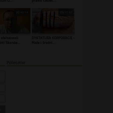
ium O...
prawa człowi...
00:40:14
00:11:10
 sfałszowali
DYKTATURA KORPORACJI -
t! Skanda...
Małe i średni...
Polecane