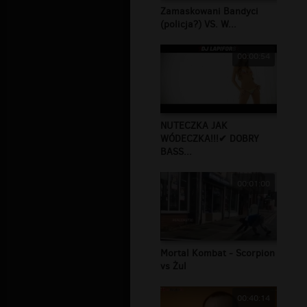
Zamaskowani Bandyci
(policja?) VS. W...
00:00:54
NUTECZKA JAK
WÓDECZKA!!!✔ DOBRY
BASS...
00:01:00
Mortal Kombat - Scorpion
vs Żul
00:40:14