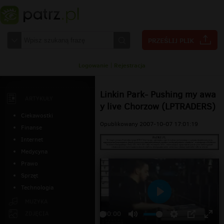
Logowanie
|
Rejestracja
Linkin Park- Pushing my awa
ARTYKUŁY
y live Chorzow (LPTRADERS)
Ciekawostki
Opublikowany 2007-10-07 17:01:19
Finanse
Internet
Medycyna
Prawo
Sprzęt
Technologia
Odtwarzaj
MUZYKA
ZDJĘCIA
00:00