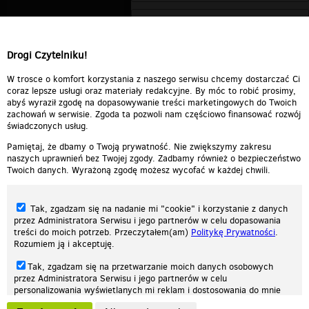
Drogi Czytelniku!
W trosce o komfort korzystania z naszego serwisu chcemy dostarczać Ci
coraz lepsze usługi oraz materiały redakcyjne. By móc to robić prosimy,
abyś wyraził zgodę na dopasowywanie treści marketingowych do Twoich
zachowań w serwisie. Zgoda ta pozwoli nam częściowo finansować rozwój
świadczonych usług.
Pamiętaj, że dbamy o Twoją prywatność. Nie zwiększymy zakresu
naszych uprawnień bez Twojej zgody. Zadbamy również o bezpieczeństwo
Twoich danych. Wyrażoną zgodę możesz wycofać w każdej chwili.
Tak, zgadzam się na nadanie mi "cookie" i korzystanie z danych
przez Administratora Serwisu i jego partnerów w celu dopasowania
treści do moich potrzeb. Przeczytałem(am)
Politykę Prywatności
.
Rozumiem ją i akceptuję.
Nasza strona internetowa używa plików cookies (tzw. ciasteczka) w celach
Tak, zgadzam się na przetwarzanie moich danych osobowych
statystycznych, reklamowych oraz funkcjonalnych. Dzięki nim możemy
przez Administratora Serwisu i jego partnerów w celu
indywidualnie dostosować stronę do twoich potrzeb. Każdy może zaakceptować
personalizowania wyświetlanych mi reklam i dostosowania do mnie
pliki cookies albo ma możliwość wyłączenia ich w przeglądarce, dzięki czemu nie
prezentowanych treści marketingowych. Przeczytałem(am)
Politykę
będą zbierane żadne informacje.