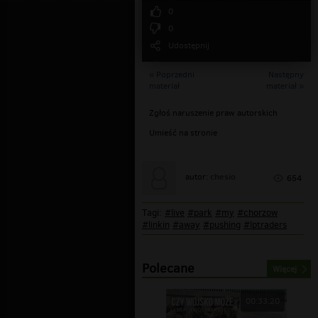
0
0
Udostępnij
« Poprzedni
Następny
materiał
materiał »
Zgłoś naruszenie praw autorskich
Umieść na stronie
chesio
autor:
654
Tagi:
#live
#park
#my
#chorzow
#linkin
#away
#pushing
#lptraders
Polecane
Więcej
00:33:20