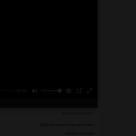
00:00
Następny materiał »
Zgłoś naruszenie praw autorskich
Umieść na stronie