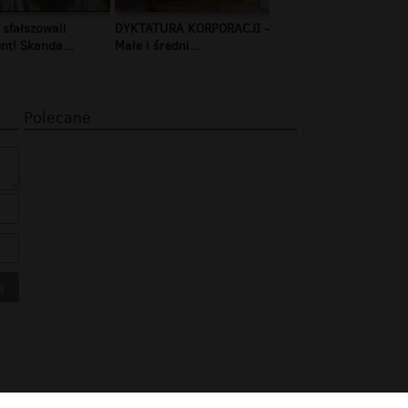
 sfałszowali
DYKTATURA KORPORACJI -
t! Skanda...
Małe i średni...
Polecane
reść