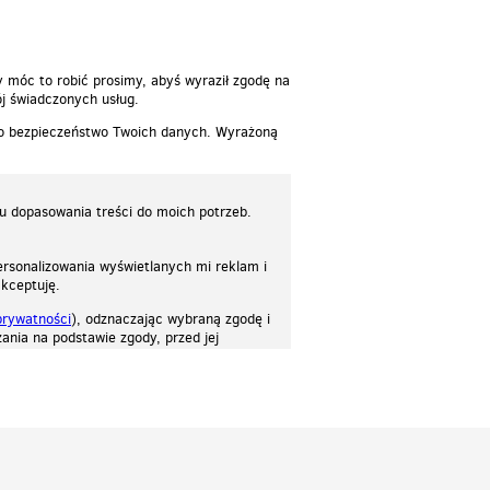
y móc to robić prosimy, abyś wyraził zgodę na
j świadczonych usług.
 o bezpieczeństwo Twoich danych. Wyrażoną
lu dopasowania treści do moich potrzeb.
rsonalizowania wyświetlanych mi reklam i
akceptuję.
prywatności
), odznaczając wybraną zgodę i
ania na podstawie zgody, przed jej
osować stronę do twoich potrzeb. Każdy może zaakceptować pliki cookies albo ma
cje.