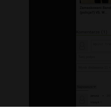
Zamaskowani Band
(policja?) VS. W...
Komentarze (1)
janusz
▪
20
klasyk !
Odpowiedz