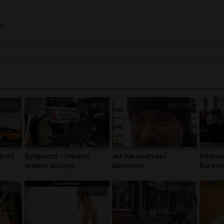
im
:33:20
02:38:29
00:01:38
brać
Bydgoszcz - Uwolnić
Jak nie podrywać
Interwe
więźnia politycz...
dziołchów
Kurator
:04:12
00:00:54
00:01:00