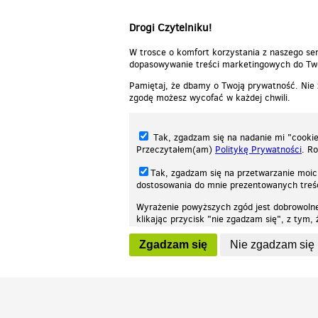
Drogi Czytelniku!
W trosce o komfort korzystania z naszego ser
dopasowywanie treści marketingowych do Two
Pamiętaj, że dbamy o Twoją prywatność. Nie
zgodę możesz wycofać w każdej chwili.
Tak, zgadzam się na nadanie mi "cookie"
Przeczytałem(am)
Politykę Prywatności
. R
Tak, zgadzam się na przetwarzanie moic
dostosowania do mnie prezentowanych tre
Wyrażenie powyższych zgód jest dobrowoln
klikając przycisk "nie zgadzam się", z tym
Nasza strona internetowa używa plików cookies (tzw. ciasteczka) w celach stat
wycofaniem.
moż
Zgadzam się
Nie zgadzam się