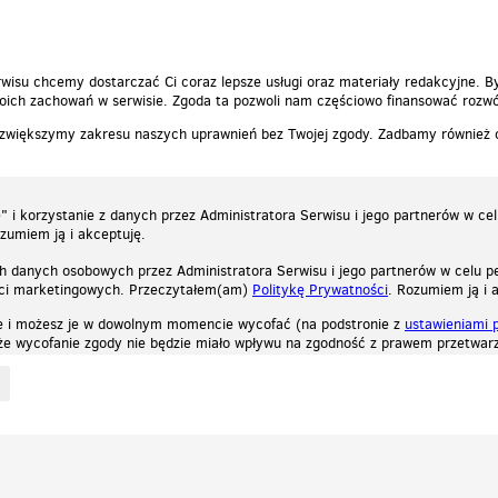
wisu chcemy dostarczać Ci coraz lepsze usługi oraz materiały redakcyjne. B
ich zachowań w serwisie. Zgoda ta pozwoli nam częściowo finansować rozwó
 zwiększymy zakresu naszych uprawnień bez Twojej zgody. Zadbamy również
 i korzystanie z danych przez Administratora Serwisu i jego partnerów w ce
ozumiem ją i akceptuję.
h danych osobowych przez Administratora Serwisu i jego partnerów w celu pe
ści marketingowych. Przeczytałem(am)
Politykę Prywatności
. Rozumiem ją i 
e i możesz je w dowolnym momencie wycofać (na podstronie z
ustawieniami 
, że wycofanie zgody nie będzie miało wpływu na zgodność z prawem przetwarz
ystycznych, reklamowych oraz funkcjonalnych. Dzięki nim możemy indywidualnie dost
liwość wyłączenia ich w przeglądarce, dzięki czemu nie będą zbierane żadne informa
Zapoznaj się z naszą polityką prywatności
Ok, rozumiem