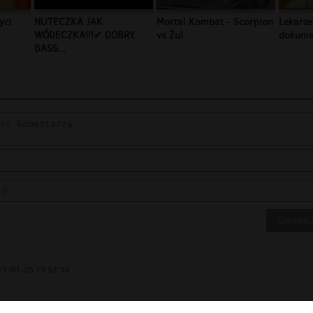
yci
NUTECZKA JAK
Mortal Kombat - Scorpion
Lekarze
WÓDECZKA!!!✔ DOBRY
vs Żul
dokumen
BASS...
15-01-25 19:53:34
0
0
Zgłoś t