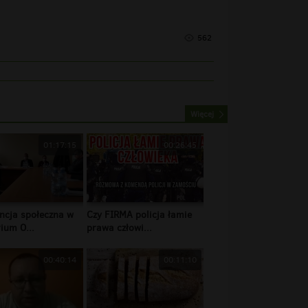
562
Więcej
01:17:15
00:26:45
ncja społeczna w
Czy FIRMA policja łamie
ium O...
prawa człowi...
00:40:14
00:11:10