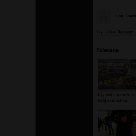
autor: Anon
Tagi:
#film
#krecimy
Polecane
00
Czy wojsko może za
twój samochód...
00