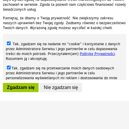
zachowań w serwisie. Zgoda ta pozwoli nam częściowo finansować rozwój
świadczonych usług.
Pamiętaj, że dbamy o Twoją prywatność. Nie zwiększymy zakresu
naszych uprawnień bez Twojej zgody. Zadbamy również o bezpieczeństwo
Twoich danych. Wyrażoną zgodę możesz wycofać w każdej chwili.
Tak, zgadzam się na nadanie mi "cookie" i korzystanie z danych
przez Administratora Serwisu i jego partnerów w celu dopasowania
treści do moich potrzeb. Przeczytałem(am)
Politykę Prywatności
.
Rozumiem ją i akceptuję.
Nasza strona internetowa używa plików cookies (tzw. ciasteczka) w celach
Tak, zgadzam się na przetwarzanie moich danych osobowych
statystycznych, reklamowych oraz funkcjonalnych. Dzięki nim możemy
przez Administratora Serwisu i jego partnerów w celu
indywidualnie dostosować stronę do twoich potrzeb. Każdy może zaakceptować
personalizowania wyświetlanych mi reklam i dostosowania do mnie
pliki cookies albo ma możliwość wyłączenia ich w przeglądarce, dzięki czemu nie
prezentowanych treści marketingowych. Przeczytałem(am)
Politykę
będą zbierane żadne informacje.
Zgadzam się
Nie zgadzam się
Prywatności
. Rozumiem ją i akceptuję.
Zapoznaj się z naszą polityką prywatności
Ok, rozumiem
Wyrażenie powyższych zgód jest dobrowolne i możesz je w dowolnym
momencie wycofać (na podstronie z
ustawieniami prywatności
),
odznaczając wybraną zgodę i klikając przycisk "nie zgadzam się", z
tym, że wycofanie zgody nie będzie miało wpływu na zgodność z
prawem przetwarzania na podstawie zgody, przed jej wycofaniem.