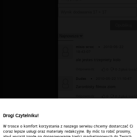
misio wroc
▪
2010-05-22
18:43:07
ale jestes trzepniety kolo
Odpowiedz
0
0
Zgłoś treść
Dudas
▪
2010-05-22 11:10:47
Zaronbisty filmox ziom
Odpowiedz
0
0
Zgłoś treść
kontento
▪
2008-06-26 00:32:34
JA też chodziłem do SP33!!!
Drogi Czytelniku!
Odpowiedz
0
0
Zgłoś treść
W trosce o komfort korzystania z naszego serwisu chcemy dostarczać Ci
coraz lepsze usługi oraz materiały redakcyjne. By móc to robić prosimy,
abyś wyraził zgodę na dopasowywanie treści marketingowych do Twoich