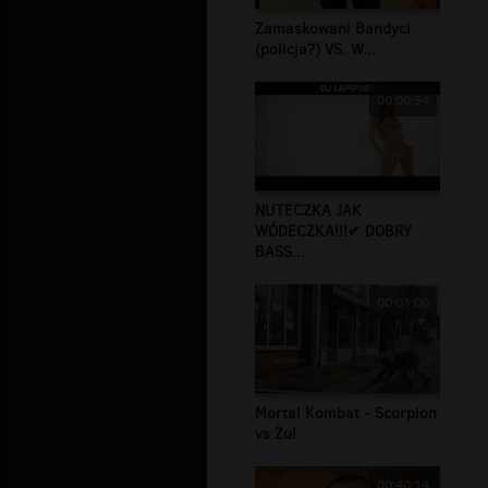
Zamaskowani Bandyci
(policja?) VS. W...
00:00:54
NUTECZKA JAK
WÓDECZKA!!!✔ DOBRY
BASS...
00:01:00
Mortal Kombat - Scorpion
vs Żul
00:40:14