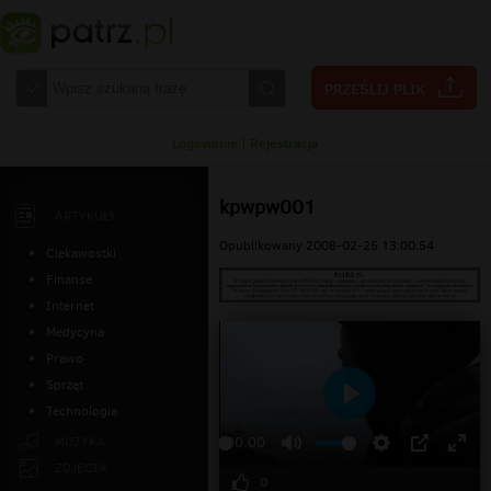
Logowanie
|
Rejestracja
kpwpw001
ARTYKUŁY
Opublikowany 2008-02-25 13:00:54
Ciekawostki
Finanse
Internet
Medycyna
Prawo
Sprzęt
Technologia
Odtwarzaj
MUZYKA
00:00
ZDJĘCIA
0