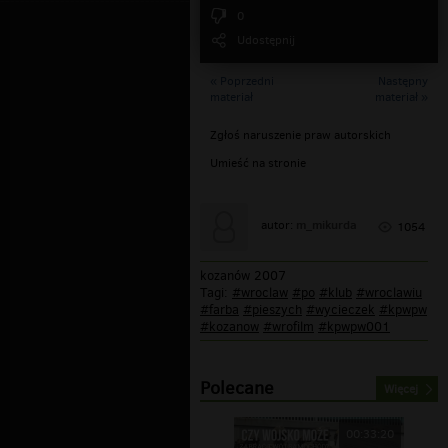
0
Udostępnij
« Poprzedni
Następny
materiał
materiał »
Zgłoś naruszenie praw autorskich
Umieść na stronie
m_mikurda
autor:
1054
kozanów 2007
Tagi:
#wroclaw
#po
#klub
#wroclawiu
#farba
#pieszych
#wycieczek
#kpwpw
#kozanow
#wrofilm
#kpwpw001
Polecane
Więcej
00:33:20