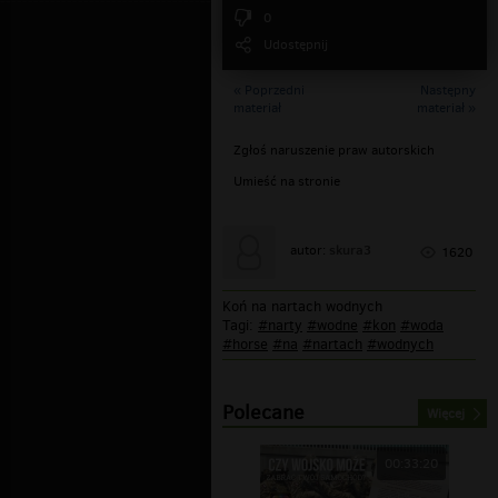
0
Udostępnij
« Poprzedni
Następny
materiał
materiał »
Zgłoś naruszenie praw autorskich
Umieść na stronie
skura3
autor:
1620
Koń na nartach wodnych
Tagi:
#narty
#wodne
#kon
#woda
#horse
#na
#nartach
#wodnych
Polecane
Więcej
00:33:20