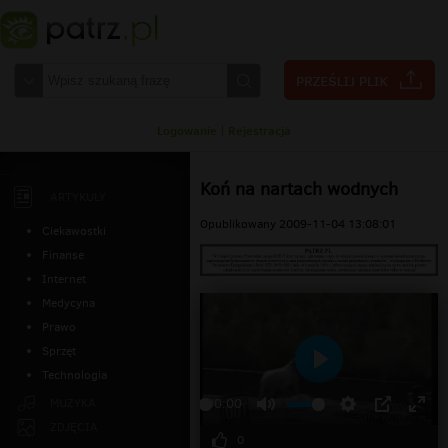
Logowanie
|
Rejestracja
Koń na nartach wodnych
ARTYKUŁY
Opublikowany 2009-11-04 13:08:01
Ciekawostki
Finanse
Internet
Medycyna
Prawo
Sprzęt
Technologia
Odtwarzaj
MUZYKA
00:00
ZDJĘCIA
0