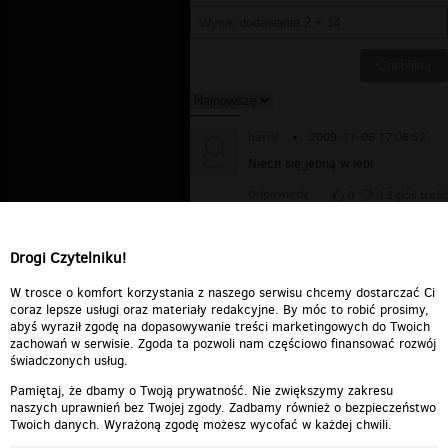
harril
▪
2009-11-05 17:06:52
Niech się jebną w łeb!
Odpowiedz
0
0
Zgłoś treść
typek
▪
2009-11-05 13:47:58
wtf???
Drogi Czytelniku!
Odpowiedz
0
0
Zgłoś treść
W trosce o komfort korzystania z naszego serwisu chcemy dostarczać Ci
coraz lepsze usługi oraz materiały redakcyjne. By móc to robić prosimy,
abyś wyraził zgodę na dopasowywanie treści marketingowych do Twoich
zachowań w serwisie. Zgoda ta pozwoli nam częściowo finansować rozwój
świadczonych usług.
Pamiętaj, że dbamy o Twoją prywatność. Nie zwiększymy zakresu
naszych uprawnień bez Twojej zgody. Zadbamy również o bezpieczeństwo
Twoich danych. Wyrażoną zgodę możesz wycofać w każdej chwili.