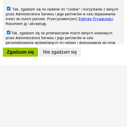
Tak, zgadzam się na nadanie mi "cookie" i korzystanie z danych
przez Administratora Serwisu i jego partnerów w celu dopasowania
treści do moich potrzeb. Przeczytałem(am)
Politykę Prywatności
.
Rozumiem ją i akceptuję.
Nasza strona internetowa używa plików cookies (tzw. ciasteczka) w celach
Tak, zgadzam się na przetwarzanie moich danych osobowych
statystycznych, reklamowych oraz funkcjonalnych. Dzięki nim możemy
przez Administratora Serwisu i jego partnerów w celu
indywidualnie dostosować stronę do twoich potrzeb. Każdy może zaakceptować
personalizowania wyświetlanych mi reklam i dostosowania do mnie
pliki cookies albo ma możliwość wyłączenia ich w przeglądarce, dzięki czemu nie
prezentowanych treści marketingowych. Przeczytałem(am)
Politykę
będą zbierane żadne informacje.
Zgadzam się
Nie zgadzam się
Prywatności
. Rozumiem ją i akceptuję.
Zapoznaj się z naszą polityką prywatności
Ok, rozumiem
Wyrażenie powyższych zgód jest dobrowolne i możesz je w dowolnym
momencie wycofać (na podstronie z
ustawieniami prywatności
),
odznaczając wybraną zgodę i klikając przycisk "nie zgadzam się", z
tym, że wycofanie zgody nie będzie miało wpływu na zgodność z
prawem przetwarzania na podstawie zgody, przed jej wycofaniem.
Patrz.pl
Strona główna
Regulamin
Polityka prywatności