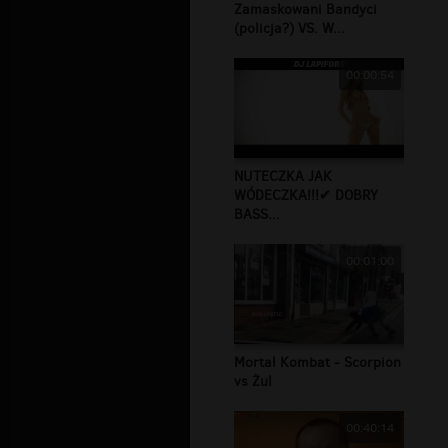
Zamaskowani Bandyci
(policja?) VS. W...
00:00:54
NUTECZKA JAK
WÓDECZKA!!!✔ DOBRY
BASS...
00:01:00
Mortal Kombat - Scorpion
vs Żul
00:40:14