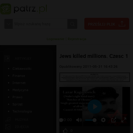
Logowanie
|
Rejestracja
Jews killed millions. Czesc 1
ARTYKUŁY
Opublikowany 2011-05-31 16:43:26
Ciekawostki
Finanse
Internet
Medycyna
Prawo
Sprzęt
Technologia
Odtwarzaj
MUZYKA
00:00
ZDJĘCIA
0