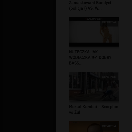
Zamaskowani Bandyci
(policja?) VS. W...
00:00:54
NUTECZKA JAK
WÓDECZKA!!!✔ DOBRY
BASS...
00:01:00
Mortal Kombat - Scorpion
vs Żul
00:40:14