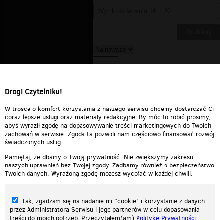
salvatore
▪
2011-06-08 05:59:11
Ja się pytam gdzie w tym czasie
byli rodzice?
Drogi Czytelniku!
Odpowiedz
0
0
Zgłoś treść
W trosce o komfort korzystania z naszego serwisu chcemy dostarczać Ci
coraz lepsze usługi oraz materiały redakcyjne. By móc to robić prosimy,
abyś wyraził zgodę na dopasowywanie treści marketingowych do Twoich
zachowań w serwisie. Zgoda ta pozwoli nam częściowo finansować rozwój
świadczonych usług.
Pamiętaj, że dbamy o Twoją prywatność. Nie zwiększymy zakresu
naszych uprawnień bez Twojej zgody. Zadbamy również o bezpieczeństwo
Twoich danych. Wyrażoną zgodę możesz wycofać w każdej chwili.
Tak, zgadzam się na nadanie mi "cookie" i korzystanie z danych
przez Administratora Serwisu i jego partnerów w celu dopasowania
treści do moich potrzeb. Przeczytałem(am)
Politykę Prywatności
.