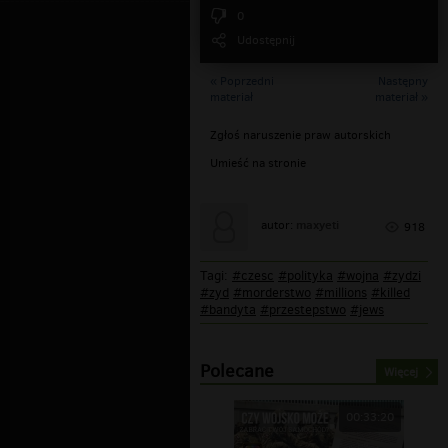
0
Udostępnij
« Poprzedni
Następny
materiał
materiał »
Zgłoś naruszenie praw autorskich
Umieść na stronie
maxyeti
autor:
918
Tagi:
#czesc
#polityka
#wojna
#zydzi
#zyd
#morderstwo
#millions
#killed
#bandyta
#przestepstwo
#jews
Polecane
Więcej
00:33:20