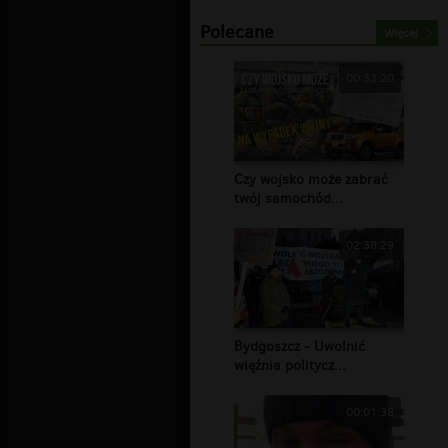
Polecane
Więcej
00:33:20
Czy wojsko może zabrać
twój samochód...
02:38:29
Bydgoszcz - Uwolnić
więźnia politycz...
00:01:38