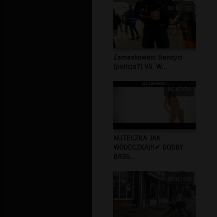
00:04:12
Zamaskowani Bandyci
(policja?) VS. W...
00:00:54
NUTECZKA JAK
WÓDECZKA!!!✔ DOBRY
BASS...
00:01:00