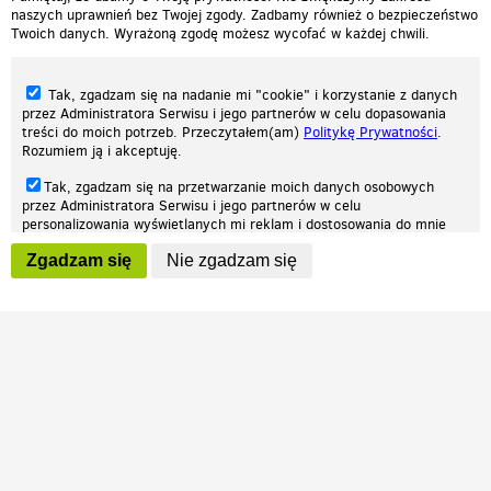
naszych uprawnień bez Twojej zgody. Zadbamy również o bezpieczeństwo
Twoich danych. Wyrażoną zgodę możesz wycofać w każdej chwili.
Tak, zgadzam się na nadanie mi "cookie" i korzystanie z danych
przez Administratora Serwisu i jego partnerów w celu dopasowania
treści do moich potrzeb. Przeczytałem(am)
Politykę Prywatności
.
Rozumiem ją i akceptuję.
Nasza strona internetowa używa plików cookies (tzw. ciasteczka) w celach
Tak, zgadzam się na przetwarzanie moich danych osobowych
statystycznych, reklamowych oraz funkcjonalnych. Dzięki nim możemy
przez Administratora Serwisu i jego partnerów w celu
indywidualnie dostosować stronę do twoich potrzeb. Każdy może zaakceptować
personalizowania wyświetlanych mi reklam i dostosowania do mnie
pliki cookies albo ma możliwość wyłączenia ich w przeglądarce, dzięki czemu nie
prezentowanych treści marketingowych. Przeczytałem(am)
Politykę
będą zbierane żadne informacje.
Zgadzam się
Nie zgadzam się
Prywatności
. Rozumiem ją i akceptuję.
Zapoznaj się z naszą polityką prywatności
Ok, rozumiem
Wyrażenie powyższych zgód jest dobrowolne i możesz je w dowolnym
momencie wycofać (na podstronie z
ustawieniami prywatności
),
odznaczając wybraną zgodę i klikając przycisk "nie zgadzam się", z
tym, że wycofanie zgody nie będzie miało wpływu na zgodność z
prawem przetwarzania na podstawie zgody, przed jej wycofaniem.
Patrz.pl