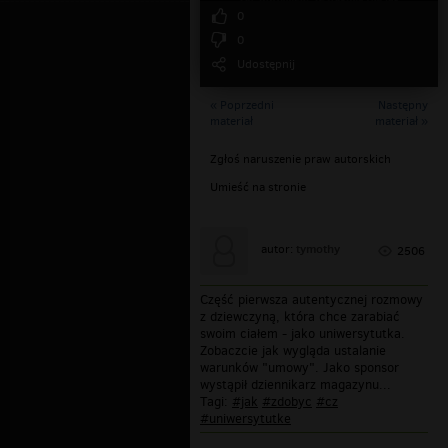
0
0
Udostępnij
« Poprzedni
Następny
materiał
materiał »
Zgłoś naruszenie praw autorskich
Umieść na stronie
tymothy
autor:
2506
Część pierwsza autentycznej rozmowy
z dziewczyną, która chce zarabiać
swoim ciałem - jako uniwersytutka.
Zobaczcie jak wygląda ustalanie
warunków "umowy". Jako sponsor
wystąpił dziennikarz magazynu...
Tagi:
#jak
#zdobyc
#cz
#uniwersytutke