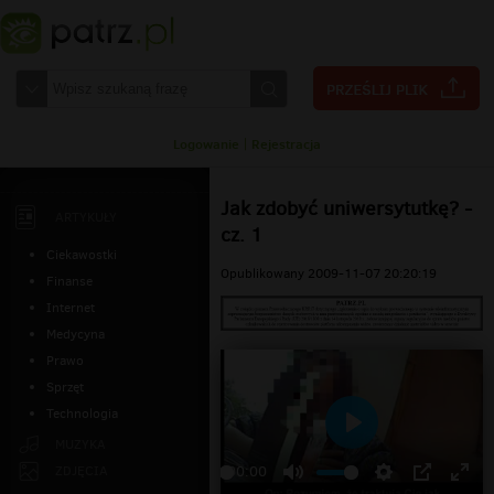
Logowanie
|
Rejestracja
Jak zdobyć uniwersytutkę? -
ARTYKUŁY
cz. 1
Ciekawostki
Opublikowany 2009-11-07 20:20:19
Finanse
Internet
Medycyna
Prawo
Sprzęt
Technologia
Odtwarzaj
MUZYKA
ZDJĘCIA
00:00