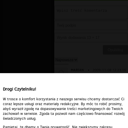
MARIAN
▪
2009-11-08 12:23:15
Skrzywiona psychika, Pewnie
tatuś się zbyt intensywnie w
dzieciństwie zajmował !
Drogi Czytelniku!
Odpowiedz
0
0
Zgłoś treść
W trosce o komfort korzystania z naszego serwisu chcemy dostarczać Ci
coraz lepsze usługi oraz materiały redakcyjne. By móc to robić prosimy,
abyś wyraził zgodę na dopasowywanie treści marketingowych do Twoich
zachowań w serwisie. Zgoda ta pozwoli nam częściowo finansować rozwój
świadczonych usług.
Pamiętaj, że dbamy o Twoją prywatność. Nie zwiększymy zakresu