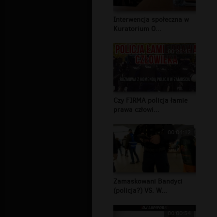
Interwencja społeczna w
Kuratorium O...
00:26:45
Czy FIRMA policja łamie
prawa człowi...
00:04:12
Zamaskowani Bandyci
(policja?) VS. W...
00:00:54