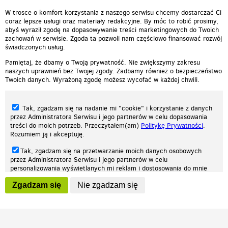
W trosce o komfort korzystania z naszego serwisu chcemy dostarczać Ci
coraz lepsze usługi oraz materiały redakcyjne. By móc to robić prosimy,
abyś wyraził zgodę na dopasowywanie treści marketingowych do Twoich
zachowań w serwisie. Zgoda ta pozwoli nam częściowo finansować rozwój
świadczonych usług.
Pamiętaj, że dbamy o Twoją prywatność. Nie zwiększymy zakresu
naszych uprawnień bez Twojej zgody. Zadbamy również o bezpieczeństwo
Twoich danych. Wyrażoną zgodę możesz wycofać w każdej chwili.
Tak, zgadzam się na nadanie mi "cookie" i korzystanie z danych
przez Administratora Serwisu i jego partnerów w celu dopasowania
treści do moich potrzeb. Przeczytałem(am)
Politykę Prywatności
.
Rozumiem ją i akceptuję.
Nasza strona internetowa używa plików cookies (tzw. ciasteczka) w celach
Tak, zgadzam się na przetwarzanie moich danych osobowych
statystycznych, reklamowych oraz funkcjonalnych. Dzięki nim możemy
przez Administratora Serwisu i jego partnerów w celu
indywidualnie dostosować stronę do twoich potrzeb. Każdy może zaakceptować
personalizowania wyświetlanych mi reklam i dostosowania do mnie
pliki cookies albo ma możliwość wyłączenia ich w przeglądarce, dzięki czemu nie
prezentowanych treści marketingowych. Przeczytałem(am)
Politykę
będą zbierane żadne informacje.
Zgadzam się
Nie zgadzam się
Prywatności
. Rozumiem ją i akceptuję.
Zapoznaj się z naszą polityką prywatności
Ok, rozumiem
Wyrażenie powyższych zgód jest dobrowolne i możesz je w dowolnym
momencie wycofać (na podstronie z
ustawieniami prywatności
),
odznaczając wybraną zgodę i klikając przycisk "nie zgadzam się", z
tym, że wycofanie zgody nie będzie miało wpływu na zgodność z