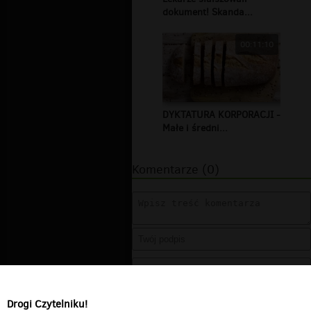
dokument! Skanda...
00:11:10
DYKTATURA KORPORACJI -
Małe i średni...
Komentarze (0)
Drogi Czytelniku!