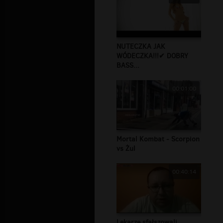
NUTECZKA JAK
WÓDECZKA!!!✔ DOBRY
BASS...
00:01:00
Mortal Kombat - Scorpion
vs Żul
00:40:14
Lekarze sfałszowali