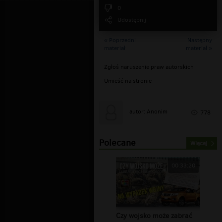
0
Udostępnij
« Poprzedni
Następny
materiał
materiał »
Zgłoś naruszenie praw autorskich
Umieść na stronie
autor: Anonim
778
Polecane
Więcej
00:33:20
Czy wojsko może zabrać