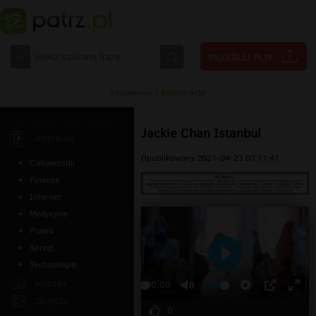
Logowanie
|
Rejestracja
Jackie Chan Istanbul
ARTYKUŁY
Opublikowany 2021-04-23 07:11:41
Ciekawostki
Finanse
Internet
Medycyna
Prawo
Sprzęt
Technologia
Odtwarzaj
MUZYKA
00:00
ZDJĘCIA
0