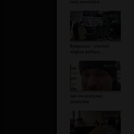
twój samochód...
02:38:29
Bydgoszcz - Uwolnić
więźnia politycz...
00:01:38
Jak nie podrywać
dziołchów
01:17:15