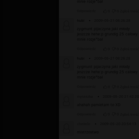
mnie rozje*bał
Odpowiedz
0
0
Zgłoś treść
hubi
▪
2009-05-21 08:26:28
zygmunt pijaczyna jaki młody
jeszcze hehe:p grundig 25 calowy
mnie rozje*bał
Odpowiedz
0
0
Zgłoś treść
hubi
▪
2009-05-21 08:26:28
zygmunt pijaczyna jaki młody
jeszcze hehe:p grundig 25 calowy
mnie rozje*bał
Odpowiedz
0
0
Zgłoś treść
myssszka
▪
2009-05-20 21:42:20
ahahah pamietam to XD
Odpowiedz
0
0
Zgłoś treść
chmielo
▪
2009-05-20 20:54:13
mistrzostwo