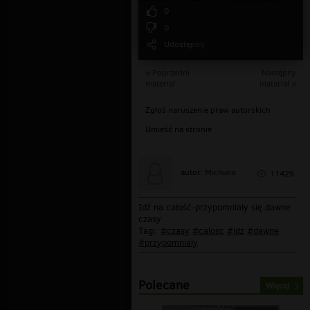
0
0
Udostępnij
« Poprzedni
Następny
materiał
materiał »
Zgłoś naruszenie praw autorskich
Umieść na stronie
Michura
autor:
11429
Idź na całość-przypomniały się dawne
czasy
Tagi:
#czasy
#calosc
#idz
#dawne
#przypomnialy
Polecane
Więcej