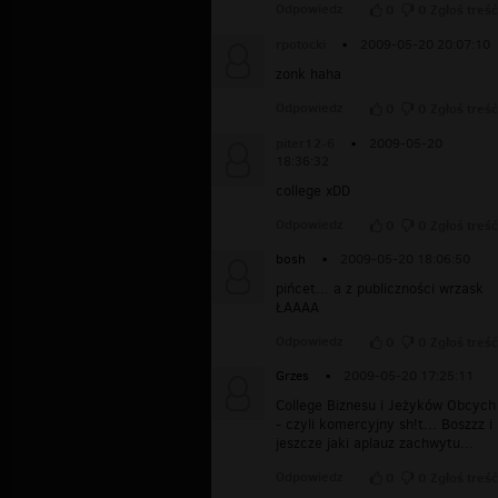
Odpowiedz
0
0
Zgłoś treść
rpotocki
▪
2009-05-20 20:07:10
zonk haha
Odpowiedz
0
0
Zgłoś treść
piter12-6
▪
2009-05-20
18:36:32
college xDD
Odpowiedz
0
0
Zgłoś treść
bosh
▪
2009-05-20 18:06:50
pińcet... a z publiczności wrzask
ŁAAAA
Odpowiedz
0
0
Zgłoś treść
Grzes
▪
2009-05-20 17:25:11
College Biznesu i Jeżyków Obcych
- czyli komercyjny sh!t... Boszzz i
jeszcze jaki aplauz zachwytu...
Odpowiedz
0
0
Zgłoś treść