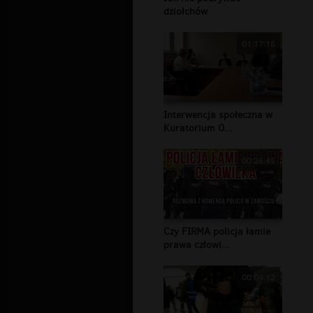
dziołchów
01:17:15
Interwencja społeczna w
Kuratorium O...
00:26:45
Czy FIRMA policja łamie
prawa człowi...
00:04:12