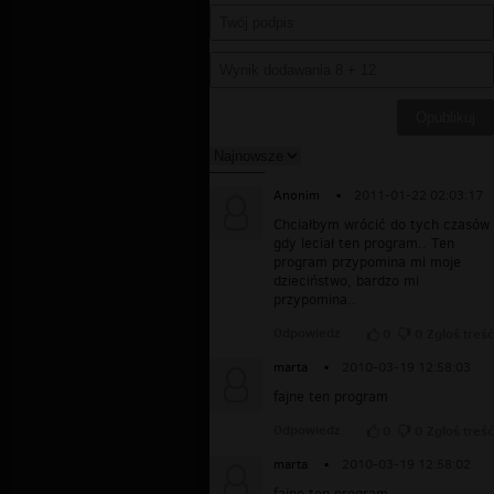
Anonim
▪
2011-01-22 02:03:17
Chciałbym wrócić do tych czasów
gdy leciał ten program.. Ten
program przypomina mi moje
dzieciństwo, bardzo mi
przypomina..
Odpowiedz
0
0
Zgłoś treść
marta
▪
2010-03-19 12:58:03
fajne ten program
Odpowiedz
0
0
Zgłoś treść
marta
▪
2010-03-19 12:58:02
fajne ten program