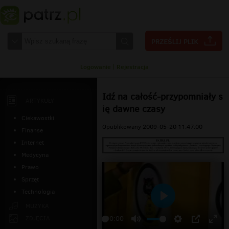
Logowanie
|
Rejestracja
Idź na całość-przypomniały s
ARTYKUŁY
ię dawne czasy
Ciekawostki
Opublikowany 2009-05-20 11:47:00
Finanse
Internet
Medycyna
Prawo
Sprzęt
Technologia
Odtwarzaj
MUZYKA
ZDJĘCIA
00:00