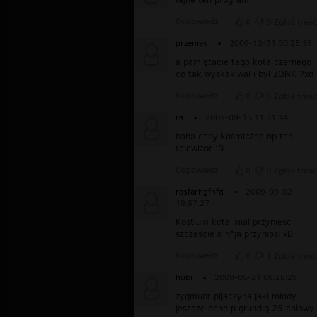
Odpowiedz
0
0
Zgłoś treść
przemek
▪
2009-12-31 00:25:15
a pamiętacie tego kota czarnego
co tak wyskakiwał i był ZONK ?xd
Odpowiedz
0
0
Zgłoś treść
ra
▪
2009-09-15 11:31:14
haha ceny kosmiczne np ten
telewizor :D
Odpowiedz
0
0
Zgłoś treść
rasfarhgfhfd
▪
2009-09-02
19:57:27
Kostium kota mial przyniesc
szczescie a h*ja przyniosl xD
Odpowiedz
0
1
Zgłoś treść
hubi
▪
2009-05-21 08:26:29
zygmunt pijaczyna jaki młody
jeszcze hehe:p grundig 25 calowy