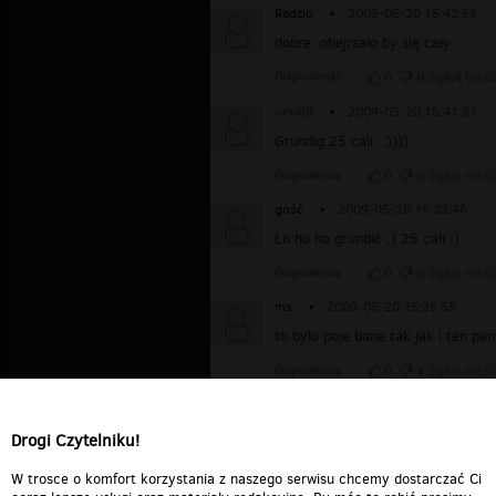
Radzio
▪
2009-05-20 15:42:58
dobre, obejrzało by się cały
Odpowiedz
0
0
Zgłoś treść
neo88
▪
2009-05-20 15:41:31
Grundig 25 cali. :))))
Odpowiedz
0
0
Zgłoś treść
gość
▪
2009-05-20 15:33:46
Ło ho ho grundic ;) 25 cali ;)
Odpowiedz
0
0
Zgłoś treść
ms
▪
2009-05-20 15:25:55
to bylo poje bane tak jak i ten pan
Odpowiedz
0
1
Zgłoś treść
asdsdd
▪
2009-05-20 15:10:43
to był genialny teleturniej :)
Drogi Czytelniku!
Odpowiedz
0
0
Zgłoś treść
W trosce o komfort korzystania z naszego serwisu chcemy dostarczać Ci