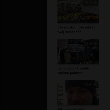
00:33:20
Czy wojsko może zabrać
twój samochód...
02:38:29
Bydgoszcz - Uwolnić
więźnia politycz...
00:01:38
Jak nie podrywać