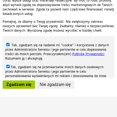
coraz lepsze usługi oraz materiały redakcyjne. By móc to robić prosimy,
abyś wyraził zgodę na dopasowywanie treści marketingowych do Twoich
zachowań w serwisie. Zgoda ta pozwoli nam częściowo finansować rozwój
świadczonych usług.
Pamiętaj, że dbamy o Twoją prywatność. Nie zwiększymy zakresu
naszych uprawnień bez Twojej zgody. Zadbamy również o bezpieczeństwo
Twoich danych. Wyrażoną zgodę możesz wycofać w każdej chwili.
Tak, zgadzam się na nadanie mi "cookie" i korzystanie z danych
przez Administratora Serwisu i jego partnerów w celu dopasowania
treści do moich potrzeb. Przeczytałem(am)
Politykę Prywatności
.
Rozumiem ją i akceptuję.
Nasza strona internetowa używa plików cookies (tzw. ciasteczka) w celach
Tak, zgadzam się na przetwarzanie moich danych osobowych
statystycznych, reklamowych oraz funkcjonalnych. Dzięki nim możemy
przez Administratora Serwisu i jego partnerów w celu
indywidualnie dostosować stronę do twoich potrzeb. Każdy może zaakceptować
personalizowania wyświetlanych mi reklam i dostosowania do mnie
pliki cookies albo ma możliwość wyłączenia ich w przeglądarce, dzięki czemu nie
prezentowanych treści marketingowych. Przeczytałem(am)
Politykę
będą zbierane żadne informacje.
Zgadzam się
Nie zgadzam się
Prywatności
. Rozumiem ją i akceptuję.
Zapoznaj się z naszą polityką prywatności
Ok, rozumiem
Wyrażenie powyższych zgód jest dobrowolne i możesz je w dowolnym
momencie wycofać (na podstronie z
ustawieniami prywatności
),
odznaczając wybraną zgodę i klikając przycisk "nie zgadzam się", z
tym, że wycofanie zgody nie będzie miało wpływu na zgodność z
prawem przetwarzania na podstawie zgody, przed jej wycofaniem.