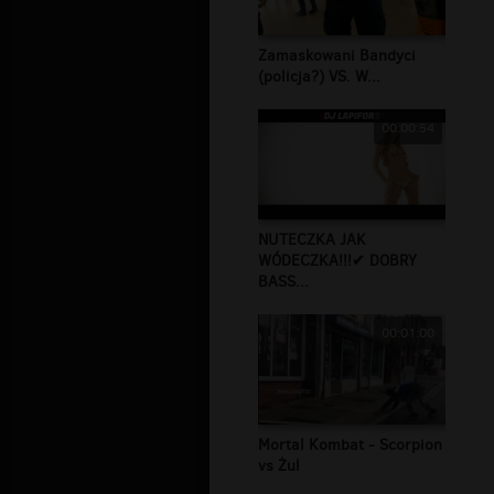
Zamaskowani Bandyci
(policja?) VS. W...
00:00:54
NUTECZKA JAK
WÓDECZKA!!!✔ DOBRY
BASS...
00:01:00
Mortal Kombat - Scorpion
vs Żul