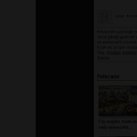
autor: Anon
Amatorom czystego non
takiej jakiejś godzin
na postaciach z komik
kryje się za tym stras
Tagi:
#polska
#andrze
#gvme
Polecane
00
Czy wojsko może za
twój samochód...