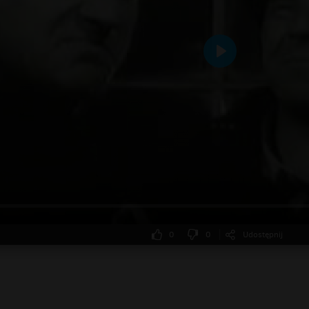
Odtwarzaj
0
0
Udostępnij