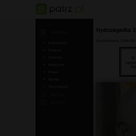
Hydrozagadka 3
ARTYKUŁY
Opublikowany 2009-05-
Ciekawostki
Finanse
Internet
Medycyna
Prawo
Sprzęt
Technologia
MUZYKA
ZDJĘCIA