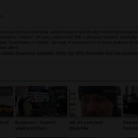
im
sensu Andrzej Kondratiuk sprezentował przed 30 laty średniometrażową kome
ie uśmiechu i relaksu". W szarą codzienność PRL-u wkracza "bohater niezwyk
sów. Postanawia on zbadać, dlaczego w warszawskich kranach podczas letnic
zliwa afera
j
#stare
#superman
#zagadka
#filmy
#pl
#film
#komedia
#old
#as
#comed
:33:20
02:38:29
00:01:38
brać
Bydgoszcz - Uwolnić
Jak nie podrywać
Interwe
więźnia politycz...
dziołchów
Kurator