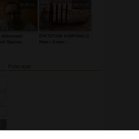
00:40:14
00:11:10
 sfałszowali
DYKTATURA KORPORACJI -
t! Skanda...
Małe i średni...
Polecane