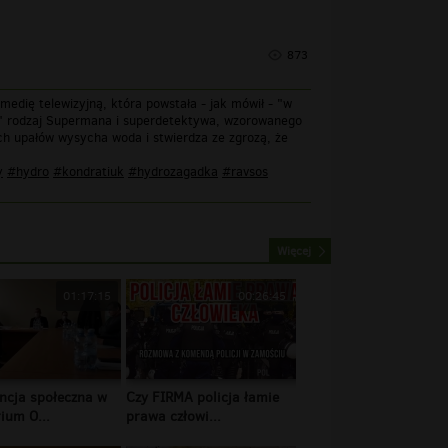
873
dię telewizyjną, która powstała - jak mówił - "w
ły" rodzaj Supermana i superdetektywa, wzorowanego
h upałów wysycha woda i stwierdza ze zgrozą, że
y
#hydro
#kondratiuk
#hydrozagadka
#ravsos
Więcej
01:17:15
00:26:45
ncja społeczna w
Czy FIRMA policja łamie
ium O...
prawa człowi...