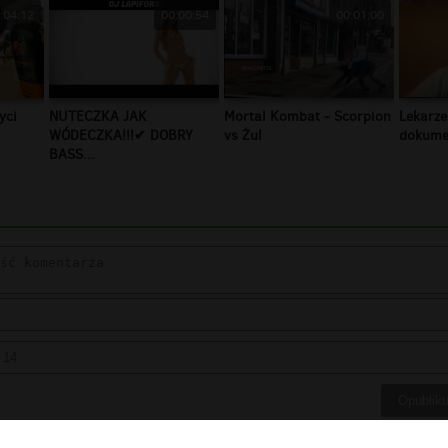
:04:12
00:00:54
00:01:00
yci
NUTECZKA JAK
Mortal Kombat - Scorpion
Lekarze
WÓDECZKA!!!✔ DOBRY
vs Żul
dokumen
BASS...