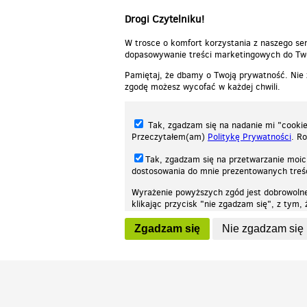
Drogi Czytelniku!
W trosce o komfort korzystania z naszego ser
dopasowywanie treści marketingowych do Two
Pamiętaj, że dbamy o Twoją prywatność. Nie
zgodę możesz wycofać w każdej chwili.
Tak, zgadzam się na nadanie mi "cookie"
Przeczytałem(am)
Politykę Prywatności
. R
Tak, zgadzam się na przetwarzanie moic
dostosowania do mnie prezentowanych tre
Wyrażenie powyższych zgód jest dobrowoln
klikając przycisk "nie zgadzam się", z tym
Nasza strona internetowa używa plików cookies (tzw. ciasteczka) w celach stat
wycofaniem.
moż
Zgadzam się
Nie zgadzam się