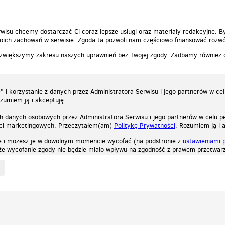
wisu chcemy dostarczać Ci coraz lepsze usługi oraz materiały redakcyjne. B
ich zachowań w serwisie. Zgoda ta pozwoli nam częściowo finansować rozwó
 zwiększymy zakresu naszych uprawnień bez Twojej zgody. Zadbamy również
 i korzystanie z danych przez Administratora Serwisu i jego partnerów w ce
ozumiem ją i akceptuję.
h danych osobowych przez Administratora Serwisu i jego partnerów w celu pe
ści marketingowych. Przeczytałem(am)
Politykę Prywatności
. Rozumiem ją i 
e i możesz je w dowolnym momencie wycofać (na podstronie z
ustawieniami 
, że wycofanie zgody nie będzie miało wpływu na zgodność z prawem przetwarz
ystycznych, reklamowych oraz funkcjonalnych. Dzięki nim możemy indywidualnie dost
liwość wyłączenia ich w przeglądarce, dzięki czemu nie będą zbierane żadne informa
Zapoznaj się z naszą polityką prywatności
Ok, rozumiem