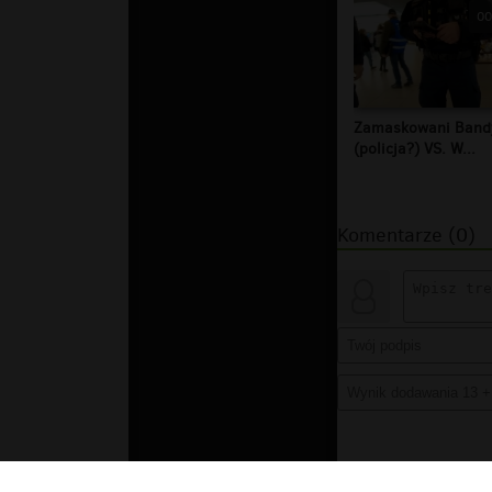
00
Zamaskowani Band
(policja?) VS. W...
Komentarze (0)