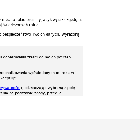
y móc to robić prosimy, abyś wyraził zgodę na
j świadczonych usług.
 o bezpieczeństwo Twoich danych. Wyrażoną
lu dopasowania treści do moich potrzeb.
rsonalizowania wyświetlanych mi reklam i
akceptuję.
prywatności
), odznaczając wybraną zgodę i
ania na podstawie zgody, przed jej
osować stronę do twoich potrzeb. Każdy może zaakceptować pliki cookies albo ma
cje.