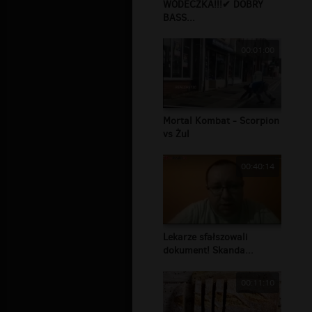
WÓDECZKA!!!✔ DOBRY
BASS...
00:01:00
Mortal Kombat - Scorpion
vs Żul
00:40:14
Lekarze sfałszowali
dokument! Skanda...
00:11:10