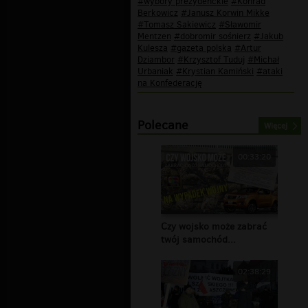
#wybory prezydenckie
#Konrad
Berkowicz
#Janusz Korwin Mikke
#Tomasz Sakiewicz
#Sławomir
Mentzen
#dobromir sośnierz
#Jakub
Kulesza
#gazeta polska
#Artur
Dziambor
#Krzysztof Tuduj
#Michał
Urbaniak
#Krystian Kamiński
#ataki
na Konfederację
Polecane
Więcej
00:33:20
Czy wojsko może zabrać
twój samochód...
02:38:29