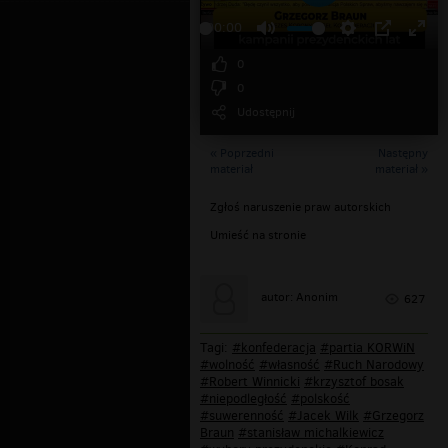
Odtwarzaj
00:00
0
0
Udostępnij
« Poprzedni
Następny
materiał
materiał »
Zgłoś naruszenie praw autorskich
Umieść na stronie
autor: Anonim
627
Tagi:
#konfederacja
#partia KORWiN
#wolność
#własność
#Ruch Narodowy
#Robert Winnicki
#krzysztof bosak
#niepodległość
#polskość
#suwerenność
#Jacek Wilk
#Grzegorz
Braun
#stanisław michalkiewicz