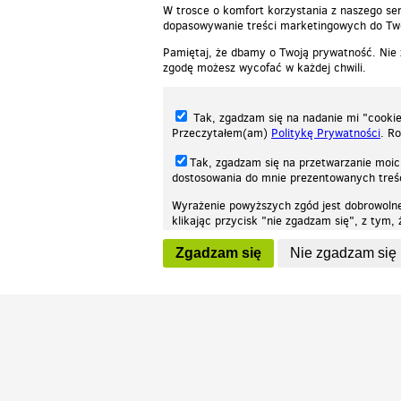
W trosce o komfort korzystania z naszego ser
dopasowywanie treści marketingowych do Two
Pamiętaj, że dbamy o Twoją prywatność. Nie
zgodę możesz wycofać w każdej chwili.
Tak, zgadzam się na nadanie mi "cookie"
Przeczytałem(am)
Politykę Prywatności
. R
Tak, zgadzam się na przetwarzanie moic
dostosowania do mnie prezentowanych tre
Wyrażenie powyższych zgód jest dobrowoln
klikając przycisk "nie zgadzam się", z tym
Nasza strona internetowa używa plików cookies (tzw. ciasteczka) w celach stat
wycofaniem.
moż
Zgadzam się
Nie zgadzam się