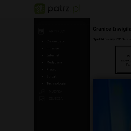
Granice Inwigila
ARTYKUŁY
Opublikowany 2013-06-
Ciekawostki
Finanse
Internet
Medycyna
Prawo
Sprzęt
Technologia
MUZYKA
ZDJĘCIA