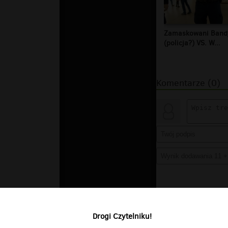
Zamaskowani Band
(policja?) VS. W...
Komentarze (0)
Drogi Czytelniku!