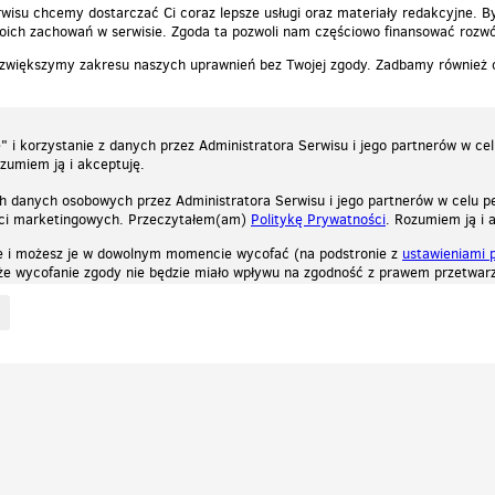
wisu chcemy dostarczać Ci coraz lepsze usługi oraz materiały redakcyjne. B
ich zachowań w serwisie. Zgoda ta pozwoli nam częściowo finansować rozwó
 zwiększymy zakresu naszych uprawnień bez Twojej zgody. Zadbamy również
 i korzystanie z danych przez Administratora Serwisu i jego partnerów w ce
ozumiem ją i akceptuję.
h danych osobowych przez Administratora Serwisu i jego partnerów w celu pe
ści marketingowych. Przeczytałem(am)
Politykę Prywatności
. Rozumiem ją i 
e i możesz je w dowolnym momencie wycofać (na podstronie z
ustawieniami 
, że wycofanie zgody nie będzie miało wpływu na zgodność z prawem przetwarz
ystycznych, reklamowych oraz funkcjonalnych. Dzięki nim możemy indywidualnie dost
liwość wyłączenia ich w przeglądarce, dzięki czemu nie będą zbierane żadne informa
Zapoznaj się z naszą polityką prywatności
Ok, rozumiem