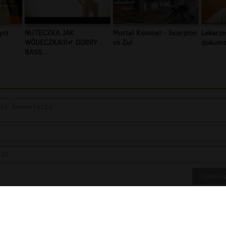
yci
NUTECZKA JAK
Mortal Kombat - Scorpion
Lekarze
WÓDECZKA!!!✔ DOBRY
vs Żul
dokumen
BASS...