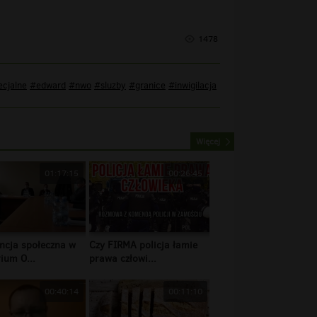
1478
ecjalne
#edward
#nwo
#sluzby
#granice
#inwigilacja
Więcej
01:17:15
00:26:45
ncja społeczna w
Czy FIRMA policja łamie
ium O...
prawa człowi...
00:40:14
00:11:10