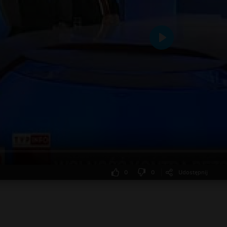
Odtwarzaj
0
0
Udostępnij