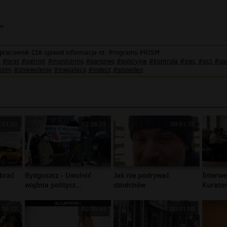
im
pracownik CIA ujawnił informacje nt. Programu PRISM.
t
#brat
#patriot
#monitoring
#panstwo
#policyjne
#kontrola
#siec
#act
#sp
ezim
#zniewolenie
#inwigilacji
#indect
#snowden
:33:20
02:38:29
00:01:38
brać
Bydgoszcz - Uwolnić
Jak nie podrywać
Interwe
więźnia politycz...
dziołchów
Kurator
:04:12
00:00:54
00:01:00