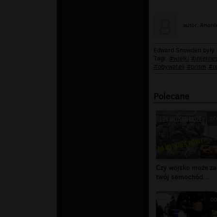
autor: Anon
Edward Snowden były 
Tagi:
#wielki
#interne
#obywateli
#prism
#r
Polecane
00
Czy wojsko może za
twój samochód...
00