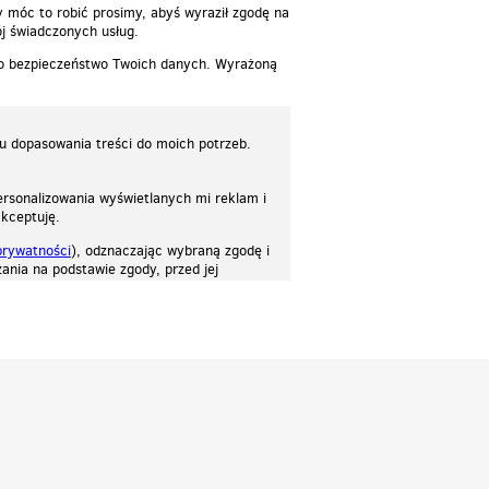
y móc to robić prosimy, abyś wyraził zgodę na
j świadczonych usług.
 o bezpieczeństwo Twoich danych. Wyrażoną
lu dopasowania treści do moich potrzeb.
rsonalizowania wyświetlanych mi reklam i
akceptuję.
prywatności
), odznaczając wybraną zgodę i
ania na podstawie zgody, przed jej
osować stronę do twoich potrzeb. Każdy może zaakceptować pliki cookies albo ma
cje.