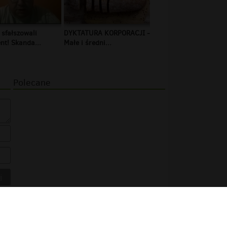
 sfałszowali
DYKTATURA KORPORACJI -
t! Skanda...
Małe i średni...
Polecane