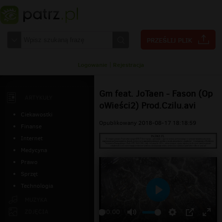
Logowanie
|
Rejestracja
Gm feat. JoTaen - Fason (Op
ARTYKUŁY
oWieści2) Prod.Czilu.avi
Ciekawostki
Opublikowany 2018-08-17 18:18:59
Finanse
Internet
Medycyna
Prawo
Sprzęt
Technologia
Odtwarzaj
MUZYKA
ZDJĘCIA
00:00