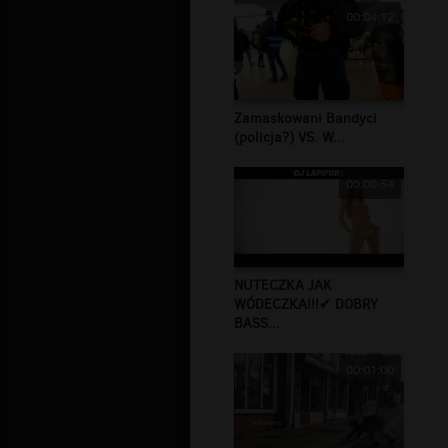
00:04:12
Zamaskowani Bandyci
(policja?) VS. W...
00:00:54
NUTECZKA JAK
WÓDECZKA!!!✔ DOBRY
BASS...
00:01:00