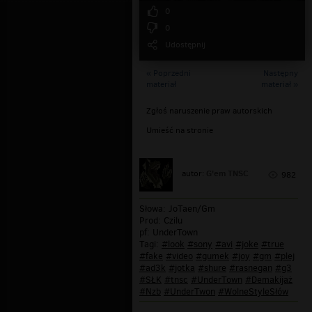
0
0
Udostępnij
« Poprzedni
Następny
materiał
materiał »
Zgłoś naruszenie praw autorskich
Umieść na stronie
G'em TNSC
autor:
982
Słowa: JoTaen/Gm
Prod: Czilu
pf: UnderTown
Tagi:
#look
#sony
#avi
#joke
#true
#fake
#video
#gumek
#joy
#gm
#plej
#ad3k
#jotka
#shure
#rasnegan
#g3
#SŁK
#tnsc
#UnderTown
#Demakijaż
#Nzb
#UnderTwon
#WolneStyleSłów