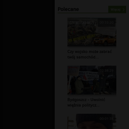
Polecane
Więcej
00:33:20
Czy wojsko może zabrać
twój samochód...
02:38:29
Bydgoszcz - Uwolnić
więźnia politycz...
00:01:38