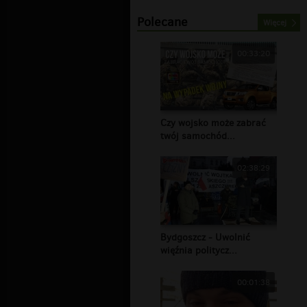
Polecane
Więcej
00:33:20
Czy wojsko może zabrać
twój samochód...
02:38:29
Bydgoszcz - Uwolnić
więźnia politycz...
00:01:38