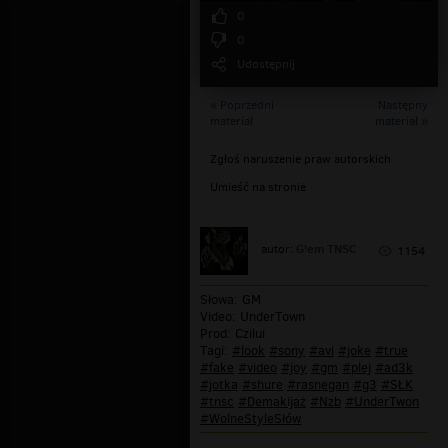
0
0
Udostępnij
« Poprzedni
Następny
materiał
materiał »
Zgłoś naruszenie praw autorskich
Umieść na stronie
G'em TNSC
autor:
1154
Słowa: GM
Video: UnderTown
Prod: Czilui
Tagi:
#look
#sony
#avi
#joke
#true
#fake
#video
#joy
#gm
#plej
#ad3k
#jotka
#shure
#rasnegan
#g3
#SŁK
#tnsc
#Demakijaż
#Nzb
#UnderTwon
#WolneStyleSłów