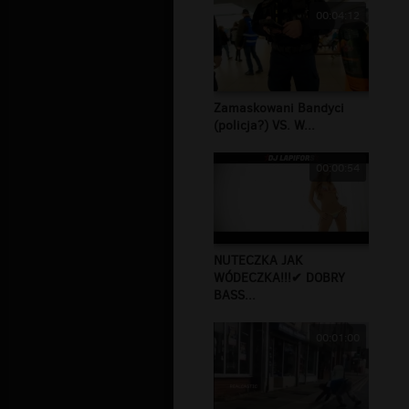
00:04:12
Zamaskowani Bandyci
(policja?) VS. W...
00:00:54
NUTECZKA JAK
WÓDECZKA!!!✔ DOBRY
BASS...
00:01:00