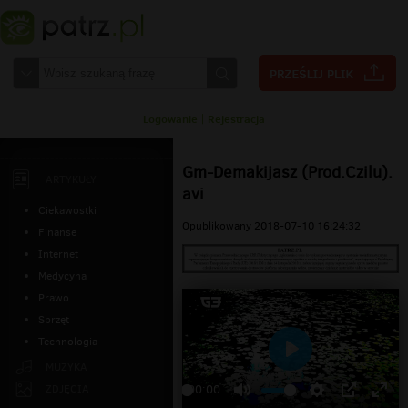
Logowanie
|
Rejestracja
Gm-Demakijasz (Prod.Czilu).
ARTYKUŁY
avi
Ciekawostki
Opublikowany 2018-07-10 16:24:32
Finanse
Internet
Medycyna
Prawo
Sprzęt
Technologia
Odtwarzaj
MUZYKA
ZDJĘCIA
00:00