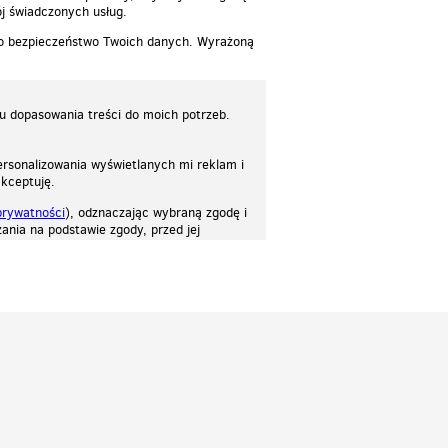
j świadczonych usług.
 o bezpieczeństwo Twoich danych. Wyrażoną
lu dopasowania treści do moich potrzeb.
rsonalizowania wyświetlanych mi reklam i
akceptuję.
prywatności
), odznaczając wybraną zgodę i
ania na podstawie zgody, przed jej
osować stronę do twoich potrzeb. Każdy może zaakceptować pliki cookies albo ma
cje.