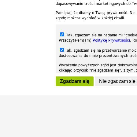
dopasowywanie treści marketingowych do Two
Pamiętaj, że dbamy o Twoją prywatność. Nie
zgodę możesz wycofać w każdej chwili.
Tak, zgadzam się na nadanie mi "cookie"
Przeczytałem(am)
Politykę Prywatności
. R
Tak, zgadzam się na przetwarzanie moic
dostosowania do mnie prezentowanych tre
Wyrażenie powyższych zgód jest dobrowoln
klikając przycisk "nie zgadzam się", z tym
Nasza strona internetowa używa plików cookies (tzw. ciasteczka) w celach stat
wycofaniem.
moż
Zgadzam się
Nie zgadzam się