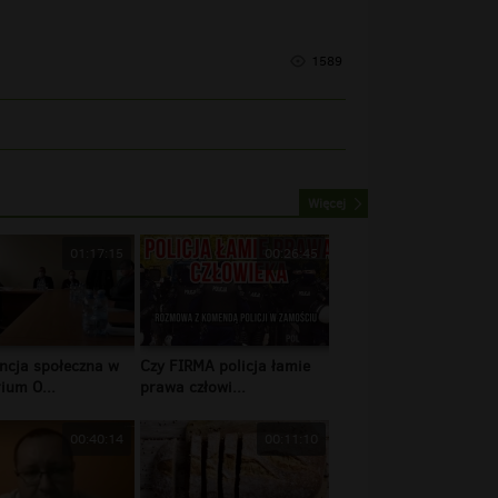
1589
Więcej
01:17:15
00:26:45
ncja społeczna w
Czy FIRMA policja łamie
ium O...
prawa człowi...
00:40:14
00:11:10