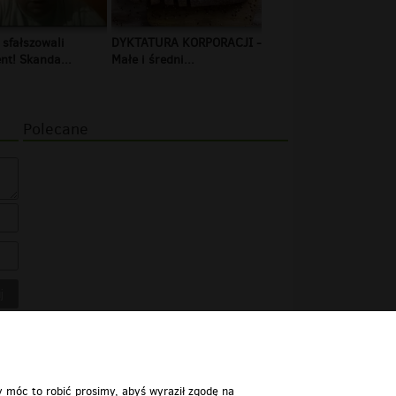
 sfałszowali
DYKTATURA KORPORACJI -
t! Skanda...
Małe i średni...
Polecane
y móc to robić prosimy, abyś wyraził zgodę na