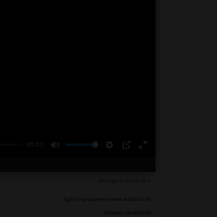
00:00
Następny materiał »
Zgłoś naruszenie praw autorskich
Umieść na stronie