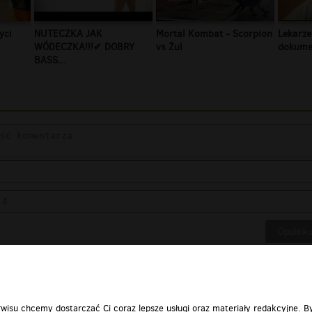
yci
NUTECZKA JAK
Mortal Kombat - Scorpion
Lekarze
WÓDECZKA!!!✔ DOBRY
vs Żul
dokumen
BASS...
wisu chcemy dostarczać Ci coraz lepsze usługi oraz materiały redakcyjne. B