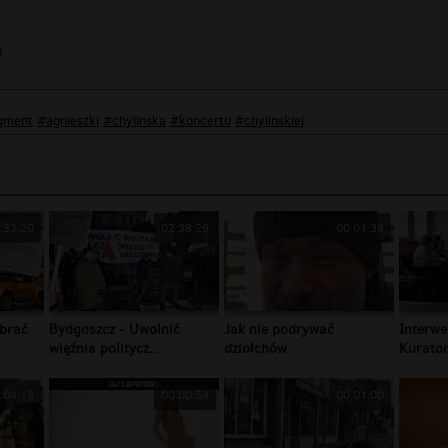
3
gment
#agnieszki
#chylinska
#koncertu
#chylinskiej
:33:20
02:38:29
00:01:38
brać
Bydgoszcz - Uwolnić
Jak nie podrywać
Interwe
więźnia politycz...
dziołchów
Kurator
:04:12
00:00:54
00:01:00