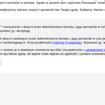
ich zachowań w serwisie. Zgoda ta pozwoli nam częściowo finansować rozwó
 zwiększymy zakresu naszych uprawnień bez Twojej zgody. Zadbamy również
 i korzystanie z danych przez Administratora Serwisu i jego partnerów w ce
ozumiem ją i akceptuję.
h danych osobowych przez Administratora Serwisu i jego partnerów w celu pe
ści marketingowych. Przeczytałem(am)
Politykę Prywatności
. Rozumiem ją i 
e i możesz je w dowolnym momencie wycofać (na podstronie z
ustawieniami 
, że wycofanie zgody nie będzie miało wpływu na zgodność z prawem przetwarz
ystycznych, reklamowych oraz funkcjonalnych. Dzięki nim możemy indywidualnie dost
liwość wyłączenia ich w przeglądarce, dzięki czemu nie będą zbierane żadne informa
Zapoznaj się z naszą polityką prywatności
Ok, rozumiem