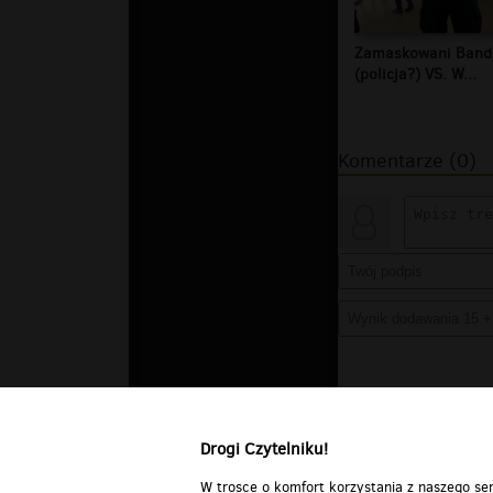
Zamaskowani Band
(policja?) VS. W...
Komentarze (0)
Drogi Czytelniku!
W trosce o komfort korzystania z naszego ser