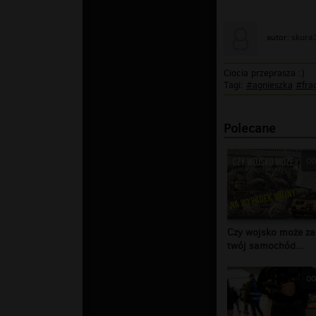
skura
autor:
Ciocia przeprasza :)
Tagi:
#agnieszka
#fra
Polecane
00
Czy wojsko może za
twój samochód...
00