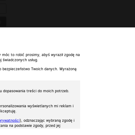
y móc to robić prosimy, abyś wyraził zgodę na
j świadczonych usług.
 o bezpieczeństwo Twoich danych. Wyrażoną
lu dopasowania treści do moich potrzeb.
rsonalizowania wyświetlanych mi reklam i
akceptuję.
prywatności
), odznaczając wybraną zgodę i
ania na podstawie zgody, przed jej
osować stronę do twoich potrzeb. Każdy może zaakceptować pliki cookies albo ma
cje.