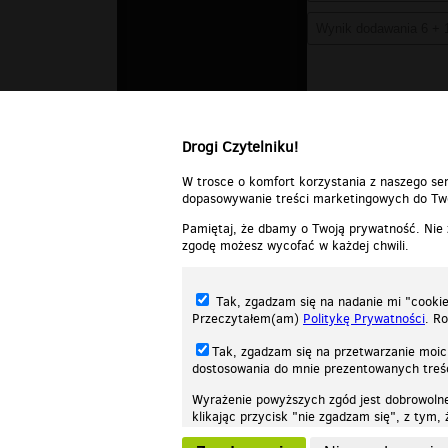
Drogi Czytelniku!
W trosce o komfort korzystania z naszego ser
dopasowywanie treści marketingowych do Two
Pamiętaj, że dbamy o Twoją prywatność. Nie
zgodę możesz wycofać w każdej chwili.
Tak, zgadzam się na nadanie mi "cookie"
Przeczytałem(am)
Politykę Prywatności
. R
Tak, zgadzam się na przetwarzanie moic
dostosowania do mnie prezentowanych tre
Wyrażenie powyższych zgód jest dobrowoln
klikając przycisk "nie zgadzam się", z tym
Nasza strona internetowa używa plików cookies (tzw. ciasteczka) w celach stat
wycofaniem.
moż