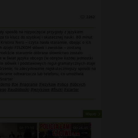
2262
ły sposób na rozpoczęcie przygody z językiem
 to klucz do szybkiej i skutecznej nauki. 80 minut
stina Nero – czyta hasła starannie, dbając o ich
ch dzięki FISZKOM słówek i zwrotów – zostaną
tekście starannie dobrane słownictwo zostało
w świat języka obcego (w obrębie każdej jednostki
anie słówek i podstawowych reguł gramatycznych staje
tórzenie; to zdecydowanie najskuteczniejszy sposób na
ranie odtwarzacza lub telefonu, co umożliwia
Starter
#demo
#ze
#nagranie
#jezykow
#obce
#obcych
ego
#audiobooki
#jezykowe
#fiszki
#starter
Więcej
01:17:15
00:26:45