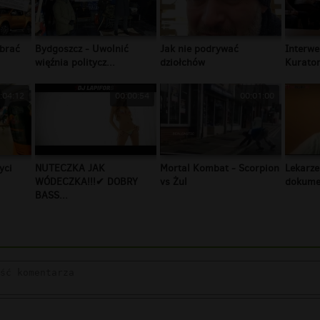
brać
Bydgoszcz - Uwolnić
Jak nie podrywać
Interwe
więźnia politycz...
dziołchów
Kurator
:04:12
00:00:54
00:01:00
yci
NUTECZKA JAK
Mortal Kombat - Scorpion
Lekarze
WÓDECZKA!!!✔ DOBRY
vs Żul
dokumen
BASS...