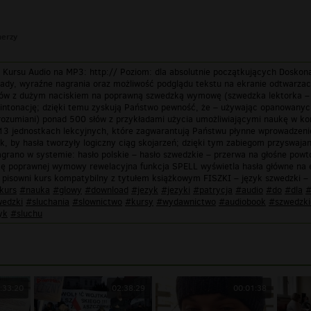
nerzy
Kursu Audio na MP3: http:// Poziom: dla absolutnie początkujących Doskona
ady, wyraźne nagrania oraz możliwość podglądu tekstu na ekranie odtwarzacza
ów z dużym naciskiem na poprawną szwedzką wymowę (szwedzka lektorka – Kri
i intonację; dzięki temu zyskują Państwo pewność, że – używając opanowany
ozumiani) ponad 500 słów z przykładami użycia umożliwiającymi naukę w kon
 jednostkach lekcyjnych, które zagwarantują Państwu płynne wprowadzenie 
ak, by hasła tworzyły logiczny ciąg skojarzeń; dzięki tym zabiegom przyswaj
nagrano w systemie: hasło polskie – hasło szwedzkie – przerwa na głośne pow
ę poprawnej wymowy rewelacyjna funkcja SPELL wyświetla hasła główne na ek
pisowni kurs kompatybilny z tytułem książkowym FISZKI – język szwedzki – 
kurs
#nauka
#glowy
#download
#jezyk
#jezyki
#patrycja
#audio
#do
#dla
edzki
#sluchania
#slownictwo
#kursy
#wydawnictwo
#audiobook
#szwedzki
yk
#sluchu
:33:20
02:38:29
00:01:38