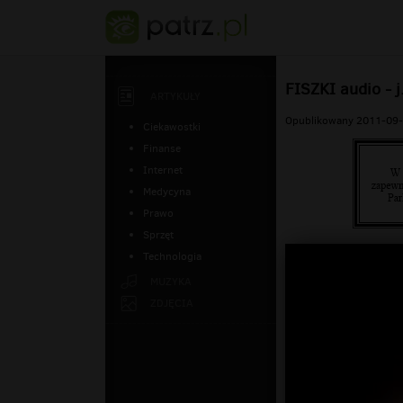
FISZKI audio - j
ARTYKUŁY
Opublikowany 2011-09-
Ciekawostki
Finanse
Internet
Medycyna
Prawo
Sprzęt
Technologia
MUZYKA
ZDJĘCIA