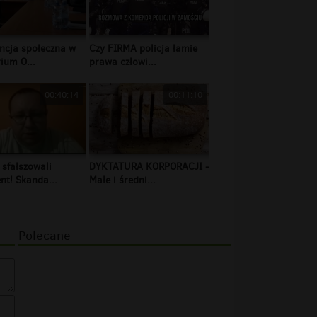
ncja społeczna w
Czy FIRMA policja łamie
ium O...
prawa człowi...
00:40:14
00:11:10
 sfałszowali
DYKTATURA KORPORACJI -
t! Skanda...
Małe i średni...
Polecane