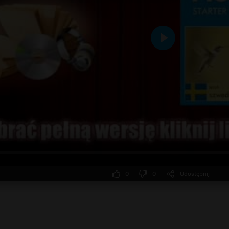
Odtwarzaj
0
0
Udostępnij