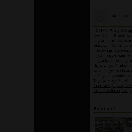
epart
autor:
POBIERZ Pełną Wersję 
szwedzkim. Proste zas
nagrań native speaker
właściwą artykulację 
Państwo prawidłowo zr
usystematyzowane w 13
nagrania ułożone są t
się łatwiejsze) tekst 
zapamiętywanie i nauk
bezbłędne opanowanie 
Tagi:
#cztery
#mp3
#
#poczatkujacych
#szw
#multimedialne
#wojs
Polecane
00