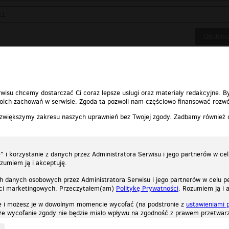
wisu chcemy dostarczać Ci coraz lepsze usługi oraz materiały redakcyjne. B
ich zachowań w serwisie. Zgoda ta pozwoli nam częściowo finansować rozwó
 zwiększymy zakresu naszych uprawnień bez Twojej zgody. Zadbamy również
 i korzystanie z danych przez Administratora Serwisu i jego partnerów w ce
ozumiem ją i akceptuję.
h danych osobowych przez Administratora Serwisu i jego partnerów w celu pe
ści marketingowych. Przeczytałem(am)
Politykę Prywatności
. Rozumiem ją i 
e i możesz je w dowolnym momencie wycofać (na podstronie z
ustawieniami 
, że wycofanie zgody nie będzie miało wpływu na zgodność z prawem przetwarz
ystycznych, reklamowych oraz funkcjonalnych. Dzięki nim możemy indywidualnie dost
liwość wyłączenia ich w przeglądarce, dzięki czemu nie będą zbierane żadne informa