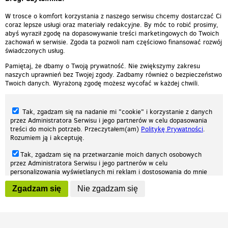
Odpowiedz
0
0
Zgłoś treść
W trosce o komfort korzystania z naszego serwisu chcemy dostarczać Ci
coraz lepsze usługi oraz materiały redakcyjne. By móc to robić prosimy,
abyś wyraził zgodę na dopasowywanie treści marketingowych do Twoich
zachowań w serwisie. Zgoda ta pozwoli nam częściowo finansować rozwój
świadczonych usług.
Pamiętaj, że dbamy o Twoją prywatność. Nie zwiększymy zakresu
naszych uprawnień bez Twojej zgody. Zadbamy również o bezpieczeństwo
Twoich danych. Wyrażoną zgodę możesz wycofać w każdej chwili.
Tak, zgadzam się na nadanie mi "cookie" i korzystanie z danych
przez Administratora Serwisu i jego partnerów w celu dopasowania
treści do moich potrzeb. Przeczytałem(am)
Politykę Prywatności
.
Rozumiem ją i akceptuję.
Nasza strona internetowa używa plików cookies (tzw. ciasteczka) w celach
Tak, zgadzam się na przetwarzanie moich danych osobowych
statystycznych, reklamowych oraz funkcjonalnych. Dzięki nim możemy
przez Administratora Serwisu i jego partnerów w celu
indywidualnie dostosować stronę do twoich potrzeb. Każdy może zaakceptować
personalizowania wyświetlanych mi reklam i dostosowania do mnie
pliki cookies albo ma możliwość wyłączenia ich w przeglądarce, dzięki czemu nie
prezentowanych treści marketingowych. Przeczytałem(am)
Politykę
będą zbierane żadne informacje.
Zgadzam się
Nie zgadzam się
Prywatności
. Rozumiem ją i akceptuję.
Zapoznaj się z naszą polityką prywatności
Ok, rozumiem
Wyrażenie powyższych zgód jest dobrowolne i możesz je w dowolnym
momencie wycofać (na podstronie z
ustawieniami prywatności
),
odznaczając wybraną zgodę i klikając przycisk "nie zgadzam się", z