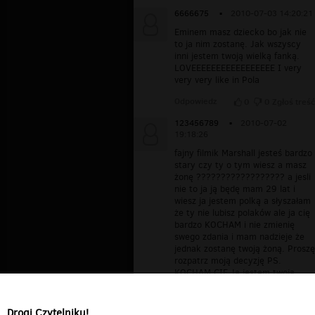
6666675
▪
2010-07-03 14:20:21
Eminem masz dziecko bo jak nie
to ja nim zostanę. Jak wszyscy
inni jestem twoją wielką fanką.
LOVEEEEEEEEEEEEEEEEE I very
very very like in Pola
Odpowiedz
0
0
Zgłoś treść
123456789
▪
2010-07-02
19:18:26
fajny filmik Marshall jesteś bardzo
stary czy ty o tym wiesz a masz
żonę ?????????????????? a jesli
nie to ja ją będę mam 29 lat i
wiesz ja jestem polką a słyszałam
że ty nie lubisz polaków ale ja cię
bardzo KOCHAM i nie zmienię
swego zdania i mam nadzieje że
jednak zostanę twoją żoną. Proszę
rozpatrz moją decyzję PS.
KOCHAM CIĘ Ja jestem twoją
wielką i zakochaną w tobie po
uszy fanka. I very very love
you.!!!!!!!!!!!!!!!!!!!
Drogi Czytelniku!