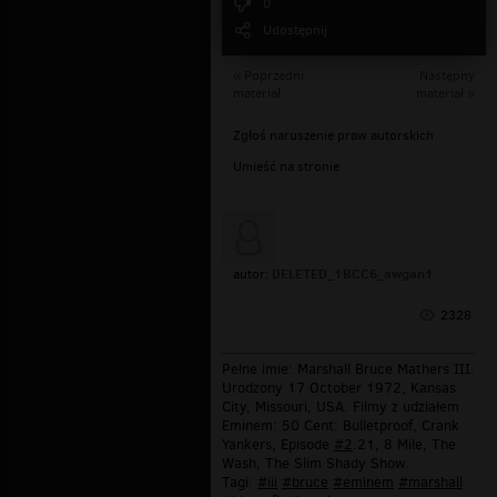
0
Udostępnij
« Poprzedni
Następny
materiał
materiał »
Zgłoś naruszenie praw autorskich
Umieść na stronie
DELETED_1BCC6_awgan1
autor:
2328
Pełne imie: Marshall Bruce Mathers III.
Urodzony 17 October 1972, Kansas
City, Missouri, USA. Filmy z udziałem
Eminem: 50 Cent: Bulletproof, Crank
Yankers, Episode
#2
.21, 8 Mile, The
Wash, The Slim Shady Show.
Tagi:
#iii
#bruce
#eminem
#marshall