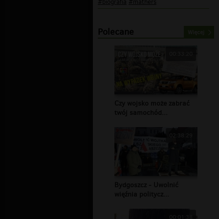
#biografia
#mathers
Polecane
Więcej
00:33:20
Czy wojsko może zabrać
twój samochód...
02:38:29
Bydgoszcz - Uwolnić
więźnia politycz...
00:01:38