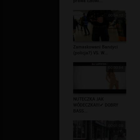
prawa człowi...
00:04:12
Zamaskowani Bandyci
(policja?) VS. W...
00:00:54
NUTECZKA JAK
WÓDECZKA!!!✔ DOBRY
BASS...
00:01:00