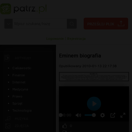
Logowanie
|
Rejestracja
Eminem biografia
ARTYKUŁY
Opublikowany 2010-01-13 22:17:38
Ciekawostki
Finanse
Internet
Medycyna
Prawo
Sprzęt
Odtwarzaj
Technologia
00:00
MUZYKA
0
ZDJĘCIA