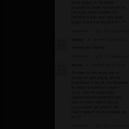
great rapper in the world.
przyjedz do polski na koncert tu
też masz swoich fanów !!!!!!
EMINEM is first very very great
singer. I love you Eminem !!!! :**
Odpowiedz
0
0
Zgłoś treść
463563
▪
2010-07-23 16:24:33
eminem jest lajtowy
Odpowiedz
0
0
Zgłoś treść
Monika
▪
2010-07-03 18:13:12
Eminem to kolo który wie co
śpiewa on jako jedyny śpiewa
prawdziwie a nie jak inni fałszywie.
W swoich piosenkach pisze o
życiu. Jest on najbardziej
utalentowanym piosenkarzem.
Jest on moim idolem jest po
prostu super jak zawsze. Na
całym świecie nie ma takiego jak
on.!!!!
Odpowiedz
0
0
Zgłoś treść