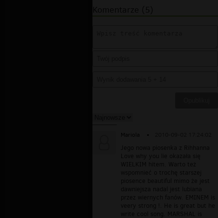
Komentarze (5)
Mariola
▪
2010-09-02 17:24:02
Jego nowa piosenka z Rihhanna
Love why you lie okazała się
WIELKIM hitem. Warto też
wspomnieć o trochę starszej
piosence beautiful mimo że jest
dawniejsza nadal jest lubiana
przez wiernych fanów. EMINEM is
veery strong !. He is great but he
write cool song. MARSHAL is