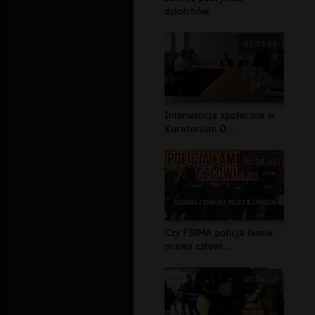
dziołchów
01:17:15
Interwencja społeczna w
Kuratorium O...
00:26:45
Czy FIRMA policja łamie
prawa człowi...
00:04:12