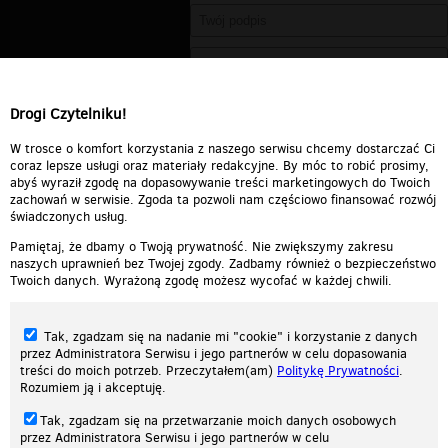
Drogi Czytelniku!
W trosce o komfort korzystania z naszego serwisu chcemy dostarczać Ci
coraz lepsze usługi oraz materiały redakcyjne. By móc to robić prosimy,
abyś wyraził zgodę na dopasowywanie treści marketingowych do Twoich
zachowań w serwisie. Zgoda ta pozwoli nam częściowo finansować rozwój
świadczonych usług.
Pamiętaj, że dbamy o Twoją prywatność. Nie zwiększymy zakresu
naszych uprawnień bez Twojej zgody. Zadbamy również o bezpieczeństwo
Twoich danych. Wyrażoną zgodę możesz wycofać w każdej chwili.
Tak, zgadzam się na nadanie mi "cookie" i korzystanie z danych
przez Administratora Serwisu i jego partnerów w celu dopasowania
treści do moich potrzeb. Przeczytałem(am)
Politykę Prywatności
.
Rozumiem ją i akceptuję.
Nasza strona internetowa używa plików cookies (tzw. ciasteczka) w celach
Tak, zgadzam się na przetwarzanie moich danych osobowych
statystycznych, reklamowych oraz funkcjonalnych. Dzięki nim możemy
przez Administratora Serwisu i jego partnerów w celu