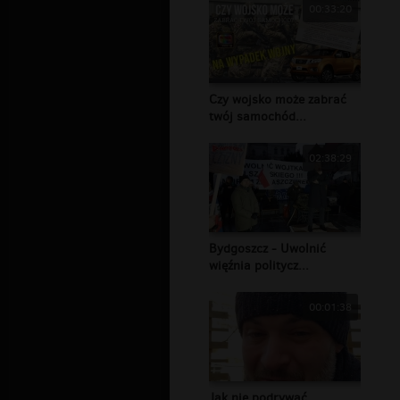
00:33:20
Czy wojsko może zabrać
twój samochód...
02:38:29
Bydgoszcz - Uwolnić
więźnia politycz...
00:01:38
Jak nie podrywać