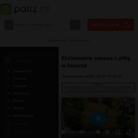
Logowanie
|
Rejestracja
Ekstremalna zabawa z piłką
ARTYKUŁY
w basenie
Ciekawostki
Opublikowany 2009-09-07 15:44:34
Finanse
Internet
Medycyna
Prawo
Sprzęt
Technologia
Odtwarzaj
MUZYKA
ZDJĘCIA
00:00