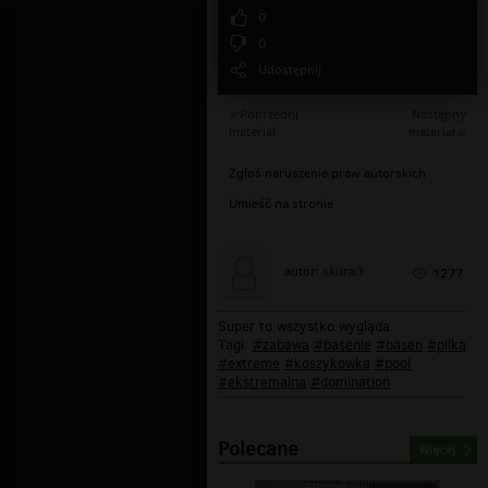
0
0
Udostępnij
« Poprzedni
Następny
materiał
materiał »
Zgłoś naruszenie praw autorskich
Umieść na stronie
skura3
autor:
1277
Super to wszystko wygląda
Tagi:
#zabawa
#basenie
#basen
#pilka
#extreme
#koszykowka
#pool
#ekstremalna
#domination
Polecane
Więcej