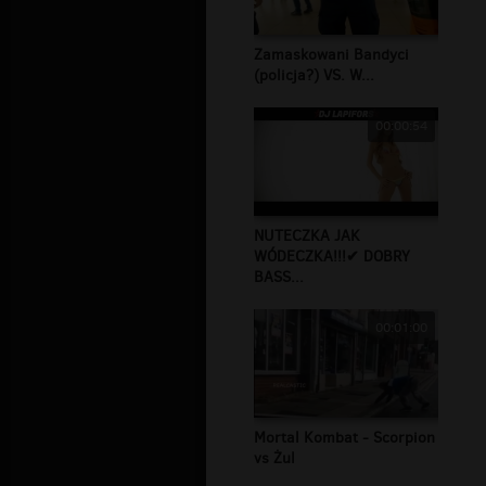
Zamaskowani Bandyci
(policja?) VS. W...
00:00:54
NUTECZKA JAK
WÓDECZKA!!!✔ DOBRY
BASS...
00:01:00
Mortal Kombat - Scorpion
vs Żul