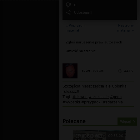
0
Udostępnij
« Poprzedni
Następny
materiał
materiał »
Zgłoś naruszenie praw autorskich
Umieść na stronie
voytus
autor:
4415
Szczęścia,nieszczęścia ale Golonka
rulezzzz!!
Tagi:
#dziwne
#szczescie
#pech
#wypadki
#przypadki
#zdarzenia
Polecane
Więcej
00:33:20