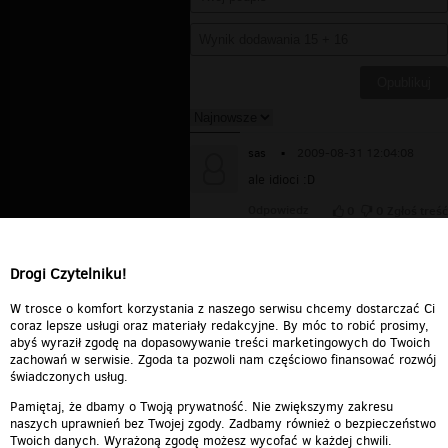
sas
▪
2009-08-31 12:04:08
ale idioci :D
Odpowiedz
0
0
Zgłoś treść
HEHE
▪
2009-07-07 11:14:03
Dobre,spał na pociskach:D
Drogi Czytelniku!
Odpowiedz
0
0
Zgłoś treść
W trosce o komfort korzystania z naszego serwisu chcemy dostarczać Ci
coraz lepsze usługi oraz materiały redakcyjne. By móc to robić prosimy,
abyś wyraził zgodę na dopasowywanie treści marketingowych do Twoich
zachowań w serwisie. Zgoda ta pozwoli nam częściowo finansować rozwój
świadczonych usług.
Pamiętaj, że dbamy o Twoją prywatność. Nie zwiększymy zakresu
naszych uprawnień bez Twojej zgody. Zadbamy również o bezpieczeństwo
Twoich danych. Wyrażoną zgodę możesz wycofać w każdej chwili.