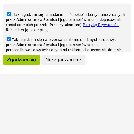
Tak, zgadzam się na nadanie mi "cookie" i korzystanie z danych
przez Administratora Serwisu i jego partnerów w celu dopasowania
treści do moich potrzeb. Przeczytałem(am)
Politykę Prywatności
.
Rozumiem ją i akceptuję.
Nasza strona internetowa używa plików cookies (tzw. ciasteczka) w celach
Tak, zgadzam się na przetwarzanie moich danych osobowych
statystycznych, reklamowych oraz funkcjonalnych. Dzięki nim możemy
przez Administratora Serwisu i jego partnerów w celu
indywidualnie dostosować stronę do twoich potrzeb. Każdy może zaakceptować
personalizowania wyświetlanych mi reklam i dostosowania do mnie
pliki cookies albo ma możliwość wyłączenia ich w przeglądarce, dzięki czemu nie
prezentowanych treści marketingowych. Przeczytałem(am)
Politykę
będą zbierane żadne informacje.
Zgadzam się
Nie zgadzam się
Prywatności
. Rozumiem ją i akceptuję.
Zapoznaj się z naszą polityką prywatności
Ok, rozumiem
Wyrażenie powyższych zgód jest dobrowolne i możesz je w dowolnym
momencie wycofać (na podstronie z
ustawieniami prywatności
),
odznaczając wybraną zgodę i klikając przycisk "nie zgadzam się", z
tym, że wycofanie zgody nie będzie miało wpływu na zgodność z
prawem przetwarzania na podstawie zgody, przed jej wycofaniem.
Patrz.pl
Strona główna
Regulamin