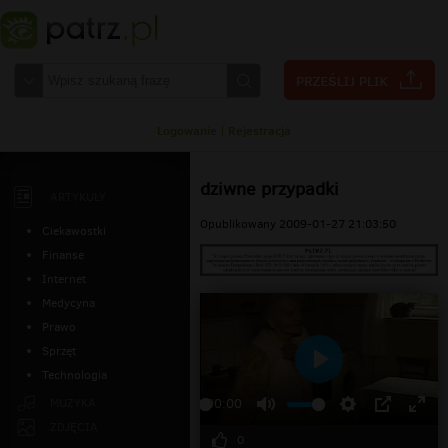
Logowanie
|
Rejestracja
dziwne przypadki
ARTYKUŁY
Opublikowany 2009-01-27 21:03:50
Ciekawostki
Finanse
Internet
Medycyna
Prawo
Sprzęt
Technologia
Odtwarzaj
MUZYKA
00:00
ZDJĘCIA
0