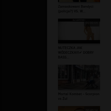
Zamaskowani Bandyci
(policja?) VS. W...
00:00:54
NUTECZKA JAK
WÓDECZKA!!!✔ DOBRY
BASS...
00:01:00
Mortal Kombat - Scorpion
vs Żul
00:40:14