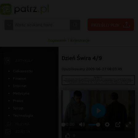
Logowanie
|
Rejestracja
Dzień Świra 4/9
ARTYKUŁY
Opublikowany 2009-06-27 08:03:49
Ciekawostki
Finanse
Internet
Medycyna
Prawo
Sprzęt
Technologia
Odtwarzaj
MUZYKA
00:00
ZDJĘCIA
0