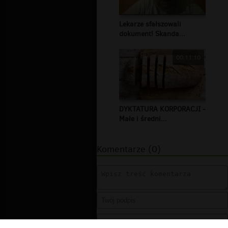
Lekarze sfałszowali
dokument! Skanda...
00:11:10
DYKTATURA KORPORACJI -
Małe i średni...
Komentarze (0)