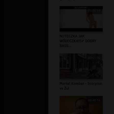
00:00:54
NUTECZKA JAK
WÓDECZKA!!!✔ DOBRY
BASS...
00:01:00
Mortal Kombat - Scorpion
vs Żul
00:40:14