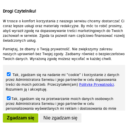
Drogi Czytelniku!
W trosce o komfort korzystania z naszego serwisu chcemy dostarczać Ci
coraz lepsze usługi oraz materiały redakcyjne. By móc to robić prosimy,
abyś wyraził zgodę na dopasowywanie treści marketingowych do Twoich
zachowań w serwisie. Zgoda ta pozwoli nam częściowo finansować rozwój
świadczonych usług.
Pamiętaj, że dbamy o Twoją prywatność. Nie zwiększymy zakresu
naszych uprawnień bez Twojej zgody. Zadbamy również o bezpieczeństwo
Twoich danych. Wyrażoną zgodę możesz wycofać w każdej chwili.
Tak, zgadzam się na nadanie mi "cookie" i korzystanie z danych
przez Administratora Serwisu i jego partnerów w celu dopasowania
treści do moich potrzeb. Przeczytałem(am)
Politykę Prywatności
.
Rozumiem ją i akceptuję.
Nasza strona internetowa używa plików cookies (tzw. ciasteczka) w celach
Tak, zgadzam się na przetwarzanie moich danych osobowych
statystycznych, reklamowych oraz funkcjonalnych. Dzięki nim możemy
przez Administratora Serwisu i jego partnerów w celu
indywidualnie dostosować stronę do twoich potrzeb. Każdy może zaakceptować
personalizowania wyświetlanych mi reklam i dostosowania do mnie
pliki cookies albo ma możliwość wyłączenia ich w przeglądarce, dzięki czemu nie
prezentowanych treści marketingowych. Przeczytałem(am)
Politykę
będą zbierane żadne informacje.
Zgadzam się
Nie zgadzam się
Prywatności
. Rozumiem ją i akceptuję.
Zapoznaj się z naszą polityką prywatności
Ok, rozumiem
Wyrażenie powyższych zgód jest dobrowolne i możesz je w dowolnym