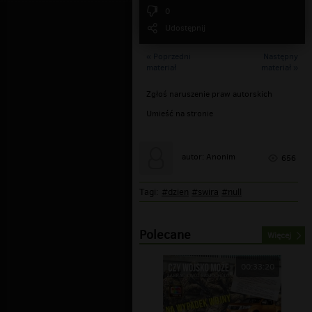
0
Udostępnij
« Poprzedni
Następny
materiał
materiał »
Zgłoś naruszenie praw autorskich
Umieść na stronie
autor: Anonim
656
Tagi:
#dzien
#swira
#null
Polecane
Więcej
00:33:20