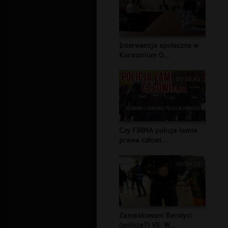
Interwencja społeczna w
Kuratorium O...
00:26:45
Czy FIRMA policja łamie
prawa człowi...
00:04:12
Zamaskowani Bandyci
(policja?) VS. W...