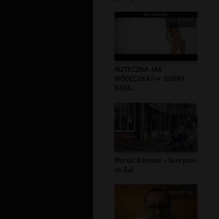
00:00:54
NUTECZKA JAK
WÓDECZKA!!!✔ DOBRY
BASS...
00:01:00
Mortal Kombat - Scorpion
vs Żul
00:40:14