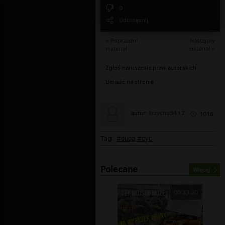
0
Udostępnij
« Poprzedni
Następny
materiał
materiał »
Zgłoś naruszenie praw autorskich
Umieść na stronie
krzychu9412
autor:
1016
Tagi:
#dupa
#cyc
Polecane
Więcej
00:33:20