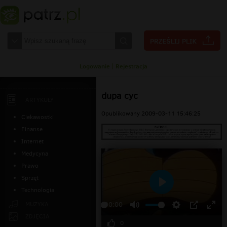
Logowanie
|
Rejestracja
dupa cyc
ARTYKUŁY
Opublikowany 2009-03-11 15:46:25
Ciekawostki
Finanse
Internet
Medycyna
Prawo
Sprzęt
Technologia
Odtwarzaj
MUZYKA
00:00
ZDJĘCIA
0