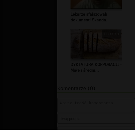
Lekarze sfałszowali
dokument! Skanda...
00:11:10
DYKTATURA KORPORACJI -
Małe i średni...
Komentarze (0)