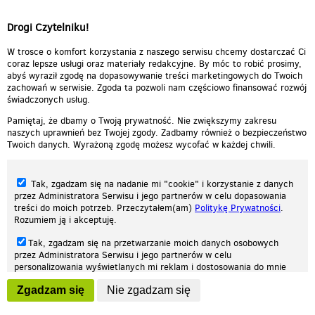
Drogi Czytelniku!
W trosce o komfort korzystania z naszego serwisu chcemy dostarczać Ci
coraz lepsze usługi oraz materiały redakcyjne. By móc to robić prosimy,
abyś wyraził zgodę na dopasowywanie treści marketingowych do Twoich
zachowań w serwisie. Zgoda ta pozwoli nam częściowo finansować rozwój
świadczonych usług.
Pamiętaj, że dbamy o Twoją prywatność. Nie zwiększymy zakresu
naszych uprawnień bez Twojej zgody. Zadbamy również o bezpieczeństwo
Twoich danych. Wyrażoną zgodę możesz wycofać w każdej chwili.
Tak, zgadzam się na nadanie mi "cookie" i korzystanie z danych
przez Administratora Serwisu i jego partnerów w celu dopasowania
treści do moich potrzeb. Przeczytałem(am)
Politykę Prywatności
.
Rozumiem ją i akceptuję.
Nasza strona internetowa używa plików cookies (tzw. ciasteczka) w celach
Tak, zgadzam się na przetwarzanie moich danych osobowych
statystycznych, reklamowych oraz funkcjonalnych. Dzięki nim możemy
przez Administratora Serwisu i jego partnerów w celu
indywidualnie dostosować stronę do twoich potrzeb. Każdy może zaakceptować
personalizowania wyświetlanych mi reklam i dostosowania do mnie
pliki cookies albo ma możliwość wyłączenia ich w przeglądarce, dzięki czemu nie
prezentowanych treści marketingowych. Przeczytałem(am)
Politykę
będą zbierane żadne informacje.
Zgadzam się
Nie zgadzam się
Prywatności
. Rozumiem ją i akceptuję.
Zapoznaj się z naszą polityką prywatności
Ok, rozumiem
Wyrażenie powyższych zgód jest dobrowolne i możesz je w dowolnym