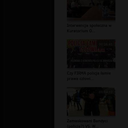
Interwencja społeczna w
Kuratorium O...
00:26:45
Czy FIRMA policja łamie
prawa człowi...
00:04:12
Zamaskowani Bandyci
(policja?) VS. W...