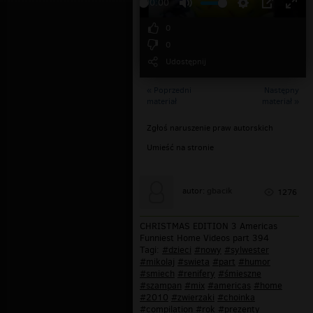
00:00
0
0
Udostępnij
« Poprzedni
Następny
materiał
materiał »
Zgłoś naruszenie praw autorskich
Umieść na stronie
gbacik
autor:
1276
CHRISTMAS EDITION 3 Americas
Funniest Home Videos part 394
Tagi:
#dzieci
#nowy
#sylwester
#mikolaj
#swieta
#part
#humor
#smiech
#renifery
#śmieszne
#szampan
#mix
#americas
#home
#2010
#zwierzaki
#choinka
#compilation
#rok
#prezenty