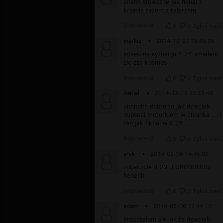
ahahh smieszne jak fiknal z
krzesla razem z talerzem
Odpowiedz
0
0
Zgłoś treść
markiz
▪
2014-12-27 18:45:36
smieszna sytuacja 4.24.smialem
sie zze kosmos
Odpowiedz
0
0
Zgłoś treść
daniel
▪
2014-12-15 12:23:49
ahhhahh dobre to jak dzieciak
dupsnal motorkiem w choinke.... i
ten jak fiknal w 4.26.... .
Odpowiedz
0
0
Zgłoś treść
arek
▪
2014-05-06 14:46:08
zobaczcie 4.23. LUBUDUUUU
hehehh
Odpowiedz
0
0
Zgłoś treść
adam
▪
2014-05-06 12:44:10
brechtalem sie jak te dzieciaki