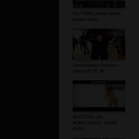
Czy FIRMA policja łamie
prawa człowi...
00:04:12
Zamaskowani Bandyci
(policja?) VS. W...
00:00:54
NUTECZKA JAK
WÓDECZKA!!!✔ DOBRY
BASS...