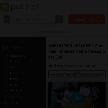
Logowanie
|
Rejestracja
CHRISTMAS EDITION 3 Amer
ARTYKUŁY
icas Funniest Home Videos p
Ciekawostki
art 394
Finanse
Opublikowany 2009-12-20 16:57:28
Internet
Medycyna
Prawo
Sprzęt
Technologia
MUZYKA
Odtwarzaj
ZDJĘCIA