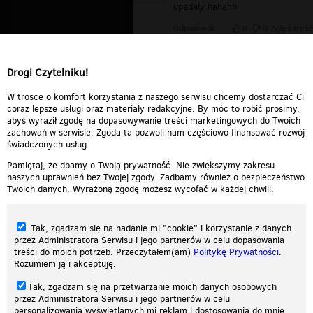
upadaly hahahh
Odpowiedz
0
0
Zgłoś treść
alan
▪
2014-05-06 12:42:54
4.24. ale zlecial hahahhh
Drogi Czytelniku!
Odpowiedz
0
0
Zgłoś treść
W trosce o komfort korzystania z naszego serwisu chcemy dostarczać Ci
coraz lepsze usługi oraz materiały redakcyjne. By móc to robić prosimy,
abyś wyraził zgodę na dopasowywanie treści marketingowych do Twoich
zachowań w serwisie. Zgoda ta pozwoli nam częściowo finansować rozwój
świadczonych usług.
Pamiętaj, że dbamy o Twoją prywatność. Nie zwiększymy zakresu
naszych uprawnień bez Twojej zgody. Zadbamy również o bezpieczeństwo
Twoich danych. Wyrażoną zgodę możesz wycofać w każdej chwili.
Tak, zgadzam się na nadanie mi "cookie" i korzystanie z danych
przez Administratora Serwisu i jego partnerów w celu dopasowania
treści do moich potrzeb. Przeczytałem(am)
Politykę Prywatności
.
Rozumiem ją i akceptuję.
Nasza strona internetowa używa plików cookies (tzw. ciasteczka) w celach
Tak, zgadzam się na przetwarzanie moich danych osobowych
statystycznych, reklamowych oraz funkcjonalnych. Dzięki nim możemy
przez Administratora Serwisu i jego partnerów w celu
indywidualnie dostosować stronę do twoich potrzeb. Każdy może zaakceptować
personalizowania wyświetlanych mi reklam i dostosowania do mnie