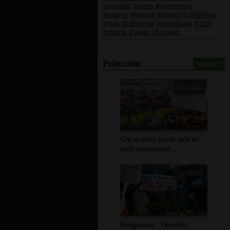
#wypadki
#xmas
#narodzenia
#bozego
#edition
#videos
#christmas
#kids
#zdarzenia
#kompilacja
#394
#gbacik
#laugh
#funniest
Polecane
Więcej
00:33:20
Czy wojsko może zabrać
twój samochód...
02:38:29
Bydgoszcz - Uwolnić