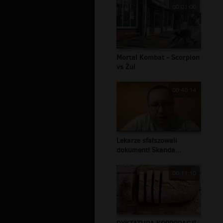
00:01:00
Mortal Kombat - Scorpion
vs Żul
00:40:14
Lekarze sfałszowali
dokument! Skanda...
00:11:10