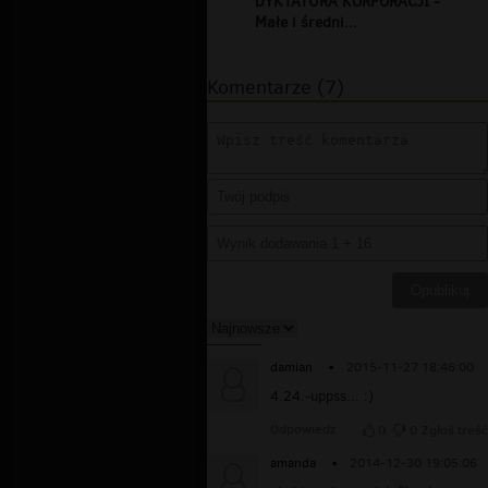
DYKTATURA KORPORACJI -
Małe i średni...
Komentarze (7)
damian
▪
2015-11-27 18:46:00
4.24.-uppss... :)
Odpowiedz
0
0
Zgłoś treść
amanda
▪
2014-12-30 19:05:06