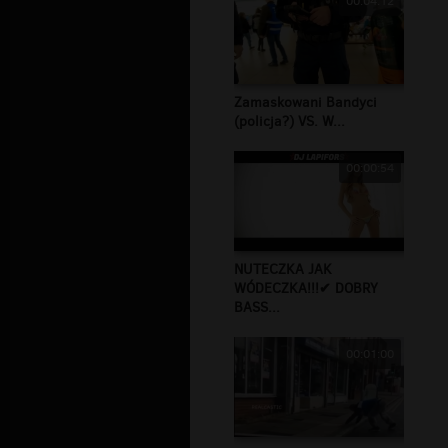
00:04:12
Zamaskowani Bandyci
(policja?) VS. W...
00:00:54
NUTECZKA JAK
WÓDECZKA!!!✔ DOBRY
BASS...
00:01:00