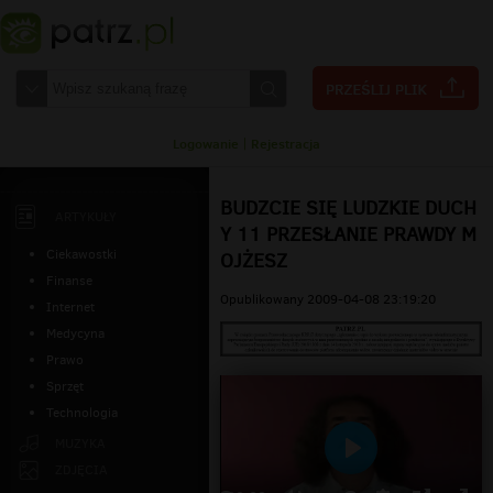
Logowanie
|
Rejestracja
BUDZCIE SIĘ LUDZKIE DUCH
ARTYKUŁY
Y 11 PRZESŁANIE PRAWDY M
Ciekawostki
OJŻESZ
Finanse
Opublikowany 2009-04-08 23:19:20
Internet
Medycyna
Prawo
Sprzęt
Technologia
MUZYKA
Odtwarzaj
ZDJĘCIA