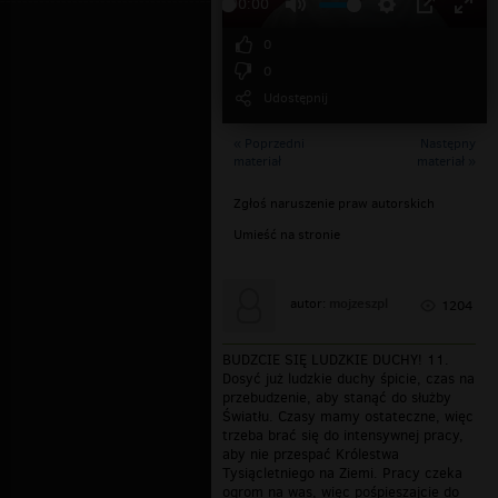
00:00
0
0
Udostępnij
« Poprzedni
Następny
materiał
materiał »
Zgłoś naruszenie praw autorskich
Umieść na stronie
mojzeszpl
autor:
1204
BUDZCIE SIĘ LUDZKIE DUCHY! 11.
Dosyć już ludzkie duchy śpicie, czas na
przebudzenie, aby stanąć do służby
Światłu. Czasy mamy ostateczne, więc
trzeba brać się do intensywnej pracy,
aby nie przespać Królestwa
Tysiącletniego na Ziemi. Pracy czeka
ogrom na was, więc pośpieszajcie do