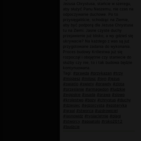
Jezusa Chrystusa, stańcie w szeregu,
aby służyć Panu Naszemu, nie czas na
odpoczywanie duchowe. Po to
przysięgaliście, schodząc na Ziemie,
aby być podporą dla Jezusa Chrystusa
tu na Ziemi. Jasne czyste duchy
przejawienie już blisko, a wy gdzieś się
ukrywacie? Na każdego z was są już
przygotowane zadania do wykonania.
Proces budowy Królestwa już się
rozpoczął i obojętnie czy staniecie do
służby czy nie, to i tak budowa będzie
kontynuowana.
Tagi:
#prawda
#przykazan
#trzy
#mojzesz
#milosc
#syn
#jezus
#swiatlo
#swiety
#prawdy
#zlota
#przeslanie
#armagedon
#ludzkie
#egipskie
#osada
#prawa
#slowo
#krolestwo
#bozy
#chrystus
#duchy
#dziesiec
#egzorcysta
#ezoteryka
#graal
#stworca
#uzdrowiciel
#jasnowidz
#tysiacletnie
#plagi
#stworcy
#apoatolo
#roko2012
#budzcie